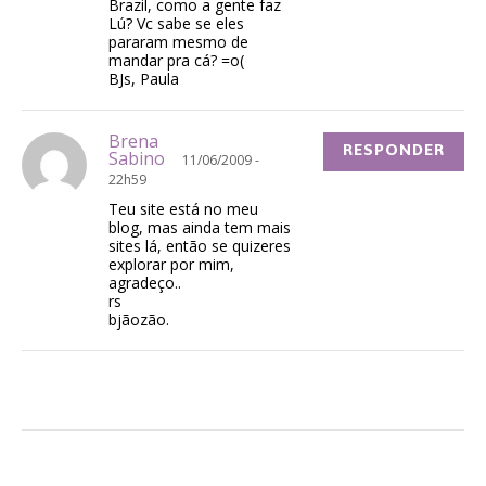
Brazil, como a gente faz
Lú? Vc sabe se eles
pararam mesmo de
mandar pra cá? =o(
BJs, Paula
Brena
RESPONDER
Sabino
11/06/2009 -
22h59
Teu site está no meu
blog, mas ainda tem mais
sites lá, então se quizeres
explorar por mim,
agradeço..
rs
bjãozão.