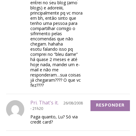
entrei no seu blog (amo
blogs) e adoreiiii,
principalmente pq vc mora
em bh, então sinto que
tenho uma pessoa para
compartilhar comigo o
sifrimento pelas
encomendas que não
chegam. hahaha
esotu falando isso pq
comprei no “bleu dame”
há quase 2 meses e até
hoje nada, mandei um e-
mail e não me
responderam…sua coisas
já chegaram???? O que vc
fez????
Pri. That's it.
26/08/2008
RESPONDER
- 21h20
Paga quanto, Lu? Só via
credit card?