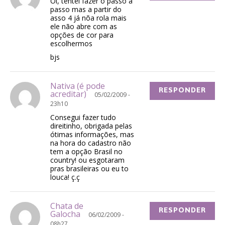
Oi, tentei fazer o passo a
passo mas a partir do
asso 4 já nõa rola mais
ele não abre com as
opções de cor para
escolhermos
bjs
Nativa (é pode
RESPONDER
acreditar)
05/02/2009 -
23h10
Consegui fazer tudo
direitinho, obrigada pelas
ótimas informações, mas
na hora do cadastro não
tem a opção Brasil no
country! ou esgotaram
pras brasileiras ou eu to
louca! ç.ç
Chata de
RESPONDER
Galocha
06/02/2009 -
08h27