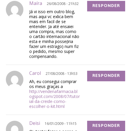
Maíra
26/08/2008 - 21h32
RESPONDER
Já vi isso em outro blog,
mas aqui vc exlica bem
mais em facil de se
entender. Ja até ensaiei
uma compra, mas como
o cartão internacional não
esta e minha posse(iria
fazer um estrago) num fiz
o pedido, mesmo super
compensando.
Carol
27/08/2008 - 13h53
RESPONDER
Ah, eu consegui comprar
os meus graças a
http://vendenafarmacia.bl
ogspot.com/2008/07/tutor
ial-da-creide-como-
escolher-o-kit.html
Deisi
16/01/2009 - 11h15
RESPONDER