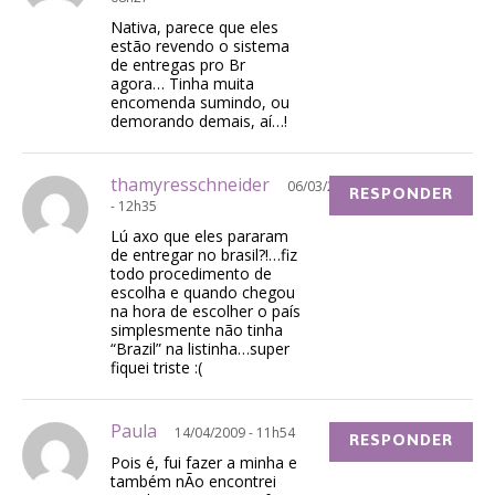
Nativa, parece que eles
estão revendo o sistema
de entregas pro Br
agora… Tinha muita
encomenda sumindo, ou
demorando demais, aí…!
thamyresschneider
06/03/2009
RESPONDER
- 12h35
Lú axo que eles pararam
de entregar no brasil?!…fiz
todo procedimento de
escolha e quando chegou
na hora de escolher o país
simplesmente não tinha
“Brazil” na listinha…super
fiquei triste :(
Paula
14/04/2009 - 11h54
RESPONDER
Pois é, fui fazer a minha e
também nÃo encontrei