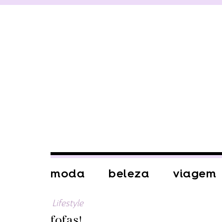
moda
beleza
viagem
Lifestyle
fofas!