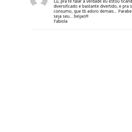
Lu, pra te falar a verdade eu estou fican
diversificado e bastante divertido, e pr
consumo, que tb adoro demais… Paraben
seja seu… beijao!!!
Fabiola