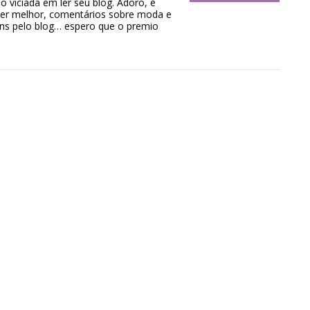
do viciada em ler seu blog. Adoro, é
a ser melhor, comentários sobre moda e
s pelo blog… espero que o premio