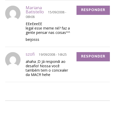
Mariana
RESPONDER
Batistello
15/09/2008 -
08h08
EEeEeeEE
legal esse meme né? faz a
gente pensar nas coisas^^
beijosss
szofi
19/09/2008 - 16h25
RESPONDER
ahaha ;D Já respondi ao
desafio! Nossa você
também tem o concealer
da MAC!!! hehe