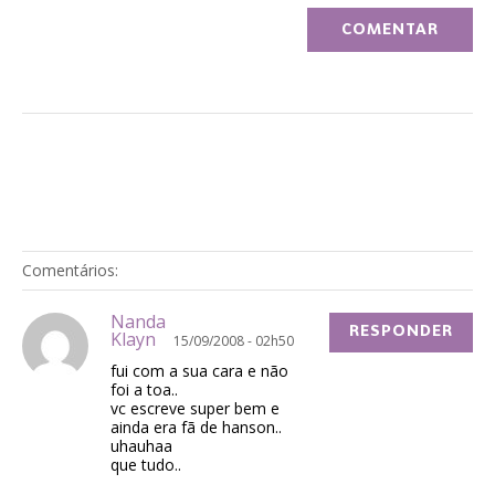
Comentários:
Nanda
RESPONDER
Klayn
15/09/2008 - 02h50
fui com a sua cara e não
foi a toa..
vc escreve super bem e
ainda era fã de hanson..
uhauhaa
que tudo..