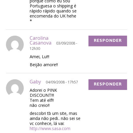
porque como eu sou
Portuguesa o shipping é
rápido rápido quando se
encomenda do UK hehe
*
Carolina
RESPONDER
Casanova
03/09/2008 -
12h30
Amei, Lu!!!
Beijão amore!!
Gaby
04/09/2008 - 17h57
RESPONDER
Adorei o PINK
DISCOUNT!!!
Tem até elf!!
não creio!!
descobri tb um site, mas
ainda não pedi.. não sei se
vc conhece, lá vai:
http://www.sasa.com