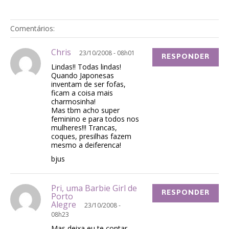
Comentários:
Chris
23/10/2008 - 08h01
RESPONDER
Lindas!! Todas lindas!
Quando Japonesas
inventam de ser fofas,
ficam a coisa mais
charmosinha!
Mas tbm acho super
feminino e para todos nos
mulheres!!! Trancas,
coques, presilhas fazem
mesmo a deiferenca!
bjus
Pri, uma Barbie Girl de
RESPONDER
Porto
Alegre
23/10/2008 -
08h23
Mas deixa eu te contar,