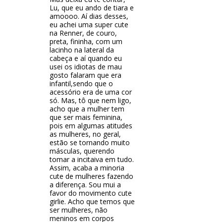
Lu, que eu ando de tiara e
amoooo. Aí dias desses,
eu achei uma super cute
na Renner, de couro,
preta, fininha, com um
lacinho na lateral da
cabeça e aí quando eu
usei os idiotas de mau
gosto falaram que era
infantil,sendo que o
acessório era de uma cor
só. Mas, tô que nem ligo,
acho que a mulher tem
que ser mais feminina,
pois em algumas atitudes
as mulheres, no geral,
estão se tornando muito
másculas, querendo
tomar a incitaiva em tudo.
Assim, acaba a minoria
cute de mulheres fazendo
a diferença. Sou mui a
favor do movimento cute
girlie. Acho que temos que
ser mulheres, não
meninos em corpos