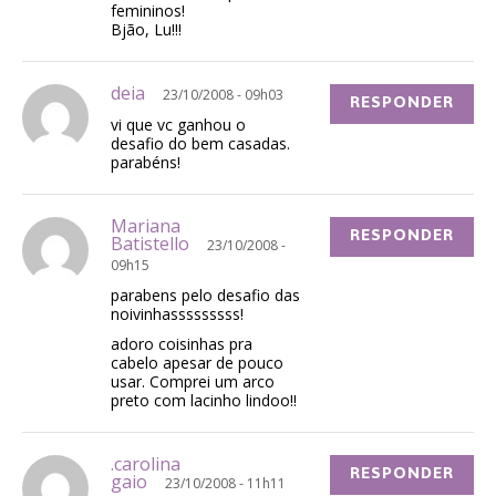
femininos!
Bjão, Lu!!!
deia
23/10/2008 - 09h03
RESPONDER
vi que vc ganhou o
desafio do bem casadas.
parabéns!
Mariana
RESPONDER
Batistello
23/10/2008 -
09h15
parabens pelo desafio das
noivinhasssssssss!
adoro coisinhas pra
cabelo apesar de pouco
usar. Comprei um arco
preto com lacinho lindoo!!
.carolina
RESPONDER
gaio
23/10/2008 - 11h11