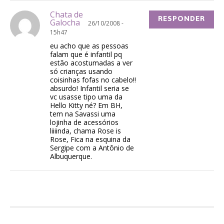
Chata de
RESPONDER
Galocha
26/10/2008 -
15h47
eu acho que as pessoas
falam que é infantil pq
estão acostumadas a ver
só crianças usando
coisinhas fofas no cabelo!!
absurdo! Infantil seria se
vc usasse tipo uma da
Hello Kitty né? Em BH,
tem na Savassi uma
lojinha de acessórios
liiiinda, chama Rose is
Rose, Fica na esquina da
Sergipe com a Antônio de
Albuquerque.