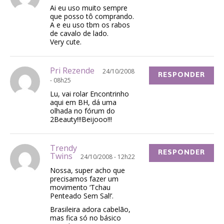
Ai eu uso muito sempre
que posso tô comprando.
A e eu uso tbm os rabos
de cavalo de lado.
Very cute.
Pri Rezende
24/10/2008
RESPONDER
- 08h25
Lu, vai rolar Encontrinho
aqui em BH, dá uma
olhada no fórum do
2Beauty!!!Beijooo!!!
Trendy
RESPONDER
Twins
24/10/2008 - 12h22
Nossa, super acho que
precisamos fazer um
movimento ‘Tchau
Penteado Sem Sal!’.
Brasileira adora cabelão,
mas fica só no básico