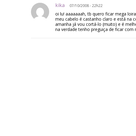
kika
07/10/2008 - 22h22
oi lu! aaaaaaah, tb quero ficar mega loira,
meu cabelo é castanho claro e está na co
amanha já vou cortá-lo (muito) e é mel
na verdade tenho preguiça de ficar com r