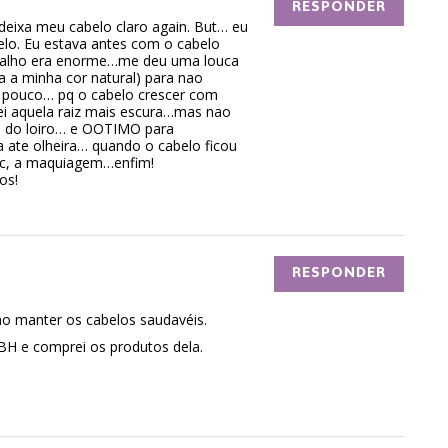
RESPONDER
 deixa meu cabelo claro again. But… eu
lo. Eu estava antes com o cabelo
rabalho era enorme…me deu uma louca
a a minha cor natural) para nao
um pouco… pq o cabelo crescer com
ei aquela raiz mais escura…mas nao
o do loiro… e OOTIMO para
 ate olheira… quando o cabelo ficou
vc, a maquiagem…enfim!
os!
RESPONDER
lho manter os cabelos saudavéis.
e BH e comprei os produtos dela.