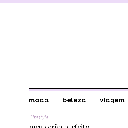
moda
beleza
viagem
Lifestyle
meu verão perfeito