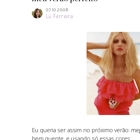
07.10.2008
Lu Ferreira
Eu queria ser assim no próximo verão: me
bem quente, e usando só essas cores: