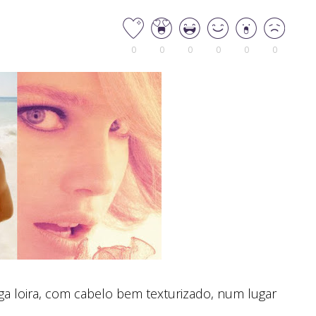
0
0
0
0
0
0
ga loira, com cabelo bem texturizado, num lugar