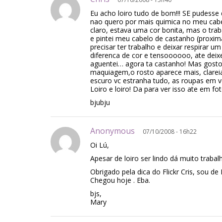
Eu acho loiro tudo de bom!!! SE pudesse
nao quero por mais quimica no meu cabe
claro, estava uma cor bonita, mas o t
e pintei meu cabelo de castanho (proxim
precisar ter trabalho e deixar respirar 
diferenca de cor e tensoooooo, ate deix
aguentei… agora ta castanho! Mas gost
maquiagem,o rosto aparece mais, clareia
escuro vc estranha tudo, as roupas em 
Loiro e loiro! Da para ver isso ate em fot
bjubju
Anonymous
07/10/2008 - 16h22
Oi Lú,
Apesar de loiro ser lindo dá muito traba
Obrigado pela dica do Flickr Cris, sou d
Chegou hoje . Eba.
bjs,
Mary