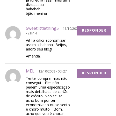
Já fui eu lá fazer mais uma
dividaaaaa
hahahah
bjão menina
5weetlittlething5
11/10/2008
RESPONDER
- 21h14
Ai! Tá difícil economizar
assim! :( hahaha.. Beijos,
adoro seu blog!
Amanda.
MEL
12/10/2008 - 00h27
RESPONDER
Tentei comprar mas não
consegui… Eles não
pedem uma especificação
mais detalhada de cartão
de crédito. Não sei se
acho bom por ter
economizado ou se sento
e choro muito… Bom,
acho que vou é chorar