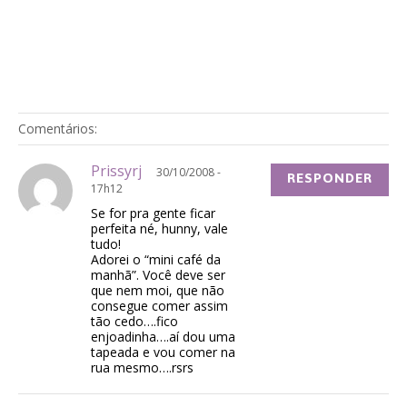
Comentários:
Prissyrj
30/10/2008 -
RESPONDER
17h12
Se for pra gente ficar
perfeita né, hunny, vale
tudo!
Adorei o “mini café da
manhã”. Você deve ser
que nem moi, que não
consegue comer assim
tão cedo….fico
enjoadinha….aí dou uma
tapeada e vou comer na
rua mesmo….rsrs