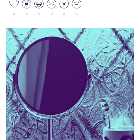
2
2
0
2
2
-6