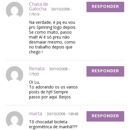
Chata de
RESPONDER
Galocha
30/10/2008 -
17h19
Na verdade, é pq eu vou
pro Spinning logo depois.
Se como muito, passo
mal!! Aí é só preu não
desmaiar mesmo, como
no trabalho depois que
chego !
Renata
30/10/2008 -
RESPONDER
17h35
Oi Lu,
To adorando os os varios
posts de hj!!! Sempre
passo por aqui. Beijos
marta
30/10/2008 - 18h48
RESPONDER
Tô chocada!! bicileta
ergométrica de manhã???