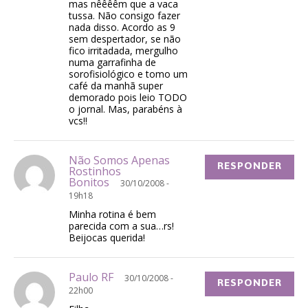
mas nêêêêm que a vaca
tussa. Não consigo fazer
nada disso. Acordo as 9
sem despertador, se não
fico irritadada, mergulho
numa garrafinha de
sorofisiológico e tomo um
café da manhã super
demorado pois leio TODO
o jornal. Mas, parabéns à
vcs!!
Não Somos Apenas
RESPONDER
Rostinhos
Bonitos
30/10/2008 -
19h18
Minha rotina é bem
parecida com a sua…rs!
Beijocas querida!
Paulo RF
30/10/2008 -
RESPONDER
22h00