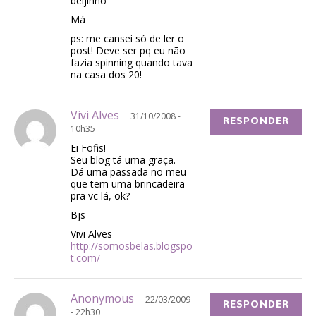
beijinho
Má
ps: me cansei só de ler o
post! Deve ser pq eu não
fazia spinning quando tava
na casa dos 20!
Vivi Alves
31/10/2008 -
RESPONDER
10h35
Ei Fofis!
Seu blog tá uma graça.
Dá uma passada no meu
que tem uma brincadeira
pra vc lá, ok?
Bjs
Vivi Alves
http://somosbelas.blogspo
t.com/
Anonymous
22/03/2009
RESPONDER
- 22h30