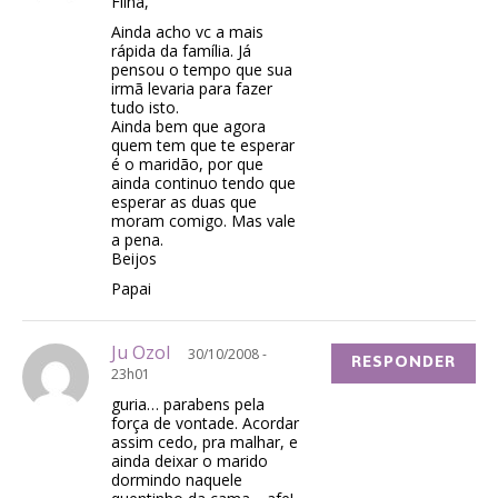
Filha,
Ainda acho vc a mais
rápida da família. Já
pensou o tempo que sua
irmã levaria para fazer
tudo isto.
Ainda bem que agora
quem tem que te esperar
é o maridão, por que
ainda continuo tendo que
esperar as duas que
moram comigo. Mas vale
a pena.
Beijos
Papai
Ju Ozol
30/10/2008 -
RESPONDER
23h01
guria… parabens pela
força de vontade. Acordar
assim cedo, pra malhar, e
ainda deixar o marido
dormindo naquele