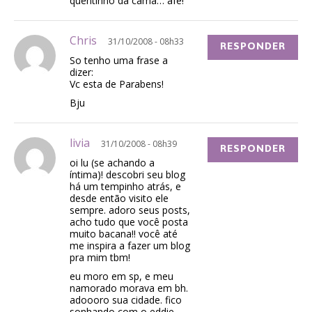
quentinho da cama… afe!
Chris
31/10/2008 - 08h33
RESPONDER
So tenho uma frase a
dizer:
Vc esta de Parabens!
Bju
livia
31/10/2008 - 08h39
RESPONDER
oi lu (se achando a
íntima)! descobri seu blog
há um tempinho atrás, e
desde então visito ele
sempre. adoro seus posts,
acho tudo que você posta
muito bacana!! você até
me inspira a fazer um blog
pra mim tbm!
eu moro em sp, e meu
namorado morava em bh.
adoooro sua cidade. fico
sonhando com o eddie