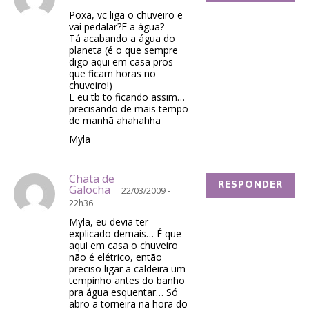
Poxa, vc liga o chuveiro e
vai pedalar?E a água?
Tá acabando a água do
planeta (é o que sempre
digo aqui em casa pros
que ficam horas no
chuveiro!)
E eu tb to ficando assim…
precisando de mais tempo
de manhã ahahahha
Myla
Chata de
RESPONDER
Galocha
22/03/2009 -
22h36
Myla, eu devia ter
explicado demais… É que
aqui em casa o chuveiro
não é elétrico, então
preciso ligar a caldeira um
tempinho antes do banho
pra água esquentar… Só
abro a torneira na hora do