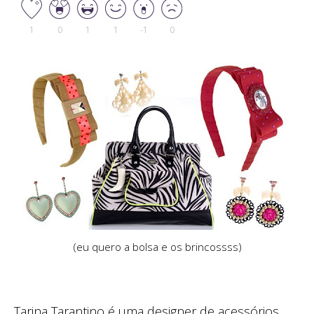
1
0
1
1
-1
0
(eu quero a bolsa e os brincossss)
Tarina Tarantino é uma designer de acessórios