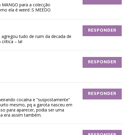
da MANGO para a colecção
omo ela é weird :S MEEDO
RESPONDER
a agregou tudo de ruim da decada de
ritica – la!
RESPONDER
RESPONDER
cheirando cocaína e “suspostamente”
surto mesmo, pq a garota nasceu em
sso para aparecer, podia ser uma
la era assim também.