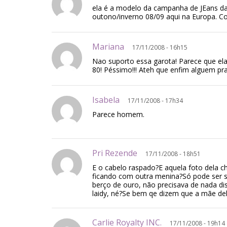
ela é a modelo da campanha de JEans 
outono/inverno 08/09 aqui na Europa. C
Mariana
17/11/2008 - 16h15
Nao suporto essa garota! Parece que el
80! Péssimo!!! Ateh que enfim alguem pra c
Isabela
17/11/2008 - 17h34
Parece homem.
Pri Rezende
17/11/2008 - 18h51
E o cabelo raspado?E aquela foto dela 
ficando com outra menina?Só pode ser 
berço de ouro, não precisava de nada di
laidy, né?Se bem qe dizem que a mãe de
Carlie Royalty INC.
17/11/2008 - 19h14