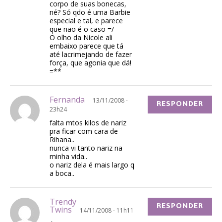
corpo de suas bonecas,
né? Só qdo é uma Barbie
especial e tal, e parece
que não é o caso =/
O olho da Nicole ali
embaixo parece que tá
até lacrimejando de fazer
força, que agonia que dá!
=**
Fernanda
13/11/2008 -
RESPONDER
23h24
falta mtos kilos de nariz
pra ficar com cara de
Rihana..
nunca vi tanto nariz na
minha vida..
o nariz dela é mais largo q
a boca..
Trendy
RESPONDER
Twins
14/11/2008 - 11h11