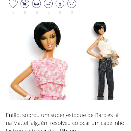
0
0
0
0
0
0
Então, sobrou um super estoque de Barbies lá
na Mattel, alguém resolveu colocar um cabelinho
fashion e chamar de… Rihanna!