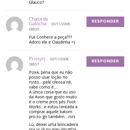
Glauco?
Chata de
RESPONDER
Galocha
03/11/2008 -
08h30
Fui! Conhece a peça???
Adoro ele e Claudinha =)
Prissyrj
03/11/2008 -
RESPONDER
08h57
Poxa, pena que eu não
posso usar loção no
rosto….pele oleosa né,
sabe como é….
A única coisa que eu uso
da Avon que gosto muito
é o creme pros pés Foot
Works…e estou tentada a
comprar aquele batom
pro-to-go também….rsrs
Lú, deixei uma brincadeira
pra vc lá no meu blog!Dá