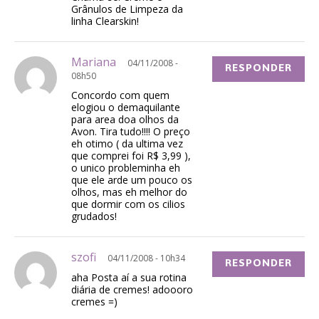
Grânulos de Limpeza da
linha Clearskin!
Mariana
04/11/2008 -
RESPONDER
08h50
Concordo com quem
elogiou o demaquilante
para area doa olhos da
Avon. Tira tudo!!!! O preço
eh otimo ( da ultima vez
que comprei foi R$ 3,99 ),
o unico probleminha eh
que ele arde um pouco os
olhos, mas eh melhor do
que dormir com os cilios
grudados!
szofi
04/11/2008 - 10h34
RESPONDER
aha Posta aí a sua rotina
diária de cremes! adoooro
cremes =)