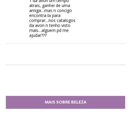
1 da avon um tempo
atrais, ganhei de uma
amiga…mas n concigo
encontra-la para
comprar…nos catalogos
da avon n tenho visto
mais…alguem pd me
ajudar???
MAIS SOBRE BELEZA