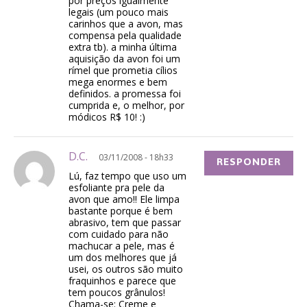
por preços igualmente
legais (um pouco mais
carinhos que a avon, mas
compensa pela qualidade
extra tb). a minha última
aquisição da avon foi um
rímel que prometia cílios
mega enormes e bem
definidos. a promessa foi
cumprida e, o melhor, por
módicos R$ 10! :)
D.C.
03/11/2008 - 18h33
RESPONDER
Lú, faz tempo que uso um
esfoliante pra pele da
avon que amo!! Ele limpa
bastante porque é bem
abrasivo, tem que passar
com cuidado para não
machucar a pele, mas é
um dos melhores que já
usei, os outros são muito
fraquinhos e parece que
tem poucos grânulos!
Chama-se: Creme e