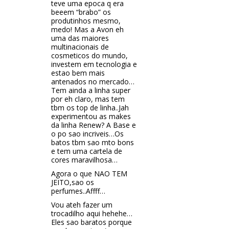
teve uma epoca q era
beeem “brabo” os
produtinhos mesmo,
medo! Mas a Avon eh
uma das maiores
multinacionais de
cosmeticos do mundo,
investem em tecnologia e
estao bem mais
antenados no mercado…
Tem ainda a linha super
por eh claro, mas tem
tbm os top de linha..Jah
experimentou as makes
da linha Renew? A Base e
o po sao incriveis…Os
batos tbm sao mto bons
e tem uma cartela de
cores maravilhosa…
Agora o que NAO TEM
JEITO,sao os
perfumes..Affff…
Vou ateh fazer um
trocadilho aqui hehehe…
Eles sao baratos porque