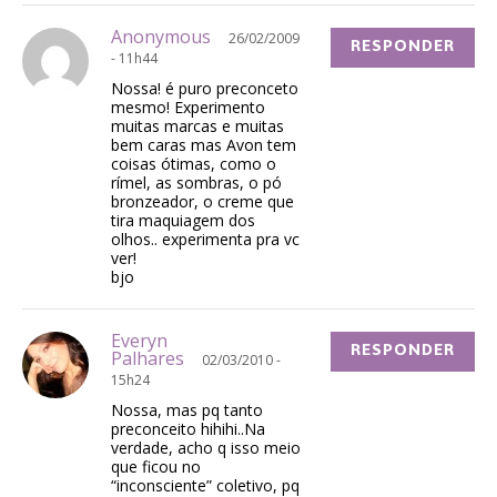
Anonymous
26/02/2009
RESPONDER
- 11h44
Nossa! é puro preconceto
mesmo! Experimento
muitas marcas e muitas
bem caras mas Avon tem
coisas ótimas, como o
rímel, as sombras, o pó
bronzeador, o creme que
tira maquiagem dos
olhos.. experimenta pra vc
ver!
bjo
Everyn
RESPONDER
Palhares
02/03/2010 -
15h24
Nossa, mas pq tanto
preconceito hihihi..Na
verdade, acho q isso meio
que ficou no
“inconsciente” coletivo, pq