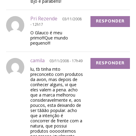
Bjo e parabéns!
Pri Rezende
03/11/2008
RESPONDER
- 12h17
O Glauco é meu
primo!!!Que mundo
pequeno!!!
camila
03/11/2008 - 17h49
RESPONDER
lu, tb tinha mto
preconceito com produtos
da avon, mas depois de
conhecer alguns, vi que
eles valem a pena. acho
que a marca melhorou
consideravelmente e, aos
poucos, esta deixando de
ser tããão popular. acho
que a intenção é
concorrer de frente com a
natura, que possui
produtos oooootemos