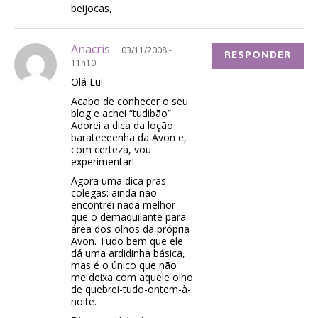
beijocas,
Anacris
03/11/2008 -
RESPONDER
11h10
Olá Lu!
Acabo de conhecer o seu
blog e achei “tudibão”.
Adorei a dica da loção
barateeeenha da Avon e,
com certeza, vou
experimentar!
Agora uma dica pras
colegas: ainda não
encontrei nada melhor
que o demaquilante para
área dos olhos da própria
Avon. Tudo bem que ele
dá uma ardidinha básica,
mas é o único que não
me deixa com aquele olho
de quebrei-tudo-ontem-à-
noite.