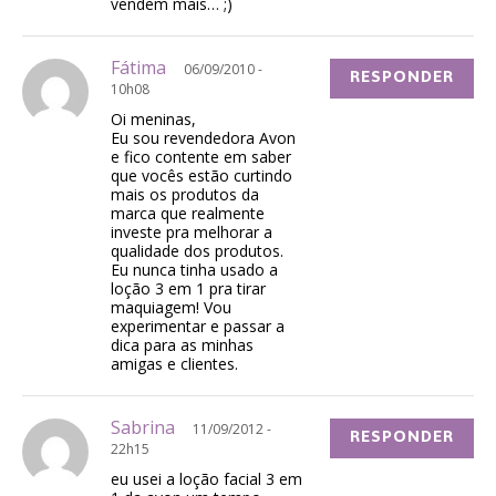
vendem mais… ;)
Fátima
06/09/2010 -
RESPONDER
10h08
Oi meninas,
Eu sou revendedora Avon
e fico contente em saber
que vocês estão curtindo
mais os produtos da
marca que realmente
investe pra melhorar a
qualidade dos produtos.
Eu nunca tinha usado a
loção 3 em 1 pra tirar
maquiagem! Vou
experimentar e passar a
dica para as minhas
amigas e clientes.
Sabrina
11/09/2012 -
RESPONDER
22h15
eu usei a loção facial 3 em