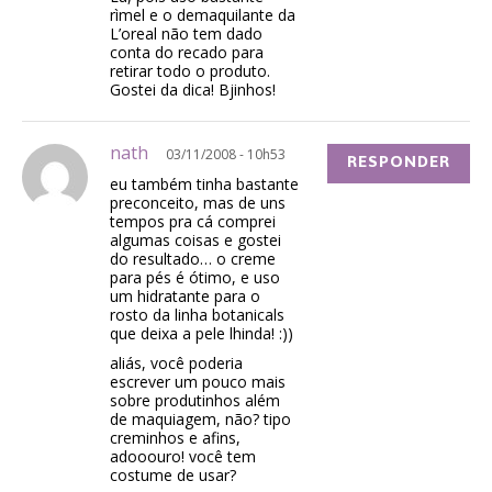
rìmel e o demaquilante da
L’oreal não tem dado
conta do recado para
retirar todo o produto.
Gostei da dica! Bjinhos!
nath
03/11/2008 - 10h53
RESPONDER
eu também tinha bastante
preconceito, mas de uns
tempos pra cá comprei
algumas coisas e gostei
do resultado… o creme
para pés é ótimo, e uso
um hidratante para o
rosto da linha botanicals
que deixa a pele lhinda! :))
aliás, você poderia
escrever um pouco mais
sobre produtinhos além
de maquiagem, não? tipo
creminhos e afins,
adooouro! você tem
costume de usar?