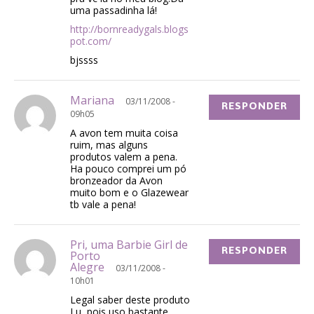
uma passadinha lá!
http://bornreadygals.blogs
pot.com/
bjssss
Mariana
03/11/2008 -
RESPONDER
09h05
A avon tem muita coisa
ruim, mas alguns
produtos valem a pena.
Ha pouco comprei um pó
bronzeador da Avon
muito bom e o Glazewear
tb vale a pena!
Pri, uma Barbie Girl de
RESPONDER
Porto
Alegre
03/11/2008 -
10h01
Legal saber deste produto
Lu, pois uso bastante