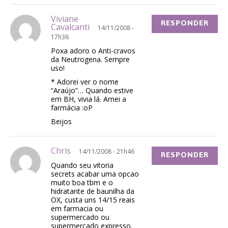
Viviane
RESPONDER
Cavalcanti
14/11/2008 -
17h36
Poxa adoro o Anti-cravos
da Neutrogena. Sempre
uso!
* Adorei ver o nome
“Araújo”… Quando estive
em BH, vivia lá. Amei a
farmácia :oP
Beijos
Chris
14/11/2008 - 21h46
RESPONDER
Quando seu vitoria
secrets acabar uma opcao
muito boa tbm e o
hidratante de baunilha da
OX, custa uns 14/15 reais
em farmacia ou
supermercado ou
supermercado expresso.