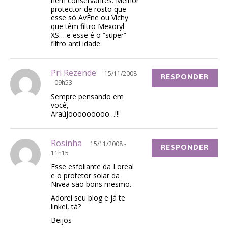
nem conservantes. Melhor
protector de rosto que
esse só AvÈne ou Vichy
que têm filtro Mexoryl
XS… e esse é o “super”
filtro anti idade.
Pri Rezende
15/11/2008
RESPONDER
- 09h53
Sempre pensando em
você,
Araújooooooooo…!!!
Rosinha
15/11/2008 -
RESPONDER
11h15
Esse esfoliante da Loreal
e o protetor solar da
Nivea são bons mesmo.
Adorei seu blog e já te
linkei, tá?
Beijos