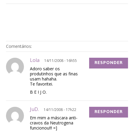
Comentários:
Lola
14/11/2008 - 16h55
RESPONDER
Adoro saber os
produtinhos que as finas
usam hahaha.
Te favoritei.
B E I J O.
JuD.
14/11/2008 - 17h22
RESPONDER
Em mim a máscara anti-
cravos da Neutrogena
funcionou!!! =]