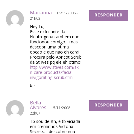
Marianna
15/11/2008 -
RESPONDER
21h03
Hey Lu,
Esse exfoliante da
Neutrogena tambem nao
funcionou comigo….mas
descobri uma otima
opcao e que nao eh cara!
Procura pelo Apricot Scrub
da St Ives pq ele eh otimo!
http://www.stives.com/ski
n-care-products/facial-
invigorating-scrub.cfm
bjs
Bella
RESPONDER
Álvares
15/11/2008 -
22h07
Tb sou de Bh, e tb viciada
em creminhos Victoria
Secrets… descobri uma