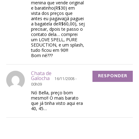
menina que vende original
e baratinho(R$30) em
vista dos preços que
antes eu pagava(já paguei
a bagatela deR$60,00), sej
precisar, dpois te passo o
contato dela… comprei
um LOVE SPELL, PURE
SEDUCTION, e um splash,
tudo ficou em 90!!!
Bom né???
Chata de
RESPONDER
Galocha
16/11/2008 -
00h09
Nó Bella, preço bom
mesmo!! O mais barato
que já tinha visto aqui era
40, 45…