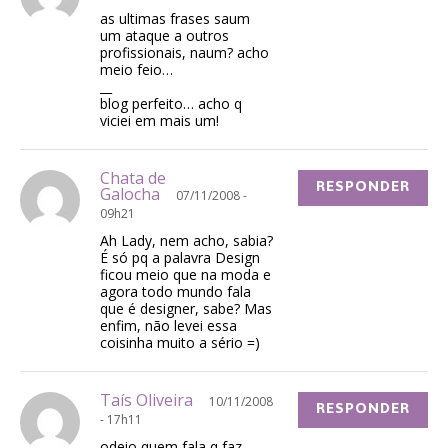
as ultimas frases saum
um ataque a outros
profissionais, naum? acho
meio feio…
__
blog perfeito… acho q
viciei em mais um!
Chata de
RESPONDER
Galocha
07/11/2008 -
09h21
Ah Lady, nem acho, sabia?
É só pq a palavra Design
ficou meio que na moda e
agora todo mundo fala
que é designer, sabe? Mas
enfim, não levei essa
coisinha muito a sério =)
Taís Oliveira
10/11/2008
RESPONDER
- 17h11
odeio quem fala q faz