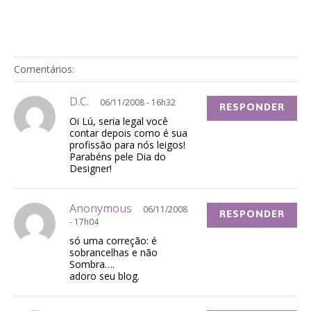
Comentários:
D.C.
06/11/2008 - 16h32
RESPONDER
Oi Lú, seria legal você
contar depois como é sua
profissão para nós leigos!
Parabéns pele Dia do
Designer!
Anonymous
06/11/2008
RESPONDER
- 17h04
só uma correção: é
sobrancelhas e não
Sombra….
adoro seu blog.