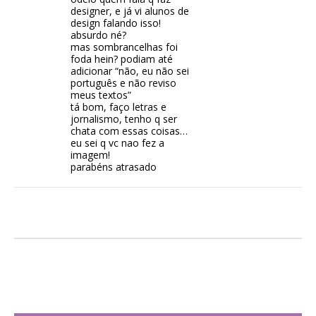
designer, e já vi alunos de
design falando isso!
absurdo né?
mas sombrancelhas foi
foda hein? podiam até
adicionar “não, eu não sei
português e não reviso
meus textos”
tá bom, faço letras e
jornalismo, tenho q ser
chata com essas coisas…
eu sei q vc nao fez a
imagem!
parabéns atrasado