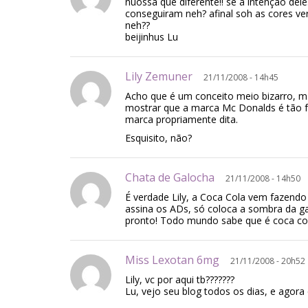
nuossa que diferente!! se a intençao de
conseguiram neh? afinal soh as cores v
neh??
beijinhus Lu
Lily Zemuner
21/11/2008 - 14h45
Acho que é um conceito meio bizarro, m
mostrar que a marca Mc Donalds é tão f
marca propriamente dita.
Esquisito, não?
Chata de Galocha
21/11/2008 - 14h50
É verdade Lily, a Coca Cola vem fazend
assina os ADs, só coloca a sombra da ga
pronto! Todo mundo sabe que é coca col
Miss Lexotan 6mg
21/11/2008 - 20h52
Lily, vc por aqui tb???????
Lu, vejo seu blog todos os dias, e agora 