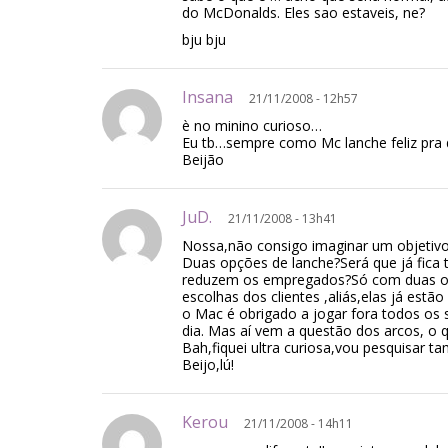
do McDonalds. Eles sao estaveis, ne?
bju bju
Insana
21/11/2008 - 12h57
è no minino curioso…
Eu tb…sempre como Mc lanche feliz pra 
Beijão
JuD.
21/11/2008 - 13h41
Nossa,não consigo imaginar um objetivo
Duas opções de lanche?Será que já fica 
reduzem os empregados?Só com duas opç
escolhas dos clientes ,aliás,elas já estã
o Mac é obrigado a jogar fora todos os 
dia. Mas aí vem a questão dos arcos, o q
Bah,fiquei ultra curiosa,vou pesquisar ta
Beijo,lú!
Kerou
21/11/2008 - 14h11