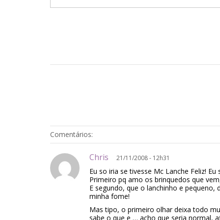
Comentários:
Chris
21/11/2008 - 12h31
Eu so iria se tivesse Mc Lanche Feliz! Eu
Primeiro pq amo os brinquedos que vem
E segundo, que o lanchinho e pequeno
minha fome!
Mas tipo, o primeiro olhar deixa todo 
sabe o que e … acho que seria normal, 