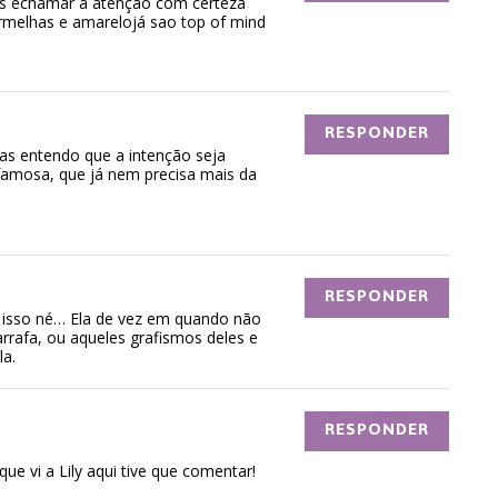
les échamar a atençao com certeza
ermelhas e amarelojá sao top of mind
RESPONDER
as entendo que a intenção seja
amosa, que já nem precisa mais da
RESPONDER
o isso né… Ela de vez em quando não
rrafa, ou aqueles grafismos deles e
a.
RESPONDER
que vi a Lily aqui tive que comentar!