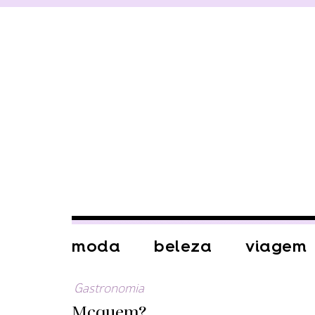
moda
beleza
viagem
Gastronomia
Mcquem?