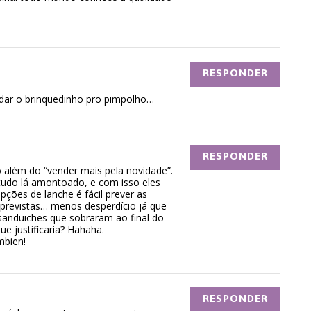
RESPONDER
dar o brinquedinho pro pimpolho…
RESPONDER
 além do “vender mais pela novidade”.
tudo lá amontoado, e com isso eles
ões de lanche é fácil prever as
o previstas… menos desperdício já que
sanduiches que sobraram ao final do
ue justificaria? Hahaha.
mbien!
RESPONDER