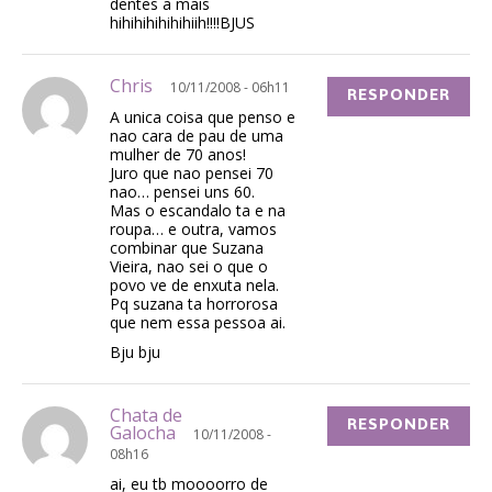
dentes a mais
hihihihihihihiih!!!!BJUS
Chris
10/11/2008 - 06h11
RESPONDER
A unica coisa que penso e
nao cara de pau de uma
mulher de 70 anos!
Juro que nao pensei 70
nao… pensei uns 60.
Mas o escandalo ta e na
roupa… e outra, vamos
combinar que Suzana
Vieira, nao sei o que o
povo ve de enxuta nela.
Pq suzana ta horrorosa
que nem essa pessoa ai.
Bju bju
Chata de
RESPONDER
Galocha
10/11/2008 -
08h16
ai, eu tb moooorro de