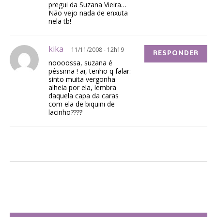
pregui da Suzana Vieira…
Não vejo nada de enxuta
nela tb!
kika
11/11/2008 - 12h19
RESPONDER
noooossa, suzana é
péssima ! ai, tenho q falar:
sinto muita vergonha
alheia por ela, lembra
daquela capa da caras
com ela de biquini de
lacinho????