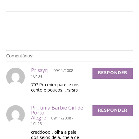
Comentários:
Prissyrj
09/11/2008 -
RESPONDER
10h04
70? Pra mim parece uns
cento e poucos….rsrsrs
Pri, uma Barbie Girl de
RESPONDER
Porto
Alegre
09/11/2008 -
10h23
creddooo , olha a pele
dos seios dela, cheia de