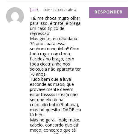
JuD.
09/11/2008 - 14h14
RESPONDER
Tá, me choca muito olhar
para isso, é triste, é brega,
um caso típico de
regressão.
Mas gente, eu não daria
70 anos para essa
senhora nunquinha!! Com
toda ruga, com toda
flacidez no braço, com
toda cicatrizinha nos
seios,ela não aparenta ter
70 anos.
Tudo bem que a luva
esconde as mãos, que
provavelmente devem
estar trissssssstes(a não
ser que ela tenha
colocado botox?hahaha),
mas no quesito IDADE ela
tá bem.
Mas no geral, look, make,
cabelo, concordo que dá
medo, concordo que tá