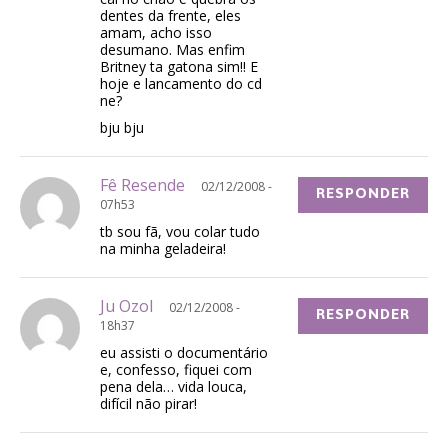
dentes da frente, eles
amam, acho isso
desumano. Mas enfim
Britney ta gatona sim!! E
hoje e lancamento do cd
ne?
bju bju
Fê Resende
02/12/2008 -
RESPONDER
07h53
tb sou fã, vou colar tudo
na minha geladeira!
Ju Ozol
02/12/2008 -
RESPONDER
18h37
eu assisti o documentário
e, confesso, fiquei com
pena dela… vida louca,
difícil não pirar!