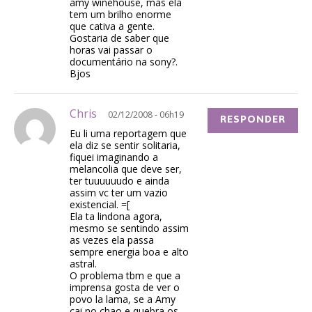
amy winehouse, mas ela
tem um brilho enorme
que cativa a gente.
Gostaria de saber que
horas vai passar o
documentário na sony?.
Bjos
Chris
02/12/2008 - 06h19
RESPONDER
Eu li uma reportagem que
ela diz se sentir solitaria,
fiquei imaginando a
melancolia que deve ser,
ter tuuuuuudo e ainda
assim vc ter um vazio
existencial. =[
Ela ta lindona agora,
mesmo se sentindo assim
as vezes ela passa
sempre energia boa e alto
astral.
O problema tbm e que a
imprensa gosta de ver o
povo la lama, se a Amy
cai no chao e quebra os