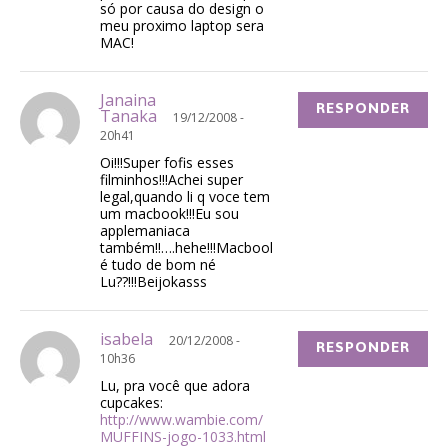
só por causa do design o
meu proximo laptop sera
MAC!
Janaina
RESPONDER
Tanaka
19/12/2008 -
20h41
Oi!!!Super fofis esses
filminhos!!!Achei super
legal,quando li q voce tem
um macbook!!!Eu sou
applemaniaca
também!!….hehe!!!Macbool
é tudo de bom né
Lu??!!!Beijokasss
isabela
20/12/2008 -
RESPONDER
10h36
Lu, pra você que adora
cupcakes:
http://www.wambie.com/
MUFFINS-jogo-1033.html