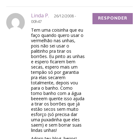
Linda P.
26/12/2008 -
RESPONDER
00h47
Tem uma coisinha que eu
faço quando quero usar o
vermelhão nas unhas,
pois não sei usar o
palitinho pra tirar os
borrões. Eu pinto as unhas
e espero ficarem bem
secas, espero mais um
tempão só por garantia
pra elas secarem
totalmente, depois vou
para o banho. Como
tomo banho com a água
beeeem quente isso ajuda
a tirar os borrões que já
estão secos sem muito
esforço (só precisa dar
uma puxadinha que eles
saem) e sem borrar suas
lindas unhas!
Adoro teu blog, beijos!