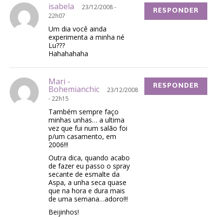
isabela
23/12/2008 -
RESPONDER
22h07
Um dia você ainda
experimenta a minha né
Lu???
Hahahahaha
Mari -
RESPONDER
Bohemianchic
23/12/2008
- 22h15
Também sempre faço
minhas unhas… a ultima
vez que fui num salão foi
p/um casamento, em
2006!!!
Outra dica, quando acabo
de fazer eu passo o spray
secante de esmalte da
Aspa, a unha seca quase
que na hora e dura mais
de uma semana…adoro!!!
Beijinhos!