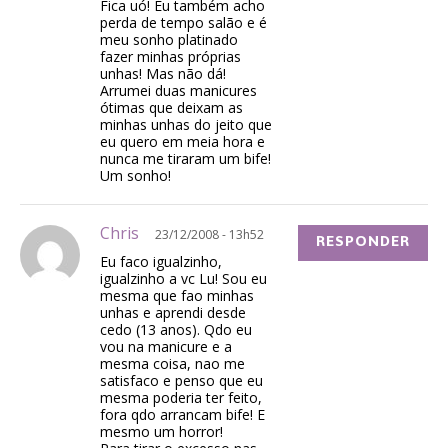
Fica uó! Eu também acho
perda de tempo salão e é
meu sonho platinado
fazer minhas próprias
unhas! Mas não dá!
Arrumei duas manicures
ótimas que deixam as
minhas unhas do jeito que
eu quero em meia hora e
nunca me tiraram um bife!
Um sonho!
Chris
23/12/2008 - 13h52
RESPONDER
Eu faco igualzinho,
igualzinho a vc Lu! Sou eu
mesma que fao minhas
unhas e aprendi desde
cedo (13 anos). Qdo eu
vou na manicure e a
mesma coisa, nao me
satisfaco e penso que eu
mesma poderia ter feito,
fora qdo arrancam bife! E
mesmo um horror!