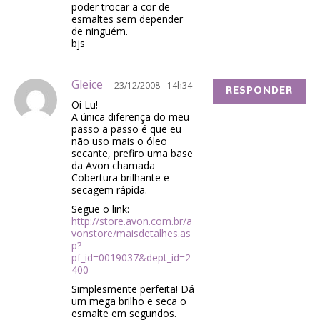
poder trocar a cor de
esmaltes sem depender
de ninguém.
bjs
Gleice
23/12/2008 - 14h34
RESPONDER
Oi Lu!
A única diferença do meu
passo a passo é que eu
não uso mais o óleo
secante, prefiro uma base
da Avon chamada
Cobertura brilhante e
secagem rápida.
Segue o link:
http://store.avon.com.br/a
vonstore/maisdetalhes.as
p?
pf_id=0019037&dept_id=2
400
Simplesmente perfeita! Dá
um mega brilho e seca o
esmalte em segundos.