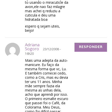
to usando o miracuticle da
avon,ele nao faz milagre
mas achei q reduziu a
cuticula e deu uma
hidratada boa
espero q sejam uteis,
beijo!
Adriana
RESPONDER
Sogoro
23/12/2008 -
16h20
Mais uma adepta da auto-
manicure. Eu faço da
mesma forma que vc, Lu.
E também comecei cedo,
como a Cris, mas eu devia
ter uns 11 anos. Minha
mãe sempre fazia ela
mesma as unhas dela,
acho que aprendi por isso.
O primeiro esmalte escuro
que passei foi o Café, da
Colorama. Meu Deus,
como foi difícil passar