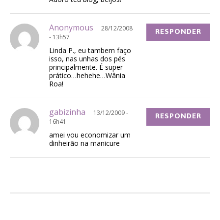
Anonymous
28/12/2008
RESPONDER
- 13h57
Linda P., eu tambem faço
isso, nas unhas dos pés
principalmente. É super
prático…hehehe…Wânia
Roa!
gabizinha
13/12/2009 -
RESPONDER
16h41
amei vou economizar um
dinheirão na manicure