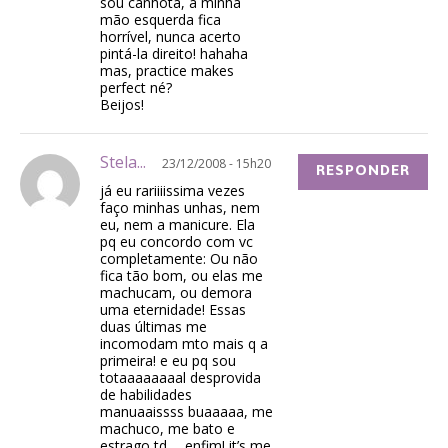
sou canhota, a minha
mão esquerda fica
horrível, nunca acerto
pintá-la direito! hahaha
mas, practice makes
perfect né?
Beijos!
Stela...
23/12/2008 - 15h20
RESPONDER
já eu rariiiissima vezes
faço minhas unhas, nem
eu, nem a manicure. Ela
pq eu concordo com vc
completamente: Ou não
fica tão bom, ou elas me
machucam, ou demora
uma eternidade! Essas
duas últimas me
incomodam mto mais q a
primeira! e eu pq sou
totaaaaaaaal desprovida
de habilidades
manuaaissss buaaaaa, me
machuco, me bato e
estrago td…. enfim! it’s me