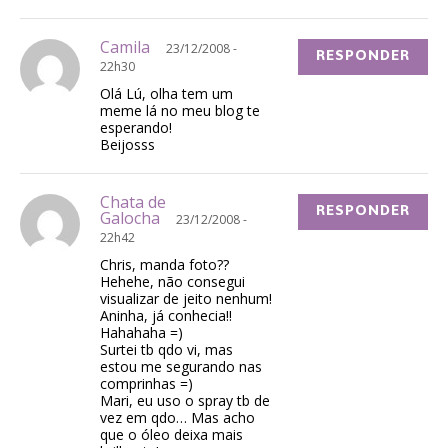
Camila
23/12/2008 -
RESPONDER
22h30
Olá Lú, olha tem um
meme lá no meu blog te
esperando!
Beijosss
Chata de
RESPONDER
Galocha
23/12/2008 -
22h42
Chris, manda foto??
Hehehe, não consegui
visualizar de jeito nenhum!
Aninha, já conhecia!!
Hahahaha =)
Surtei tb qdo vi, mas
estou me segurando nas
comprinhas =)
Mari, eu uso o spray tb de
vez em qdo… Mas acho
que o óleo deixa mais