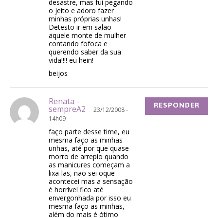
desastre, mas fui pegando
o jeito e adoro fazer
minhas próprias unhas!
Detesto ir em salão
aquele monte de mulher
contando fofoca e
querendo saber da sua
vida!!!! eu hein!
beijos
Renata -
RESPONDER
sempreA2
23/12/2008 -
14h09
faço parte desse time, eu
mesma faço as minhas
unhas, até por que quase
morro de arrepio quando
as manicures começam a
lixa-las, não sei oque
acontecei mas a sensação
é horrível fico até
envergonhada por isso eu
mesma faço as minhas,
além do mais é ótimo