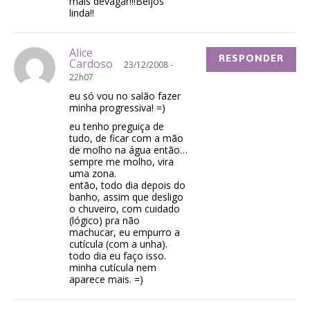
mais devagar!!!Beijos
linda!!
Alice
RESPONDER
Cardoso
23/12/2008 -
22h07
eu só vou no salão fazer
minha progressiva! =)
eu tenho preguiça de
tudo, de ficar com a mão
de molho na água então…
sempre me molho, vira
uma zona.
então, todo dia depois do
banho, assim que desligo
o chuveiro, com cuidado
(lógico) pra não
machucar, eu empurro a
cutícula (com a unha).
todo dia eu faço isso.
minha cutícula nem
aparece mais. =)