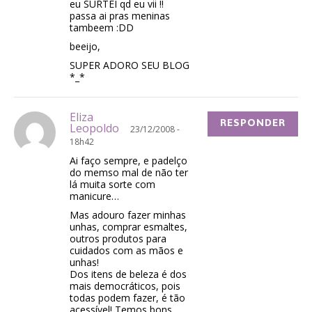
eu SURTEI qd eu vii !!
passa ai pras meninas
tambeem :DD
beeijo,
SUPER ADORO SEU BLOG
*_*
Eliza
RESPONDER
Leopoldo
23/12/2008 -
18h42
Ai faço sempre, e padelço
do memso mal de não ter
lá muita sorte com
manicure…
Mas adouro fazer minhas
unhas, comprar esmaltes,
outros produtos para
cuidados com as mãos e
unhas!
Dos itens de beleza é dos
mais democráticos, pois
todas podem fazer, é tão
acessível! Temos bons