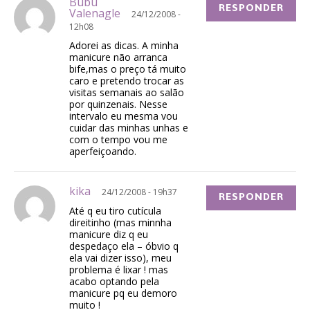
Bubu
RESPONDER
Valenagle
24/12/2008 -
12h08
Adorei as dicas. A minha
manicure não arranca
bife,mas o preço tá muito
caro e pretendo trocar as
visitas semanais ao salão
por quinzenais. Nesse
intervalo eu mesma vou
cuidar das minhas unhas e
com o tempo vou me
aperfeiçoando.
kika
24/12/2008 - 19h37
RESPONDER
Até q eu tiro cutícula
direitinho (mas minnha
manicure diz q eu
despedaço ela – óbvio q
ela vai dizer isso), meu
problema é lixar ! mas
acabo optando pela
manicure pq eu demoro
muito !