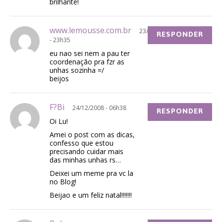
brilhante!
www.lemousse.com.br
23/12/2008
RESPONDER
- 23h35
eu nao sei nem a pau ter
coordenação pra fzr as
unhas sozinha =/
beijos
F?Bi
24/12/2008 - 06h38
RESPONDER
Oi Lu!
Amei o post com as dicas,
confesso que estou
precisando cuidar mais
das minhas unhas rs…
Deixei um meme pra vc la
no Blog!
Beijao e um feliz natal!!!!!!!