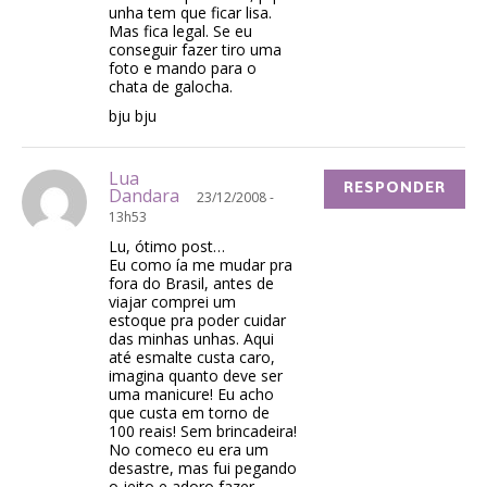
unha tem que ficar lisa.
Mas fica legal. Se eu
conseguir fazer tiro uma
foto e mando para o
chata de galocha.
bju bju
Lua
RESPONDER
Dandara
23/12/2008 -
13h53
Lu, ótimo post…
Eu como ía me mudar pra
fora do Brasil, antes de
viajar comprei um
estoque pra poder cuidar
das minhas unhas. Aqui
até esmalte custa caro,
imagina quanto deve ser
uma manicure! Eu acho
que custa em torno de
100 reais! Sem brincadeira!
No comeco eu era um
desastre, mas fui pegando
o jeito e adoro fazer