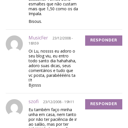
esmaltes que não custam
mais que 1,50 como os da
Impala.
Bisous.
MusicFer
23/12/2008 -
RESPONDER
18h59
Oi Lu, nossss eu adoro o
seu blog viu, eu entro
todo santo dia hahahaha,
adoro suas dicas, seus
comentários e tudo que
vc posta, parabééééns ta
!?!
Bjosss
szofi
23/12/2008 - 19h11
RESPONDER
Eu também faço minha
unha em casa, nem tanto
por não ter paciência de ir
ao salão, mas por ter