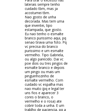
Para tirar o excesso nas
laterais sempre tenho
cuidado tbm, mas ja
acostumei tbm.
Nao gosto de unha
decorada. Mas tem uma
que inventei, tipo
estampada, que gosto.
Eu nao tenho o esmalte
branco purissimo aqui, pq
senao tirava uma foto. Pq
vc precisa do branco
purissimo e um esmalte
vermelho. Tipo Gabriela,
ou algo parecido. Dai vc
poe dois ou tres pingos de
esmalte branco e depois
um pingo ou mais um
pinguinhozinho de
esmalte vermelho. Com
cuidado vc espalha mas
nao muito (pq e legal ter
uns fios e aparecer 3
cores o branco, o
vermelho e o rosa) ate
cobrir toda a unha. E um
trablho de paciencia, pq a