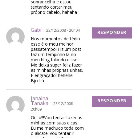
sobrancelha e estou
tentando cortar meu
próprio cabelo, hahaha
Gabi
23/12/2008 - 20h04
RESPONDER
Nos momentos de tédio
esse é o meu melhor
passatempo! Fiz um post
faz um tempinho lá no
meu blog falando disso..
Me deixa super feliz fazer
as minhas próprias unhas.
É engraçado! hehehe
Bjo Lú
Janaina
RESPONDER
Tanaka
23/12/2008 -
20h09
Oi Lu!!!Vou tentar fazer as
minhas com suas dicas…
Eu me machuco toda com
o alicate..Vou tentar ir