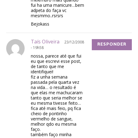
fui ha uma manicure…bem
adpeta do faça vc
mesmmo..rsrsrs
Bejokass
Taís Oliveira
23/12/2008
RESPONDER
- 19h58
nossa, parece até que fui
eu que escrevi esse post,
de tanto que me
identifiquei!
fiz a unha semana
passada pela quarta vez
na vida… o resultado é
que elas me machucaram
tanto que seria melhor se
eu mesma tivesse feito…
fica até mais feio, pq fica
cheio de pontinho
vermelho de sangue,
melhor qdo eu mesma
faço.
também faço minha