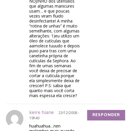
NOJINHO dos utensílios
que algumas manicures
usam… e que poucas
vezes viram fluido
desinfectante! A minha
“rotina de unhas” é muito
semelhante, com algumas
alterações: 1)eu utilizo um
óleo de cutículas que
aamolece tuuudo e depois
puxo para tras com uma
canetinha própria de
cutículas da Sephora. Ao
fim de umas semanas
você deixa de precisar de
cortar a cutícula porque
ela simplesmente deixa de
crescer! P.S: sabia que
quanto mais você corta
mais espessa ela cresce?
keire hiane
23/12/2008 -
RESPONDER
19h40
huahuahua…nen
melembro mais quando