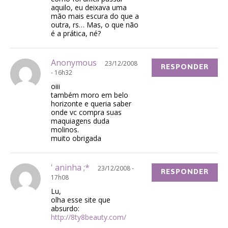
aquilo, eu deixava uma
mão mais escura do que a
outra, rs… Mas, o que não
é a prática, né?
Anonymous
23/12/2008
RESPONDER
- 16h32
oiii
também moro em belo
horizonte e queria saber
onde vc compra suas
maquiagens duda
molinos.
muito obrigada
' aninha ;*
23/12/2008 -
RESPONDER
17h08
Lu,
olha esse site que
absurdo:
http://8ty8beauty.com/