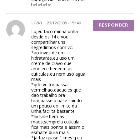
hehehehe
Lívia
23/12/2008 - 15h49
RESPONDER
Lu,eu faço minha unha
desde os 14 e vou
compartilhar uns
segredinhos com vc:
*ao inves de um
hidratante,eu uso um
creme de cravo que
amolece beeeem as
cuticulas,eu nem uso agua
mais
*qdo vc for passar
vermelhao,daqueles que
dao trabalho pra
tirar,passe a base saindo
um pouco do limite da
unha,facilita bastante
*hidrate bem as
maos,sempre!a cuticula
fica mais bonita e assim o
esmalte dura mais
*ja faz quase 1 mes q eu