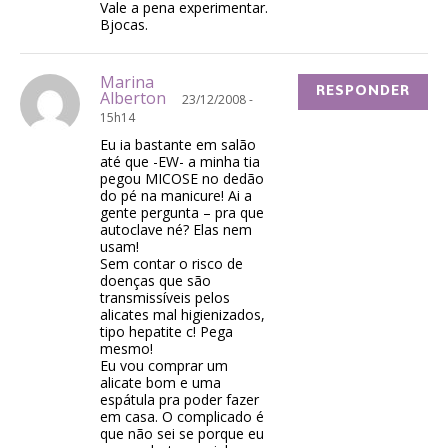
Vale a pena experimentar.
Bjocas.
Marina
RESPONDER
Alberton
23/12/2008 -
15h14
Eu ia bastante em salão
até que -EW- a minha tia
pegou MICOSE no dedão
do pé na manicure! Ai a
gente pergunta – pra que
autoclave né? Elas nem
usam!
Sem contar o risco de
doenças que são
transmissíveis pelos
alicates mal higienizados,
tipo hepatite c! Pega
mesmo!
Eu vou comprar um
alicate bom e uma
espátula pra poder fazer
em casa. O complicado é
que não sei se porque eu