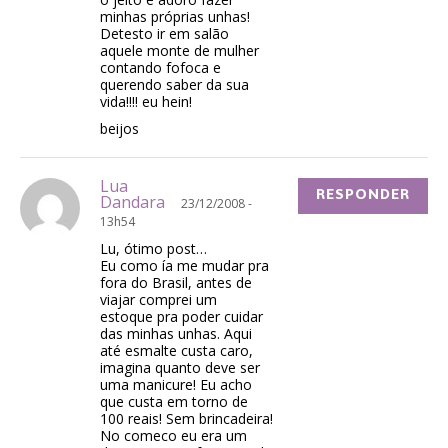
minhas próprias unhas!
Detesto ir em salão
aquele monte de mulher
contando fofoca e
querendo saber da sua
vida!!!! eu hein!
beijos
Lua
RESPONDER
Dandara
23/12/2008 -
13h54
Lu, ótimo post…
Eu como ía me mudar pra
fora do Brasil, antes de
viajar comprei um
estoque pra poder cuidar
das minhas unhas. Aqui
até esmalte custa caro,
imagina quanto deve ser
uma manicure! Eu acho
que custa em torno de
100 reais! Sem brincadeira!
No comeco eu era um