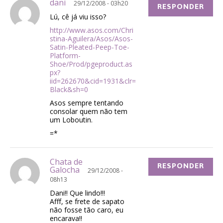
dani
29/12/2008 - 03h20
RESPONDER
Lú, cê já viu isso?
http://www.asos.com/Chri
stina-Aguilera/Asos/Asos-
Satin-Pleated-Peep-Toe-
Platform-
Shoe/Prod/pgeproduct.as
px?
iid=262670&cid=1931&clr=
Black&sh=0
Asos sempre tentando
consolar quem não tem
um Loboutin.
=*
Chata de
RESPONDER
Galocha
29/12/2008 -
08h13
Dani!! Que lindo!!!
Afff, se frete de sapato
não fosse tão caro, eu
encarava!!