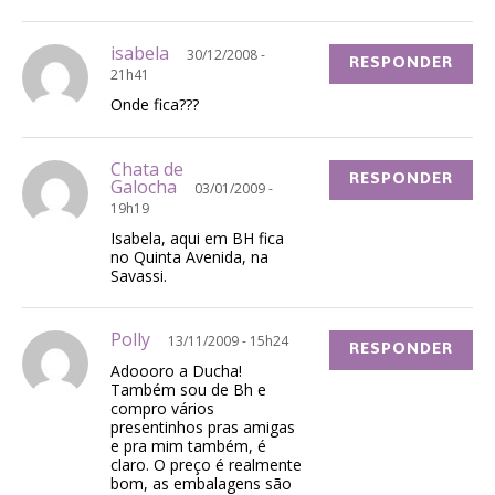
isabela
30/12/2008 -
RESPONDER
21h41
Onde fica???
Chata de
RESPONDER
Galocha
03/01/2009 -
19h19
Isabela, aqui em BH fica
no Quinta Avenida, na
Savassi.
Polly
13/11/2009 - 15h24
RESPONDER
Adoooro a Ducha!
Também sou de Bh e
compro vários
presentinhos pras amigas
e pra mim também, é
claro. O preço é realmente
bom, as embalagens são