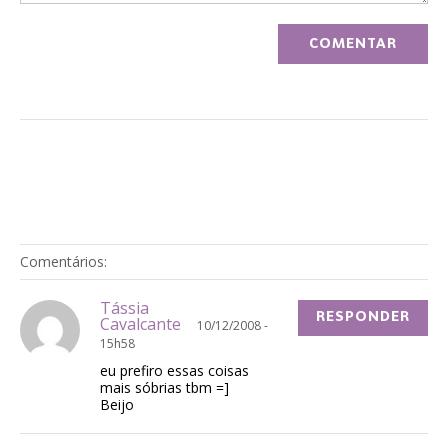
Comentários:
Tássia
RESPONDER
Cavalcante
10/12/2008 -
15h58
eu prefiro essas coisas
mais sóbrias tbm =]
Beijo