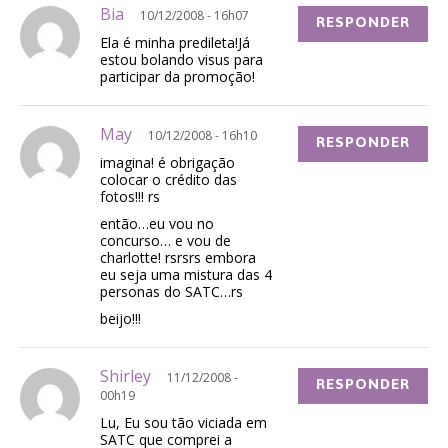
Bia
10/12/2008 - 16h07
RESPONDER
Ela é minha predileta!Já
estou bolando visus para
participar da promoção!
May
10/12/2008 - 16h10
RESPONDER
imagina! é obrigação
colocar o crédito das
fotos!!! rs
então…eu vou no
concurso… e vou de
charlotte! rsrsrs embora
eu seja uma mistura das 4
personas do SATC…rs
beijo!!!
Shirley
11/12/2008 -
RESPONDER
00h19
Lu, Eu sou tão viciada em
SATC que comprei a