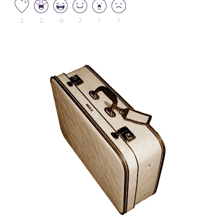
2
2
-6
2
1
1