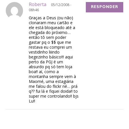
Roberta
05/12/2008 -
RESPONDER
08h46
Graças a Deus (ou não)
clonaram meu cartão e
ele está bloqueado até a
chegada do próximo…
então tô sem poder
gastar pq o $$ que me
restava eu comprei um
vestidinho liiindo
begezinho básico!!! aqui
perto da PGJ é um
absurdo pq só tem loja
boa!! aí, como a
montanha sempre vem à
Maomé, uma estagiária
me falou do flickr né… prá
q?? fui lá e fiquei doida!! to
super me controlando!! bjs
Lu!!