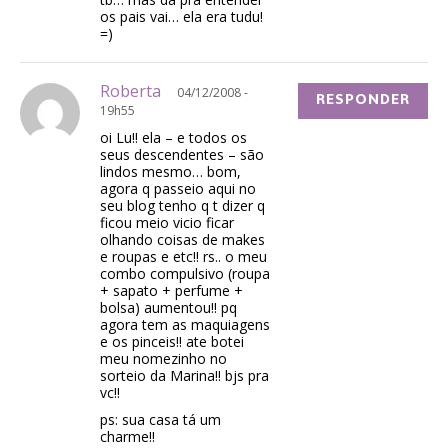
os pais vai… ela era tudu!
=)
Roberta
04/12/2008 -
RESPONDER
19h55
oi Lu!! ela – e todos os
seus descendentes – são
lindos mesmo… bom,
agora q passeio aqui no
seu blog tenho q t dizer q
ficou meio vicio ficar
olhando coisas de makes
e roupas e etc!! rs.. o meu
combo compulsivo (roupa
+ sapato + perfume +
bolsa) aumentou!! pq
agora tem as maquiagens
e os pinceis!! ate botei
meu nomezinho no
sorteio da Marina!! bjs pra
vc!!
ps: sua casa tá um
charme!!