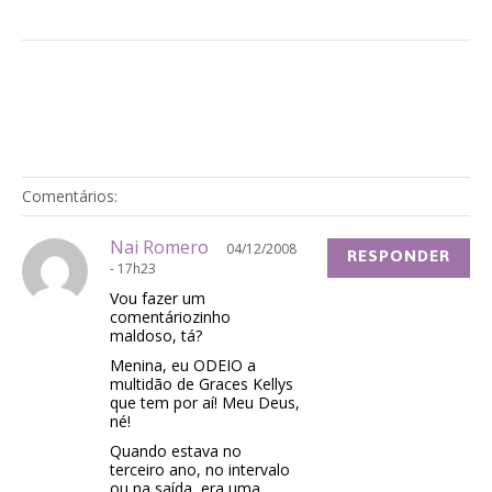
Comentários:
Nai Romero
04/12/2008
RESPONDER
- 17h23
Vou fazer um
comentáriozinho
maldoso, tá?
Menina, eu ODEIO a
multidão de Graces Kellys
que tem por aí! Meu Deus,
né!
Quando estava no
terceiro ano, no intervalo
ou na saída, era uma