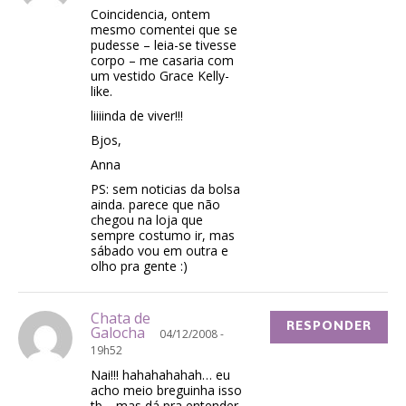
Coincidencia, ontem
mesmo comentei que se
pudesse – leia-se tivesse
corpo – me casaria com
um vestido Grace Kelly-
like.
liiiinda de viver!!!
Bjos,
Anna
PS: sem noticias da bolsa
ainda. parece que não
chegou na loja que
sempre costumo ir, mas
sábado vou em outra e
olho pra gente :)
Chata de
RESPONDER
Galocha
04/12/2008 -
19h52
Nai!!! hahahahahah… eu
acho meio breguinha isso
tb… mas dá pra entender