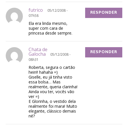
futrico
05/12/2008 -
RESPONDER
07h58
Ela era linda mesmo,
super com cara de
princesa desde sempre.
Chata de
RESPONDER
Galocha
05/12/2008 -
08h31
Roberta, segura o cartão
hein!! hahaha =)
Giselle, eu já tinha visto
essa bolsa… Mas
realmente, queria clarinha!
Ainda vou ter, vocês vão
ver =)
E Glorinha, o vestido dela
realmente foi mara! Muito
elegante, clássico demais
né?