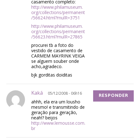
casamento completo:
http://www.philamuseum.
org/collections/permanent
/56624.html?mulR=3751
http://www.philamuseum.
org/collections/permanent
/56623.html?mulR=27865
procurei tb a foto do
vestido de casamento de
CARMEM MAYRINK VEIGA
se alguem souber onde
acho,agradeco.
bjk gorditas doiditas
Kaká
05/12/2008 - 06h16
RESPONDER
ahhh, ela era um lousho
mesmo! e transmitindo de
geração para geração,
neah!? beijos
http://www.lemousse.com.
br