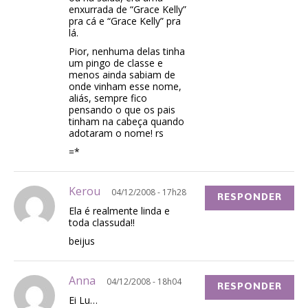
enxurrada de “Grace Kelly”
pra cá e “Grace Kelly” pra
lá.
Pior, nenhuma delas tinha
um pingo de classe e
menos ainda sabiam de
onde vinham esse nome,
aliás, sempre fico
pensando o que os pais
tinham na cabeça quando
adotaram o nome! rs
=*
Kerou
04/12/2008 - 17h28
RESPONDER
Ela é realmente linda e
toda classuda!!
beijus
Anna
04/12/2008 - 18h04
RESPONDER
Ei Lu…