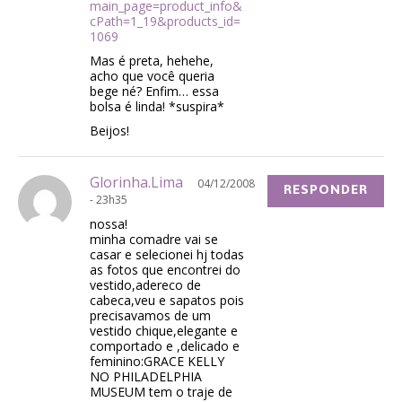
main_page=product_info&
cPath=1_19&products_id=
1069
Mas é preta, hehehe,
acho que você queria
bege né? Enfim… essa
bolsa é linda! *suspira*
Beijos!
Glorinha.Lima
04/12/2008
RESPONDER
- 23h35
nossa!
minha comadre vai se
casar e selecionei hj todas
as fotos que encontrei do
vestido,adereco de
cabeca,veu e sapatos pois
precisavamos de um
vestido chique,elegante e
comportado e ,delicado e
feminino:GRACE KELLY
NO PHILADELPHIA
MUSEUM tem o traje de