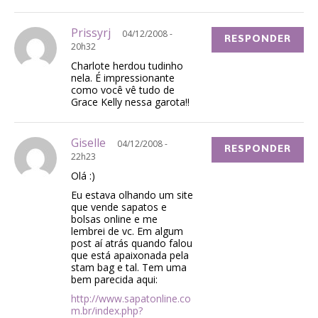
Prissyrj
04/12/2008 -
RESPONDER
20h32
Charlote herdou tudinho
nela. É impressionante
como você vê tudo de
Grace Kelly nessa garota!!
Giselle
04/12/2008 -
RESPONDER
22h23
Olá :)
Eu estava olhando um site
que vende sapatos e
bolsas online e me
lembrei de vc. Em algum
post aí atrás quando falou
que está apaixonada pela
stam bag e tal. Tem uma
bem parecida aqui:
http://www.sapatonline.co
m.br/index.php?