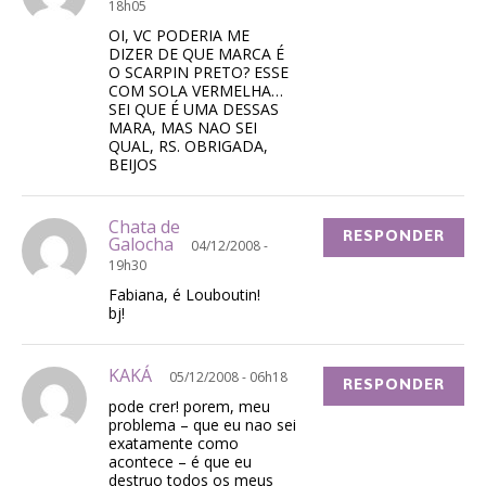
18h05
OI, VC PODERIA ME
DIZER DE QUE MARCA É
O SCARPIN PRETO? ESSE
COM SOLA VERMELHA…
SEI QUE É UMA DESSAS
MARA, MAS NAO SEI
QUAL, RS. OBRIGADA,
BEIJOS
Chata de
RESPONDER
Galocha
04/12/2008 -
19h30
Fabiana, é Louboutin!
bj!
KAKÁ
05/12/2008 - 06h18
RESPONDER
pode crer! porem, meu
problema – que eu nao sei
exatamente como
acontece – é que eu
destruo todos os meus