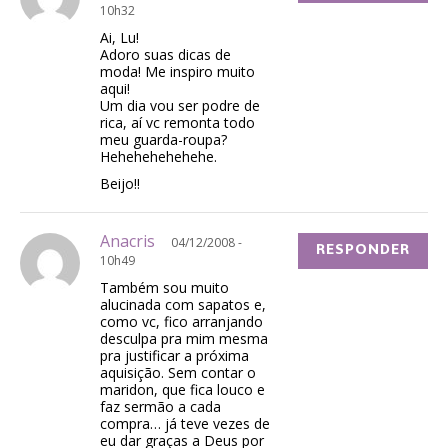
10h32
Ai, Lu!
Adoro suas dicas de
moda! Me inspiro muito
aqui!
Um dia vou ser podre de
rica, aí vc remonta todo
meu guarda-roupa?
Hehehehehehehe.
Beijo!!
Anacris
04/12/2008 -
RESPONDER
10h49
Também sou muito
alucinada com sapatos e,
como vc, fico arranjando
desculpa pra mim mesma
pra justificar a próxima
aquisição. Sem contar o
maridon, que fica louco e
faz sermão a cada
compra… já teve vezes de
eu dar graças a Deus por