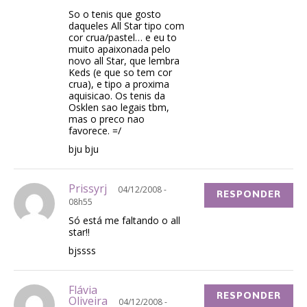
So o tenis que gosto
daqueles All Star tipo com
cor crua/pastel… e eu to
muito apaixonada pelo
novo all Star, que lembra
Keds (e que so tem cor
crua), e tipo a proxima
aquisicao. Os tenis da
Osklen sao legais tbm,
mas o preco nao
favorece. =/
bju bju
Prissyrj
04/12/2008 -
RESPONDER
08h55
Só está me faltando o all
star!!
bjssss
Flávia
RESPONDER
Oliveira
04/12/2008 -