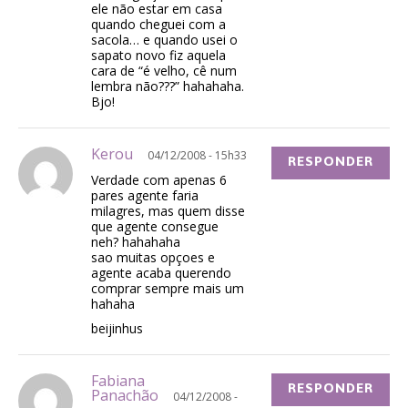
ele não estar em casa
quando cheguei com a
sacola… e quando usei o
sapato novo fiz aquela
cara de “é velho, cê num
lembra não???” hahahaha.
Bjo!
Kerou
04/12/2008 - 15h33
RESPONDER
Verdade com apenas 6
pares agente faria
milagres, mas quem disse
que agente consegue
neh? hahahaha
sao muitas opçoes e
agente acaba querendo
comprar sempre mais um
hahaha
beijinhus
Fabiana
RESPONDER
Panachão
04/12/2008 -