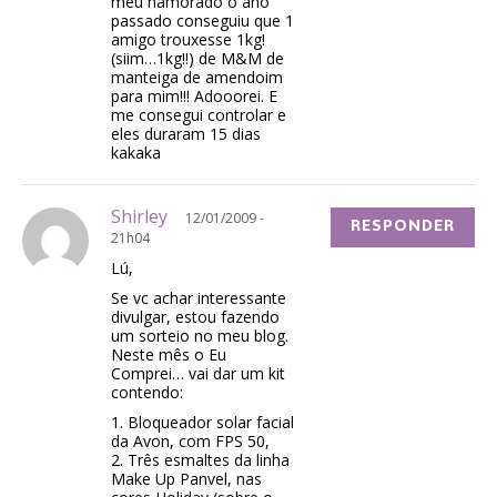
meu namorado o ano
passado conseguiu que 1
amigo trouxesse 1kg!
(siim…1kg!!) de M&M de
manteiga de amendoim
para mim!!! Adooorei. E
me consegui controlar e
eles duraram 15 dias
kakaka
Shirley
12/01/2009 -
RESPONDER
21h04
Lú,
Se vc achar interessante
divulgar, estou fazendo
um sorteio no meu blog.
Neste mês o Eu
Comprei… vai dar um kit
contendo:
1. Bloqueador solar facial
da Avon, com FPS 50,
2. Três esmaltes da linha
Make Up Panvel, nas