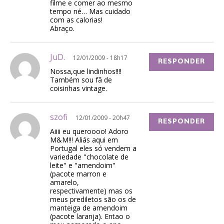
filme e comer ao mesmo
tempo né… Mas cuidado
com as calorias!
Abraço.
JuD.
12/01/2009 - 18h17
RESPONDER
Nossa,que lindinhos!!!!
Também sou fã de
coisinhas vintage.
szofi
12/01/2009 - 20h47
RESPONDER
Aiiii eu queroooo! Adoro
M&M!!! Aliás aqui em
Portugal eles só vendem a
variedade "chocolate de
leite" e "amendoim"
(pacote marron e
amarelo,
respectivamente) mas os
meus prediletos são os de
manteiga de amendoim
(pacote laranja). Entao o