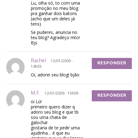
Lu, olha só, to com uma
promoção no meu blog
pra ganhar dois batons
(acho que um deles já
tens)
Se puderes, anuncia no
teu blog? Agradeço mto!
Bjs
Rachel
12/01/2009 -
RESPONDER
14h03
Oi, adorei seu blog! bjão
M.F.
12/01/2009 - 15h09
RESPONDER
oi Lú!
primeiro quero dizer q
adoro seu blog e que tb
sou uma chata de
galocha!
gostaria de te pedir uma
ajudinha… é que eu