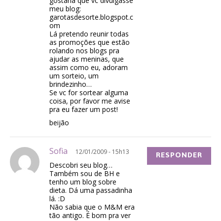
gostaria que vc divulgasse
meu blog:
garotasdesorte.blogspot.c
om
Lá pretendo reunir todas
as promoções que estão
rolando nos blogs pra
ajudar as meninas, que
assim como eu, adoram
um sorteio, um
brindezinho…
Se vc for sortear alguma
coisa, por favor me avise
pra eu fazer um post!
beijão
Sofia
12/01/2009 - 15h13
RESPONDER
Descobri seu blog…
Também sou de BH e
tenho um blog sobre
dieta. Dá uma passadinha
lá. :D
Não sabia que o M&M era
tão antigo. É bom pra ver