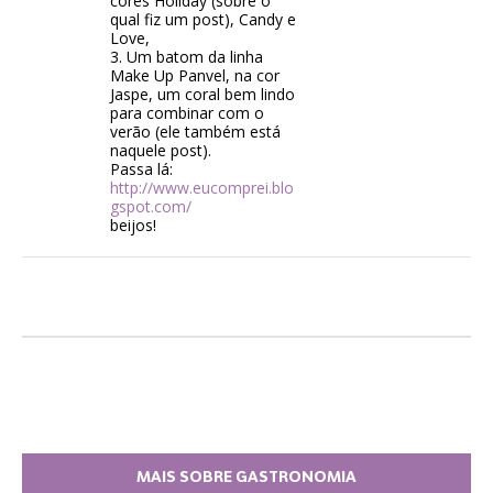
cores Holiday (sobre o
qual fiz um post), Candy e
Love,
3. Um batom da linha
Make Up Panvel, na cor
Jaspe, um coral bem lindo
para combinar com o
verão (ele também está
naquele post).
Passa lá:
http://www.eucomprei.blo
gspot.com/
beijos!
MAIS SOBRE GASTRONOMIA