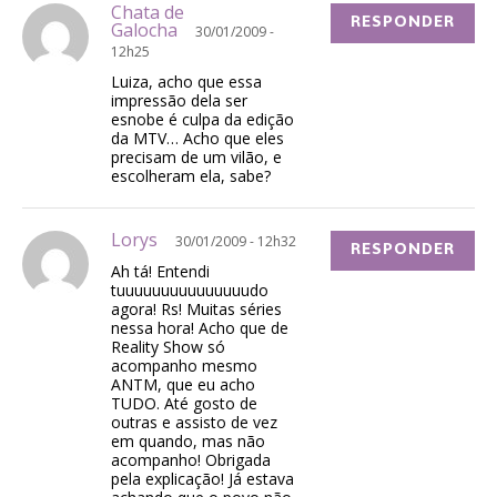
Chata de
RESPONDER
Galocha
30/01/2009 -
12h25
Luiza, acho que essa
impressão dela ser
esnobe é culpa da edição
da MTV… Acho que eles
precisam de um vilão, e
escolheram ela, sabe?
Lorys
30/01/2009 - 12h32
RESPONDER
Ah tá! Entendi
tuuuuuuuuuuuuuuudo
agora! Rs! Muitas séries
nessa hora! Acho que de
Reality Show só
acompanho mesmo
ANTM, que eu acho
TUDO. Até gosto de
outras e assisto de vez
em quando, mas não
acompanho! Obrigada
pela explicação! Já estava