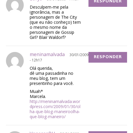
RESPONDER
Desculpem-me pela
ignorância, mas a
personagem de The City
(que eu não conheço) tem
o mesmo nome da
personagem de Gossip
Girl? Blair Waldorf?
meninamalvada
30/01/2009
RESPONDER
- 12h17
Olá querida,
dê uma passadinha no
meu blog, tem um
presentinho para você.
Muah*
Marcela.
http://meninamalvada.wor
dpress.com/2009/01/30/ol
ha-que-blog-maneiroolha-
que-blog-maneiro/