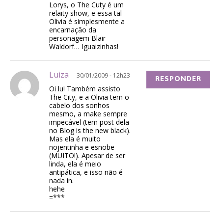
Lorys, o The Cuty é um
relaity show, e essa tal
Olivia é simplesmente a
encarnação da
personagem Blair
Waldorf… Iguaizinhas!
Luiza
30/01/2009 - 12h23
RESPONDER
Oi lu! Também assisto
The City, e a Olivia tem o
cabelo dos sonhos
mesmo, a make sempre
impecável (tem post dela
no Blog is the new black).
Mas ela é muito
nojentinha e esnobe
(MUITO!). Apesar de ser
linda, ela é meio
antipática, e isso não é
nada in.
hehe
=***