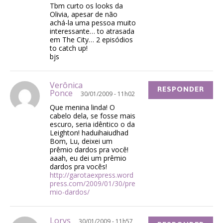
Tbm curto os looks da
Olivia, apesar de não
achá-la uma pessoa muito
interessante… to atrasada
em The City… 2 episódios
to catch up!
bjs
Verônica
RESPONDER
Ponce
30/01/2009 - 11h02
Que menina linda! O
cabelo dela, se fosse mais
escuro, seria idêntico o da
Leighton! haduihaiudhad
Bom, Lu, deixei um
prêmio dardos pra você!
aaah, eu dei um prêmio
dardos pra vocês!
http://garotaexpress.word
press.com/2009/01/30/pre
mio-dardos/
Lorys
30/01/2009 - 11h57