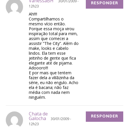
VanessaBH
30/01/2009 -
RESPONDER
12h23
Ah!!!!
Compartilhamos o
mesmo vício então.
Porque essa moça virou
inspiração total para mim,
assim que comecei a
assistir “The City”. Além do
make, looks e cabelo
lindos. Ela tem esse
jeitinho de gente que fica
elegante até de pijama.
Adoooro!!!
E por mais que tentem
fazer dela a vlilãzinha da
série, eu não engulo. Acho
ela é bacana; não faz
média com nada nem
ninguém.
Chata de
RESPONDER
Galocha
30/01/2009 -
12h23