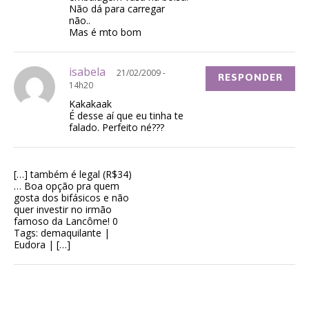
Não dá para carregar
não..
Mas é mto bom
isabela
21/02/2009 -
RESPONDER
14h20
Kakakaak
É desse aí que eu tinha te
falado. Perfeito né???
[…] também é legal (R$34)
… Boa opção pra quem
gosta dos bifásicos e não
quer investir no irmão
famoso da Lancôme! 0
Tags: demaquilante |
Eudora | […]