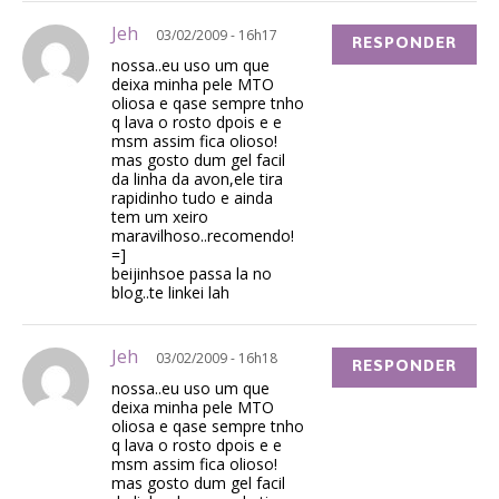
Jeh
03/02/2009 - 16h17
RESPONDER
nossa..eu uso um que
deixa minha pele MTO
oliosa e qase sempre tnho
q lava o rosto dpois e e
msm assim fica olioso!
mas gosto dum gel facil
da linha da avon,ele tira
rapidinho tudo e ainda
tem um xeiro
maravilhoso..recomendo!
=]
beijinhsoe passa la no
blog..te linkei lah
Jeh
03/02/2009 - 16h18
RESPONDER
nossa..eu uso um que
deixa minha pele MTO
oliosa e qase sempre tnho
q lava o rosto dpois e e
msm assim fica olioso!
mas gosto dum gel facil