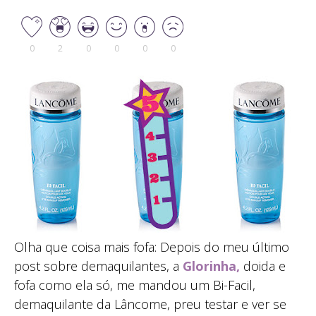
0
2
0
0
0
0
Olha que coisa mais fofa: Depois do meu último
post sobre demaquilantes, a
Glorinha,
doida e
fofa como ela só, me mandou um Bi-Facil,
demaquilante da Lâncome, preu testar e ver se