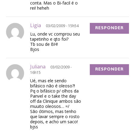
conta. Mas o Bi-facil é o
rei! heheh
Ligia
03/02/2009 - 15h54
RESPONDER
Lu, onde vc comprou seu
tapetinho e qto foi?
Tb sou de BH!
Bjos
Juliana
03/02/2009 -
RESPONDER
16h15
Ué, mas ele sendo
bifásico não é oleoso?!
Pq o bifásico p/ olhos da
Panvel e o take the day
off da Clinique ambos são
muuito oleosos… =/
São ótimos, mas tenho
que lavar sempre o rosto
depois, e acho um saco!
bjss