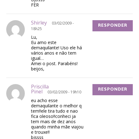
FER
Shirley
03/02/2009 -
RESPONDER
18h25
Lu,
Eu amo este
demaquilante! Uso ele há
vários anos e não tem
igual…
Amei o post. Parabéns!
beijos,
Priscilla
RESPONDER
Pinel
03/02/2009 - 19h10
eu acho esse
demaquilante o melhor q
tem!!ele tira tudo e nao
fica oleoso!!conheci ja
tem mais de dez anos
quando minha mãe viajou
e trouxe!!
bjssss