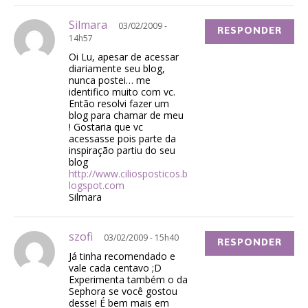
Silmara
03/02/2009 -
RESPONDER
14h57
Oi Lu, apesar de acessar
diariamente seu blog,
nunca postei… me
identifico muito com vc.
Então resolvi fazer um
blog para chamar de meu
! Gostaria que vc
acessasse pois parte da
inspiração partiu do seu
blog
http://www.ciliosposticos.b
logspot.com
Silmara
szofi
03/02/2009 - 15h40
RESPONDER
Já tinha recomendado e
vale cada centavo ;D
Experimenta também o da
Sephora se você gostou
desse! É bem mais em