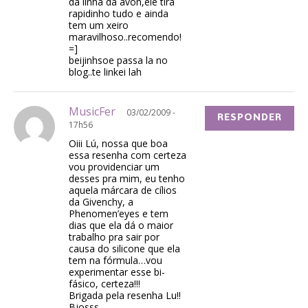
da linha da avon,ele tira
rapidinho tudo e ainda
tem um xeiro
maravilhoso..recomendo!
=]
beijinhsoe passa la no
blog..te linkei lah
MusicFer
03/02/2009 -
RESPONDER
17h56
Oiii Lú, nossa que boa
essa resenha com certeza
vou providenciar um
desses pra mim, eu tenho
aquela márcara de cílios
da Givenchy, a
Phenomen’eyes e tem
dias que ela dá o maior
trabalho pra sair por
causa do silicone que ela
tem na fórmula…vou
experimentar esse bi-
fásico, certeza!!!
Brigada pela resenha Lu!!
Bjosss