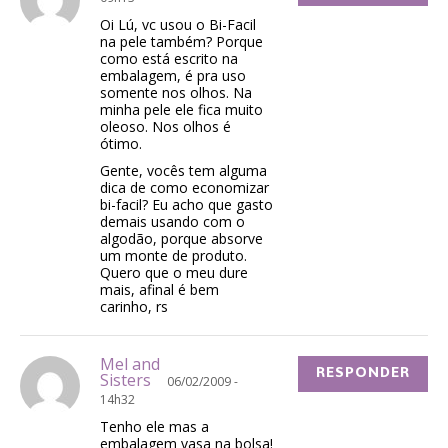
Oi Lú, vc usou o Bi-Facil
na pele também? Porque
como está escrito na
embalagem, é pra uso
somente nos olhos. Na
minha pele ele fica muito
oleoso. Nos olhos é
ótimo.
Gente, vocês tem alguma
dica de como economizar
bi-facil? Eu acho que gasto
demais usando com o
algodão, porque absorve
um monte de produto.
Quero que o meu dure
mais, afinal é bem
carinho, rs
Mel and
RESPONDER
Sisters
06/02/2009 -
14h32
Tenho ele mas a
embalagem vasa na bolsa!