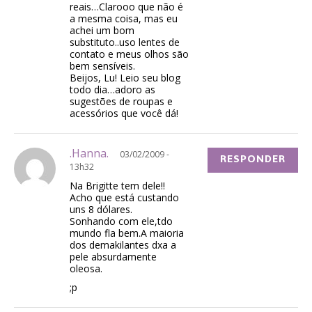
reais…Clarooo que não é
a mesma coisa, mas eu
achei um bom
substituto..uso lentes de
contato e meus olhos são
bem sensíveis.
Beijos, Lu! Leio seu blog
todo dia…adoro as
sugestões de roupas e
acessórios que você dá!
.Hanna.
03/02/2009 -
RESPONDER
13h32
Na Brigitte tem dele!!
Acho que está custando
uns 8 dólares.
Sonhando com ele,tdo
mundo fla bem.A maioria
dos demakilantes dxa a
pele absurdamente
oleosa.
;p