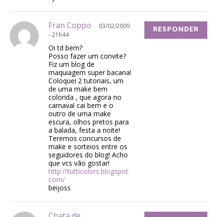
Fran Coppo
03/02/2009
RESPONDER
- 21h44
Oi td bem?
Posso fazer um convite?
Fiz um blog de
maquiagem super bacana!
Coloquei 2 tutoriais, um
de uma make bem
colorida , que agora no
carnaval cai bem e o
outro de uma make
escura, olhos pretos para
a balada, festa a noite!
Teremos concursos de
make e sorteios entre os
seguidores do blog! Acho
que vcs vão gostar!
http://tutticolors.blogspot.
com/
beijoss
Chata de