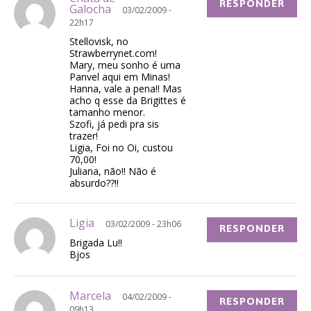
RESPONDER
Galocha
03/02/2009 -
22h17
Stellovisk, no
Strawberrynet.com!
Mary, meu sonho é uma
Panvel aqui em Minas!
Hanna, vale a pena!! Mas
acho q esse da Brigittes é
tamanho menor.
Szofi, já pedi pra sis
trazer!
Ligia, Foi no Oi, custou
70,00!
Juliana, não!! Não é
absurdo??!!
Ligia
03/02/2009 - 23h06
RESPONDER
Brigada Lu!!
Bjos
Marcela
04/02/2009 -
RESPONDER
09h13