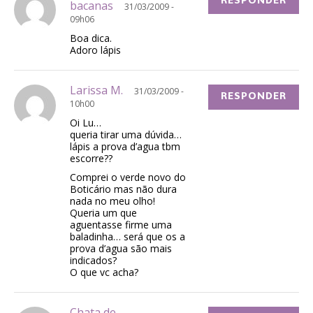
RESPONDER
bacanas
31/03/2009 -
09h06
Boa dica.
Adoro lápis
Larissa M.
31/03/2009 -
RESPONDER
10h00
Oi Lu…
queria tirar uma dúvida…
lápis a prova d’agua tbm
escorre??
Comprei o verde novo do
Boticário mas não dura
nada no meu olho!
Queria um que
aguentasse firme uma
baladinha… será que os a
prova d’agua são mais
indicados?
O que vc acha?
Chata de