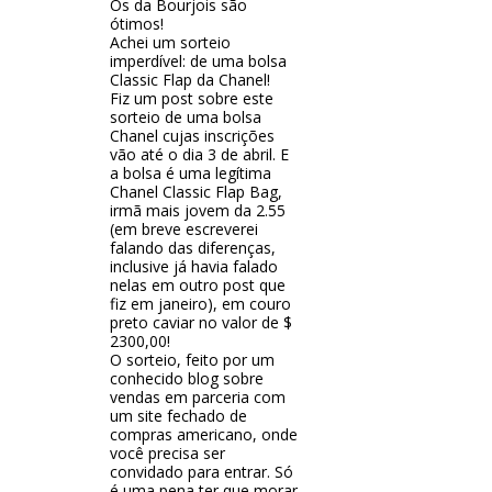
Os da Bourjois são
ótimos!
Achei um sorteio
imperdível: de uma bolsa
Classic Flap da Chanel!
Fiz um post sobre este
sorteio de uma bolsa
Chanel cujas inscrições
vão até o dia 3 de abril. E
a bolsa é uma legítima
Chanel Classic Flap Bag,
irmã mais jovem da 2.55
(em breve escreverei
falando das diferenças,
inclusive já havia falado
nelas em outro post que
fiz em janeiro), em couro
preto caviar no valor de $
2300,00!
O sorteio, feito por um
conhecido blog sobre
vendas em parceria com
um site fechado de
compras americano, onde
você precisa ser
convidado para entrar. Só
é uma pena ter que morar