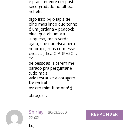
é praticamente um pastel
seco grudado no olho…
hehehe
digo isso pq o lápis de
olho mais lindo que tenho
é um jordana – peacock
blue, que eh um azul
turquesa, meio verde
agua, que nao risca nem
no braço, mas com esse
cheat ai, fica O ARRASO…
^^
de pessoas ja terem me
parado pra perguntar e
tudo mais…
vale testar se a coragem
for muita!
ps: em mim funciona! ;)
abraços…
Shirley
30/03/2009 -
RESPONDER
22h02
Lú,