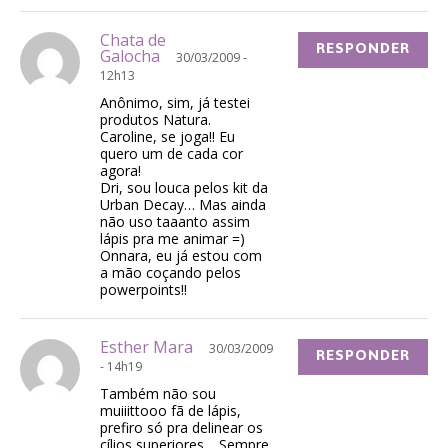
Chata de
RESPONDER
Galocha
30/03/2009 -
12h13
Anônimo, sim, já testei
produtos Natura.
Caroline, se joga!! Eu
quero um de cada cor
agora!
Dri, sou louca pelos kit da
Urban Decay… Mas ainda
não uso taaanto assim
lápis pra me animar =)
Onnara, eu já estou com
a mão coçando pelos
powerpoints!!
Esther Mara
30/03/2009
RESPONDER
- 14h19
Também não sou
muiiittooo fã de lápis,
prefiro só pra delinear os
cílios superiores… Sempre