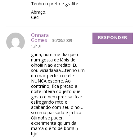
Tenho o preto e grafite.
Abraço,
Ceci
Onnara
RESPONDER
Gomes
30/03/2009 -
12h01
guria, num me diz que c
num gosta de lápis de
olho!!! Nao acredito! Eu
sou viciadaaaa….tenho um
da mac perfeito e ele
NUNCA escorre. Ao
contrário, fica pretão a
noite inteira do jeito que
gosto e nem precisa ifcar
esfregando mto e
acabando com seu olho…
so uma passada e ja fica
ótimo! se puder,
experimenta qq um da
marca q é td de bom! :)
bjo!