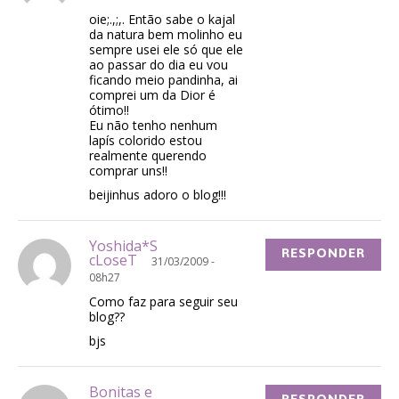
oie;.,;,. Então sabe o kajal
da natura bem molinho eu
sempre usei ele só que ele
ao passar do dia eu vou
ficando meio pandinha, ai
comprei um da Dior é
ótimo!!
Eu não tenho nenhum
lapís colorido estou
realmente querendo
comprar uns!!
beijinhus adoro o blog!!!
Yoshida*S
RESPONDER
cLoseT
31/03/2009 -
08h27
Como faz para seguir seu
blog??
bjs
Bonitas e