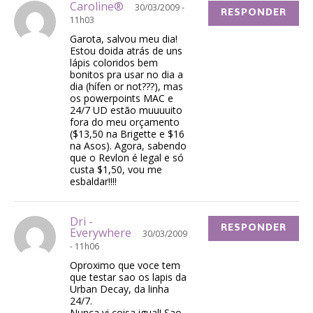
Caroline®
30/03/2009 -
RESPONDER
11h03
Garota, salvou meu dia!
Estou doida atrás de uns
lápis coloridos bem
bonitos pra usar no dia a
dia (hífen or not???), mas
os powerpoints MAC e
24/7 UD estão muuuuito
fora do meu orçamento
($13,50 na Brigette e $16
na Asos). Agora, sabendo
que o Revlon é legal e só
custa $1,50, vou me
esbaldar!!!!
Dri -
RESPONDER
Everywhere
30/03/2009
- 11h06
Oproximo que voce tem
que testar sao os lapis da
Urban Decay, da linha
24/7.
Nunca vi coisa igual! Sao