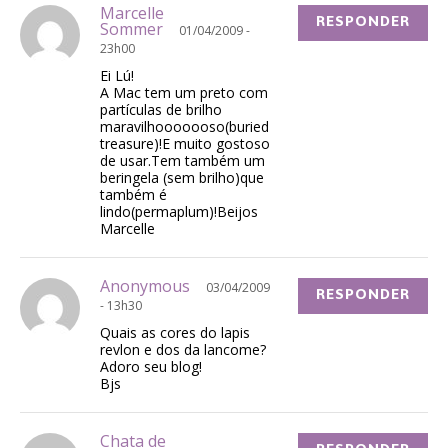
Marcelle
RESPONDER
Sommer
01/04/2009 -
23h00
Ei Lú!
A Mac tem um preto com
partículas de brilho
maravilhooooooso(buried
treasure)!E muito gostoso
de usar.Tem também um
beringela (sem brilho)que
também é
lindo(permaplum)!Beijos
Marcelle
Anonymous
03/04/2009
RESPONDER
- 13h30
Quais as cores do lapis
revlon e dos da lancome?
Adoro seu blog!
Bjs
Chata de