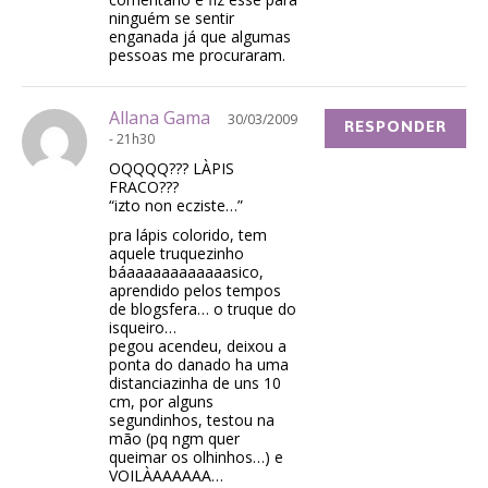
ninguém se sentir
enganada já que algumas
pessoas me procuraram.
Allana Gama
30/03/2009
RESPONDER
- 21h30
OQQQQ??? LÀPIS
FRACO???
“izto non ecziste…”
pra lápis colorido, tem
aquele truquezinho
báaaaaaaaaaaaasico,
aprendido pelos tempos
de blogsfera… o truque do
isqueiro…
pegou acendeu, deixou a
ponta do danado ha uma
distanciazinha de uns 10
cm, por alguns
segundinhos, testou na
mão (pq ngm quer
queimar os olhinhos…) e
VOILÀAAAAAA…