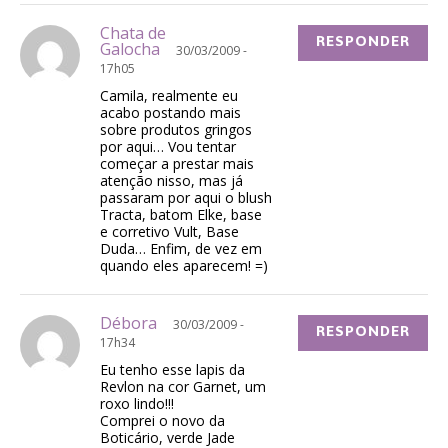
Chata de
RESPONDER
Galocha
30/03/2009 -
17h05
Camila, realmente eu
acabo postando mais
sobre produtos gringos
por aqui… Vou tentar
começar a prestar mais
atenção nisso, mas já
passaram por aqui o blush
Tracta, batom Elke, base
e corretivo Vult, Base
Duda… Enfim, de vez em
quando eles aparecem! =)
Débora
30/03/2009 -
RESPONDER
17h34
Eu tenho esse lapis da
Revlon na cor Garnet, um
roxo lindo!!!
Comprei o novo da
Boticário, verde Jade