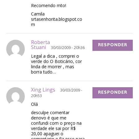
Recomendo mto!
Camila
srtasenhorita.blogspot.co
m
Roberta
RESPONDER
Stuani
30/03/2009 - 20h36
Legal a dica , comprei o
verde do O Boticário, cor
linda de morrer , mas
borra tudo…
Xing Lings
30/03/2009 -
RESPONDER
20h53
Olá
desculpe comentar
denovo é que me
confundi com o preço na
verdade ele sai por R$
20,00 apaguei o
comentario e fiz esse para