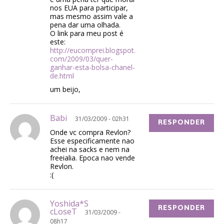
nos EUA para participar,
mas mesmo assim vale a
pena dar uma olhada.
O link para meu post é
este:
http://eucomprei.blogspot.
com/2009/03/quer-
ganhar-esta-bolsa-chanel-
de.html
um beijo,
Babi
31/03/2009 - 02h31
RESPONDER
Onde vc compra Revlon?
Esse especificamente nao
achei na sacks e nem na
freeialia. Epoca nao vende
Revlon.
:(
Yoshida*S
RESPONDER
cLoseT
31/03/2009 -
08h17