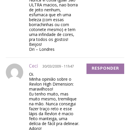
ULTRA macios, nao borra
de jeito nenhum,
esfumaca que eh uma
beleza (com essas
borrachinhas ou com
cotonete mesmo) e tem
uma infindade de cores,
pra todos os gostos!
Beijos!
Dri – Londres
Cecí
30/03/2009 - 11h47
RESPONDER
Oi.
Minha opinião sobre o
Revlon High Dimension:
maravilhoso!
Eu tenho muito, mas
muito mesmo, tremilique
na mão. Nunca consegui
fazer traço reto e esse
lápis da Revlon é macio
feito manteiga, uma
delícia de fácil pra delinear.
Adoro!