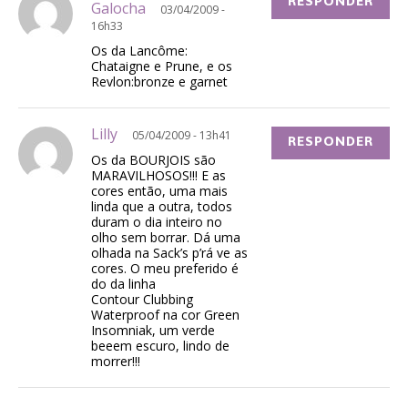
RESPONDER
Galocha
03/04/2009 -
16h33
Os da Lancôme:
Chataigne e Prune, e os
Revlon:bronze e garnet
Lilly
05/04/2009 - 13h41
RESPONDER
Os da BOURJOIS são
MARAVILHOSOS!!! E as
cores então, uma mais
linda que a outra, todos
duram o dia inteiro no
olho sem borrar. Dá uma
olhada na Sack’s p’rá ve as
cores. O meu preferido é
do da linha
Contour Clubbing
Waterproof na cor Green
Insomniak, um verde
beeem escuro, lindo de
morrer!!!