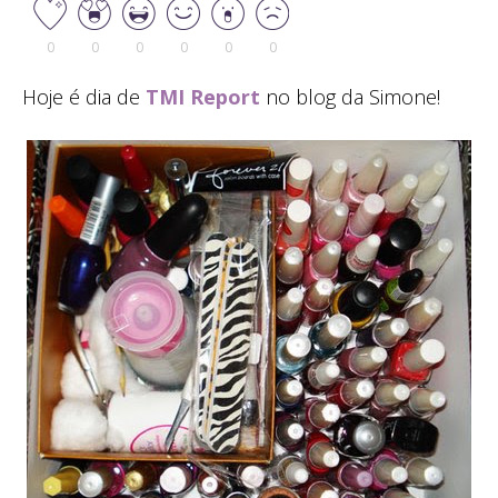
0
0
0
0
0
0
Hoje é dia de
TMI Report
no blog da Simone!