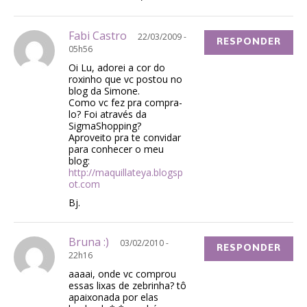
Fabi Castro
22/03/2009 -
RESPONDER
05h56
Oi Lu, adorei a cor do
roxinho que vc postou no
blog da Simone.
Como vc fez pra compra-
lo? Foi através da
SigmaShopping?
Aproveito pra te convidar
para conhecer o meu
blog:
http://maquillateya.blogsp
ot.com
Bj.
Bruna :)
03/02/2010 -
RESPONDER
22h16
aaaai, onde vc comprou
essas lixas de zebrinha? tô
apaixonada por elas