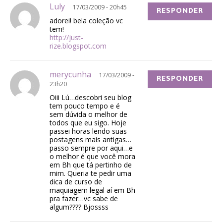
Luly
17/03/2009 - 20h45
RESPONDER
adorei! bela coleção vc
tem!
http://just-
rize.blogspot.com
merycunha
17/03/2009 -
RESPONDER
23h20
Oiii Lú…descobri seu blog
tem pouco tempo e é
sem dúvida o melhor de
todos que eu sigo. Hoje
passei horas lendo suas
postagens mais antigas…
passo sempre por aqui…e
o melhor é que você mora
em Bh que tá pertinho de
mim. Queria te pedir uma
dica de curso de
maquiagem legal aí em Bh
pra fazer…vc sabe de
algum???? Bjossss