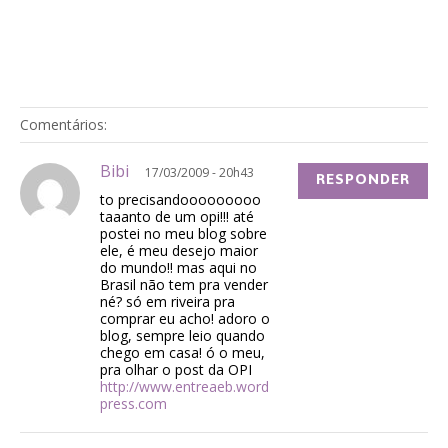
Comentários:
Bibi
17/03/2009 - 20h43
RESPONDER
to precisandooooooooo
taaanto de um opi!!! até
postei no meu blog sobre
ele, é meu desejo maior
do mundo!! mas aqui no
Brasil não tem pra vender
né? só em riveira pra
comprar eu acho! adoro o
blog, sempre leio quando
chego em casa! ó o meu,
pra olhar o post da OPI
http://www.entreaeb.word
press.com