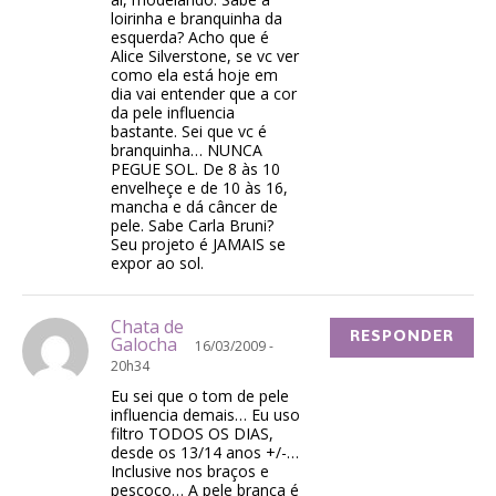
loirinha e branquinha da
esquerda? Acho que é
Alice Silverstone, se vc ver
como ela está hoje em
dia vai entender que a cor
da pele influencia
bastante. Sei que vc é
branquinha… NUNCA
PEGUE SOL. De 8 às 10
envelheçe e de 10 às 16,
mancha e dá câncer de
pele. Sabe Carla Bruni?
Seu projeto é JAMAIS se
expor ao sol.
Chata de
RESPONDER
Galocha
16/03/2009 -
20h34
Eu sei que o tom de pele
influencia demais… Eu uso
filtro TODOS OS DIAS,
desde os 13/14 anos +/-…
Inclusive nos braços e
pescoço… A pele branca é