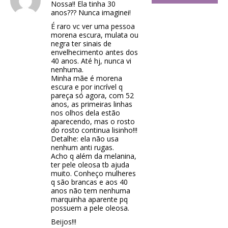
Nossa!! Ela tinha 30
anos??? Nunca imaginei!
É raro vc ver uma pessoa
morena escura, mulata ou
negra ter sinais de
envelhecimento antes dos
40 anos. Até hj, nunca vi
nenhuma.
Minha mãe é morena
escura e por incrível q
pareça só agora, com 52
anos, as primeiras linhas
nos olhos dela estão
aparecendo, mas o rosto
do rosto continua lisinho!!!
Detalhe: ela não usa
nenhum anti rugas.
Acho q além da melanina,
ter pele oleosa tb ajuda
muito. Conheço mulheres
q são brancas e aos 40
anos não tem nenhuma
marquinha aparente pq
possuem a pele oleosa.
Beijos!!!