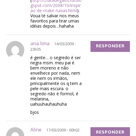
(
http://chatadegalocha.blo
gspot.com/2008/10/inspir
ao-de-make-ruivas.html
).
Voua té salvar nos meus
favoritos para tirar umas
idéias depois…hahaha
ana lima
16/03/2009 -
RESPONDER
23h35
é gente… o segredo é ser
negra msm. meu pai é
bem moreno e não
envelhece por nada, nem
ele nem os irmãos,
principalmente os q tem a
pele mais escura. o
segredo não é formol, é
melanina,
uahuuhauhauhuha
bjos
Aline
17/03/2009 - 00h02
RESPONDER