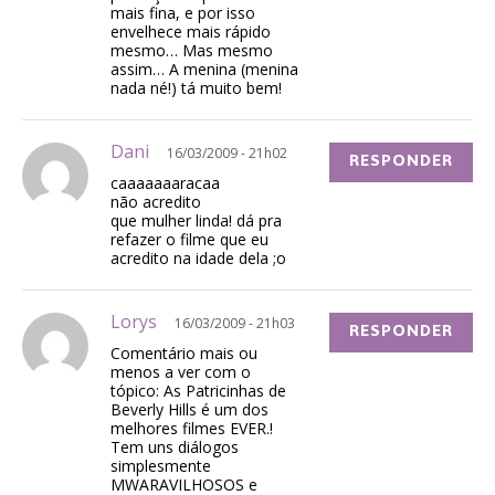
mais fina, e por isso
envelhece mais rápido
mesmo… Mas mesmo
assim… A menina (menina
nada né!) tá muito bem!
Dani
16/03/2009 - 21h02
RESPONDER
caaaaaaaracaa
não acredito
que mulher linda! dá pra
refazer o filme que eu
acredito na idade dela ;o
Lorys
16/03/2009 - 21h03
RESPONDER
Comentário mais ou
menos a ver com o
tópico: As Patricinhas de
Beverly Hills é um dos
melhores filmes EVER.!
Tem uns diálogos
simplesmente
MWARAVILHOSOS e