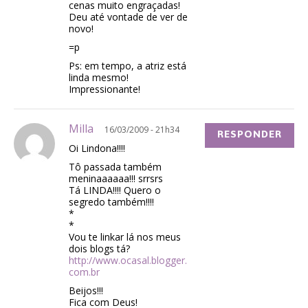
cenas muito engraçadas!
Deu até vontade de ver de
novo!
=p
Ps: em tempo, a atriz está
linda mesmo!
Impressionante!
Milla
16/03/2009 - 21h34
RESPONDER
Oi Lindona!!!!
Tô passada também
meninaaaaaa!!! srrsrs
Tá LINDA!!!! Quero o
segredo também!!!!
*
*
Vou te linkar lá nos meus
dois blogs tá?
http://www.ocasal.blogger.
com.br
Beijos!!!
Fica com Deus!