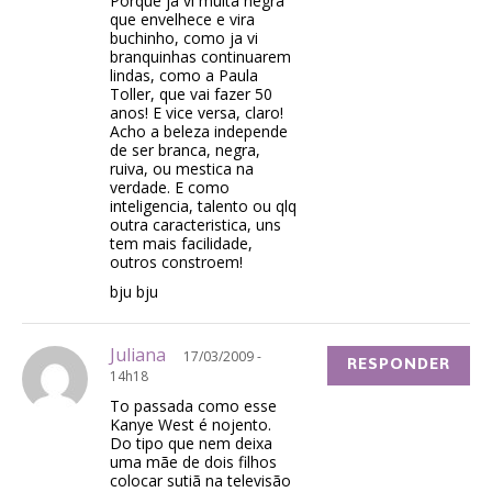
Porque ja vi muita negra
que envelhece e vira
buchinho, como ja vi
branquinhas continuarem
lindas, como a Paula
Toller, que vai fazer 50
anos! E vice versa, claro!
Acho a beleza independe
de ser branca, negra,
ruiva, ou mestica na
verdade. E como
inteligencia, talento ou qlq
outra caracteristica, uns
tem mais facilidade,
outros constroem!
bju bju
Juliana
17/03/2009 -
RESPONDER
14h18
To passada como esse
Kanye West é nojento.
Do tipo que nem deixa
uma mãe de dois filhos
colocar sutiã na televisão