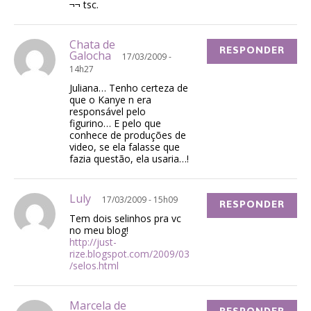
¬¬ tsc.
Chata de
RESPONDER
Galocha
17/03/2009 -
14h27
Juliana… Tenho certeza de
que o Kanye n era
responsável pelo
figurino… E pelo que
conhece de produções de
video, se ela falasse que
fazia questão, ela usaria…!
Luly
17/03/2009 - 15h09
RESPONDER
Tem dois selinhos pra vc
no meu blog!
http://just-
rize.blogspot.com/2009/03
/selos.html
Marcela de