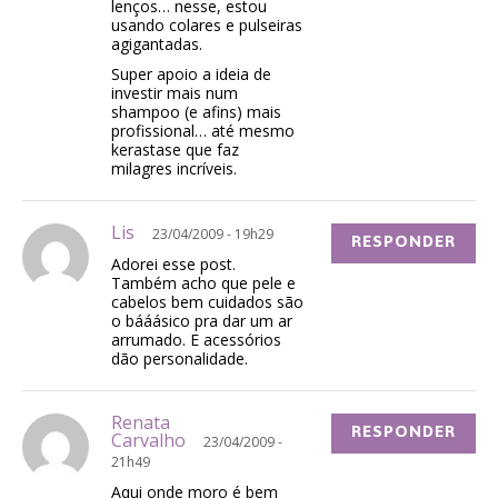
lenços… nesse, estou
usando colares e pulseiras
agigantadas.
Super apoio a ideia de
investir mais num
shampoo (e afins) mais
profissional… até mesmo
kerastase que faz
milagres incríveis.
Lis
23/04/2009 - 19h29
RESPONDER
Adorei esse post.
Também acho que pele e
cabelos bem cuidados são
o bááásico pra dar um ar
arrumado. E acessórios
dão personalidade.
Renata
RESPONDER
Carvalho
23/04/2009 -
21h49
Aqui onde moro é bem