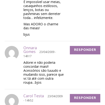
É impossível usar meias,
casaquinhos estilosos,
lenços, botas ou
pashminas sem derreter
toda… infelizmente.
Mas ADORO o charme
das meias!
bjus
Onnara
RESPONDER
Gomes
23/04/2009 -
14h17
Adorei e não poderia
concordar mais!!
Acessórios são tuuudo e
mudando isso, parece que
vc tá até com outra
roupa…bjos
Carol Testa
23/04/2009
RESPONDER
- 14h52