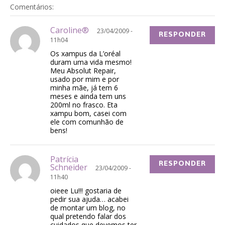
Comentários:
Caroline®
23/04/2009 -
RESPONDER
11h04
Os xampus da L’oréal
duram uma vida mesmo!
Meu Absolut Repair,
usado por mim e por
minha mãe, já tem 6
meses e ainda tem uns
200ml no frasco. Eta
xampu bom, casei com
ele com comunhão de
bens!
Patrícia
RESPONDER
Schneider
23/04/2009 -
11h40
oieee Lu!!! gostaria de
pedir sua ajuda… acabei
de montar um blog, no
qual pretendo falar dos
cuidados que devemos ter