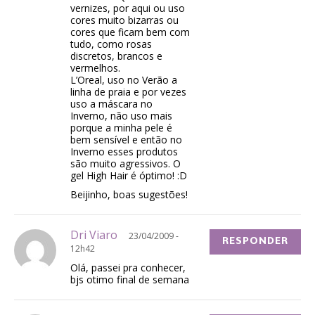
vernizes, por aqui ou uso
cores muito bizarras ou
cores que ficam bem com
tudo, como rosas
discretos, brancos e
vermelhos.
L’Oreal, uso no Verão a
linha de praia e por vezes
uso a máscara no
Inverno, não uso mais
porque a minha pele é
bem sensível e então no
Inverno esses produtos
são muito agressivos. O
gel High Hair é óptimo! :D
Beijinho, boas sugestões!
Dri Viaro
23/04/2009 -
RESPONDER
12h42
Olá, passei pra conhecer,
bjs otimo final de semana