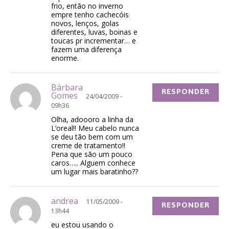
frio, então no inverno
empre tenho cachecóis
novos, lenços, golas
diferentes, luvas, boinas e
toucas pr incrementar… e
fazem uma diferença
enorme.
Bárbara
RESPONDER
Gomes
24/04/2009 -
09h36
Olha, adoooro a linha da
L’oreal!! Meu cabelo nunca
se deu tão bem com um
creme de tratamento!!
Pena que são um pouco
caros….. Alguem conhece
um lugar mais baratinho??
andrea
11/05/2009 -
RESPONDER
13h44
eu estou usando o