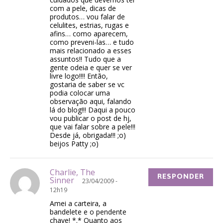
com a pele, dicas de
produtos… vou falar de
celulites, estrias, rugas e
afins… como aparecem,
como preveni-las… e tudo
mais relacionado a esses
assuntos!! Tudo que a
gente odeia e quer se ver
livre logo!!!! Então,
gostaria de saber se vc
podia colocar uma
observação aqui, falando
lá do blog!!! Daqui a pouco
vou publicar o post de hj,
que vai falar sobre a pele!!!
Desde já, obrigada!!! ;o)
beijos Patty ;o)
Charlie, The
RESPONDER
Sinner
23/04/2009 -
12h19
Amei a carteira, a
bandelete e o pendente
chave! *.* Quanto aos