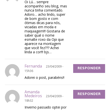
Oi Lú… sempre
acompanho seu blog, mas
nunca tinha comentado.
Adoro… acho lindo, super
de bom gosto e com
ótimas dicas para nós,
viciadas em moda e
maquiagem!!! Gostaria de
saber qual o nome
esmalte roxo da Opi que
aparece na montagem
que você fez??? Achei
linda a cor!!! bjs…
Fernanda
23/04/2009 -
RESPONDER
15h36
Adorei o post, parabéns!!
Amanda
RESPONDER
Medeiros
23/04/2009 -
18h32
Inverno passado optei por