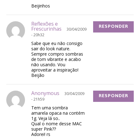
Beijinhos
Reflexões e
RESPONDER
Frescurinhas
30/04/2009
- 20h32
Sabe que eu não consigo
sair do look nature.
Sempre compro sombras
de tom vibrante e acabo
não usando. Vou
aproveitar a inspiração!
Beijão
Anonymous
30/04/2009
RESPONDER
- 21h59
Tem uma sombra
amarela opaca na contém
1g. Veja lá so..
Qual o nome desse MAC
super Pink??
Adorei! rs