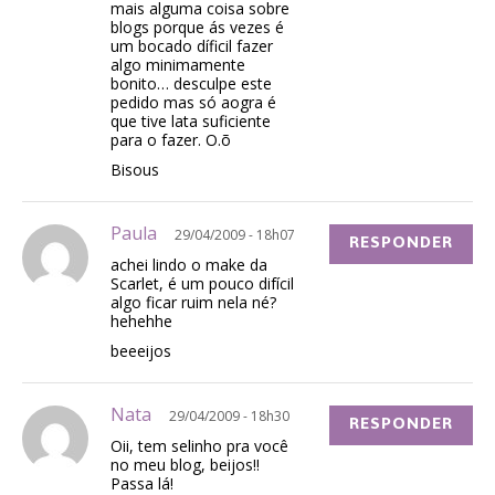
mais alguma coisa sobre
blogs porque ás vezes é
um bocado díficil fazer
algo minimamente
bonito… desculpe este
pedido mas só aogra é
que tive lata suficiente
para o fazer. O.õ
Bisous
Paula
29/04/2009 - 18h07
RESPONDER
achei lindo o make da
Scarlet, é um pouco difícil
algo ficar ruim nela né?
hehehhe
beeeijos
Nata
29/04/2009 - 18h30
RESPONDER
Oii, tem selinho pra você
no meu blog, beijos!!
Passa lá!