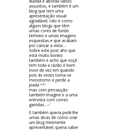
dúvida e aborda vários
assuntos, e também é um
blog que tem uma
apresentação visual
agradável, não é como
alguns blogs que têm
umas cores de fundo
terríveis e umas imagens
esquesitas e que acabam
por cansar a vista….
Sobre este post aho que
está muito bonito
também e acho que voçê
tem toda a razão é bom
inovr de vez em quando
pois ás vezes torna-se
monotomo e perde a
piada ^^’
mas com percaução
também imagine ir a uma
entrvista com corres
garridas…–‘
E também queria pedir.lhe
umas dicas de como criar
um blog minimente
apresentável; queria saber