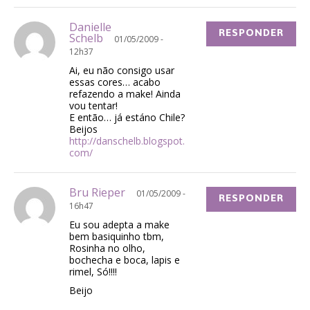
Danielle
RESPONDER
Schelb
01/05/2009 -
12h37
Ai, eu não consigo usar
essas cores… acabo
refazendo a make! Ainda
vou tentar!
E então… já estáno Chile?
Beijos
http://danschelb.blogspot.
com/
Bru Rieper
01/05/2009 -
RESPONDER
16h47
Eu sou adepta a make
bem basiquinho tbm,
Rosinha no olho,
bochecha e boca, lapis e
rimel, Só!!!!
Beijo