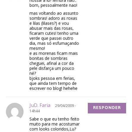
nossa! a lu? lembra nao..
bom, pessoalmente nao!
mas voltando ao assunto
sombras! adoro as roxas
e lilas (lilases?) e vou
abusar mais das rosas,
ficaram cutes! tenho uma
verde que passei outro
dia, mas só esfumaçando
mesmo!
e as morenas ficam mais
bonitas de sombras
cheguei, afinal a cor da
pele disfarça um pouco
né?
bjoks pessoa em ferias,
que ainda tem tempo de
escrever no blog! hehehe
JuD. Faria
29/04/2009 -
RESPONDER
14h44
Sabe o que eu tenho feito
muito para me acostumar
com looks coloridos,Lu?