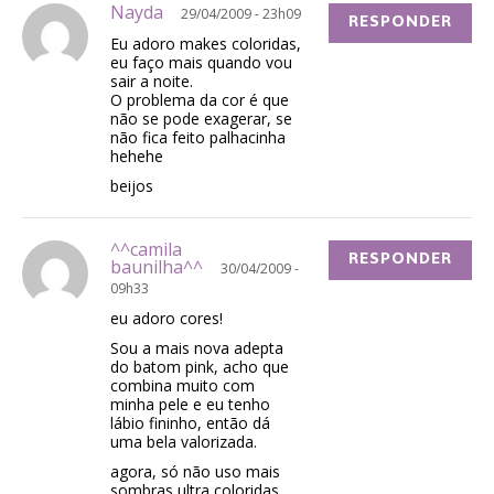
Nayda
29/04/2009 - 23h09
RESPONDER
Eu adoro makes coloridas,
eu faço mais quando vou
sair a noite.
O problema da cor é que
não se pode exagerar, se
não fica feito palhacinha
hehehe
beijos
^^camila
RESPONDER
baunilha^^
30/04/2009 -
09h33
eu adoro cores!
Sou a mais nova adepta
do batom pink, acho que
combina muito com
minha pele e eu tenho
lábio fininho, então dá
uma bela valorizada.
agora, só não uso mais
sombras ultra coloridas