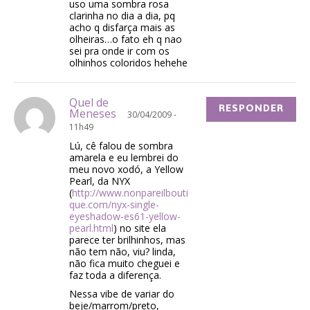
uso uma sombra rosa
clarinha no dia a dia, pq
acho q disfarça mais as
olheiras…o fato eh q nao
sei pra onde ir com os
olhinhos coloridos hehehe
Quel de
RESPONDER
Meneses
30/04/2009 -
11h49
Lú, cê falou de sombra
amarela e eu lembrei do
meu novo xodó, a Yellow
Pearl, da NYX
(
http://www.nonpareilbouti
que.com/nyx-single-
eyeshadow-es61-yellow-
pearl.html
) no site ela
parece ter brilhinhos, mas
não tem não, viu? linda,
não fica muito cheguei e
faz toda a diferença.
Nessa vibe de variar do
beje/marrom/preto,