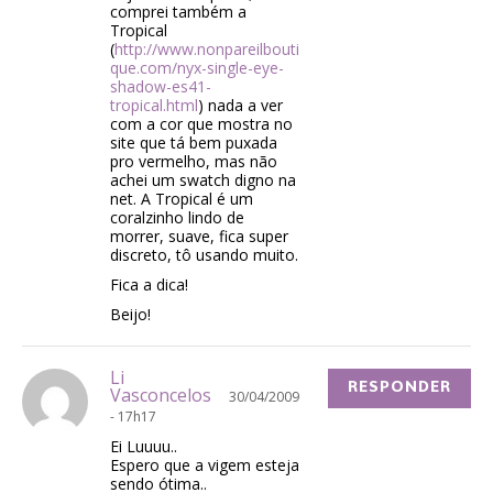
comprei também a
Tropical
(
http://www.nonpareilbouti
que.com/nyx-single-eye-
shadow-es41-
tropical.html
) nada a ver
com a cor que mostra no
site que tá bem puxada
pro vermelho, mas não
achei um swatch digno na
net. A Tropical é um
coralzinho lindo de
morrer, suave, fica super
discreto, tô usando muito.
Fica a dica!
Beijo!
Li
RESPONDER
Vasconcelos
30/04/2009
- 17h17
Ei Luuuu..
Espero que a vigem esteja
sendo ótima..