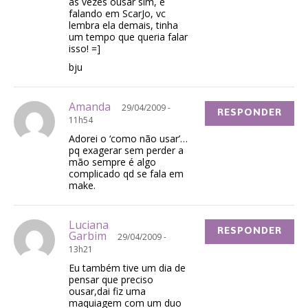
as vezes ousar sim, e
falando em ScarJo, vc
lembra ela demais, tinha
um tempo que queria falar
isso! =]
bju
Amanda
29/04/2009 -
RESPONDER
11h54
Adorei o ‘como não usar’…
pq exagerar sem perder a
mão sempre é algo
complicado qd se fala em
make.
Luciana
RESPONDER
Garbim
29/04/2009 -
13h21
Eu também tive um dia de
pensar que preciso
ousar,dai fiz uma
maquiagem com um duo