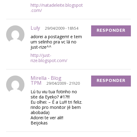
http://natadeleite.blogspot
.com/
Luly
29/04/2009 - 18h54
RESPONDER
adorei a postagem! e tem
um selinho pra vc lá no
just-rize^^
http://just-
rize.blogspot.com/
Mirella - Blog
RESPONDER
TPM
29/04/2009 - 21h20
Lú tu viu tua fotinho no
site da Eyeko? #1?!!!
Eu olhei: – É a Lu!!! tri feliz.
rindo pro monitor (é bem
abobada)
Adorei te ver ali!!
Beijokas