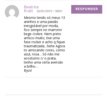
Beatrice
RESPONDER
Kratt
02/01/2010 - 18h51
Mesmo tendo só meus 13
aninhos e uma paixão
inesgotável por moda,
fico sempre no marrom/
bege /cobre. Nem preto
arrisco muito, tive uma
fase rocker e acho q fiquei
traumatizada…hehe Agora
to arriscando cores, como
azul, rosa… Só não me
acostumo c/ o prata,
tenho uma certa aversão
a brilho…
Bjos!