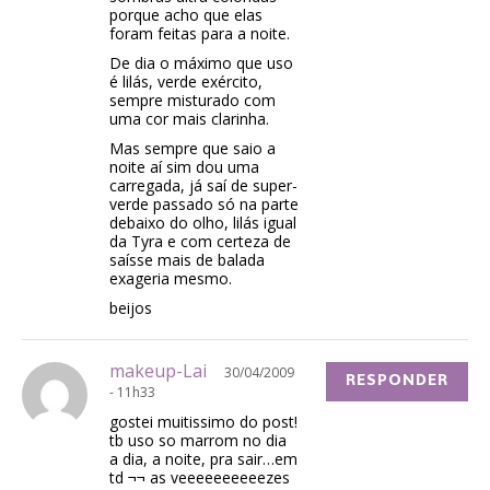
porque acho que elas
foram feitas para a noite.
De dia o máximo que uso
é lilás, verde exército,
sempre misturado com
uma cor mais clarinha.
Mas sempre que saio a
noite aí sim dou uma
carregada, já saí de super-
verde passado só na parte
debaixo do olho, lilás igual
da Tyra e com certeza de
saísse mais de balada
exageria mesmo.
beijos
makeup-Lai
30/04/2009
RESPONDER
- 11h33
gostei muitissimo do post!
tb uso so marrom no dia
a dia, a noite, pra sair…em
td ¬¬ as veeeeeeeeeezes