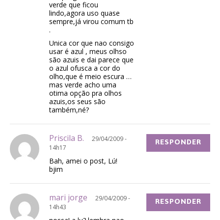
verde que ficou
lindo,agora uso quase
sempre,já virou comum tb
.
Unica cor que nao consigo
usar é azul , meus olhso
são azuis e dai parece que
o azul ofusca a cor do
olho,que é meio escura …
mas verde acho uma
otima opção pra olhos
azuis,os seus são
também,né?
Priscila B.
29/04/2009 -
RESPONDER
14h17
Bah, amei o post, Lú!
bjim
mari jorge
29/04/2009 -
RESPONDER
14h43