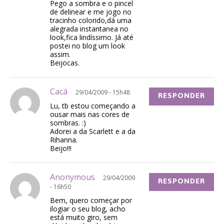
Pego a sombra e o pincel
de delinear e me jogo no
tracinho colorido,dá uma
alegrada instantanea no
look,fica lindíssimo. Já até
postei no blog um look
assim.
Beijocas.
Cacá
29/04/2009 - 15h48
RESPONDER
Lu, tb estou começando a
ousar mais nas cores de
sombras. :)
Adorei a da Scarlett e a da
Rihanna.
Beijo!!!
Anonymous
29/04/2009
RESPONDER
- 16h50
Bem, quero começar por
ilogiar o seu blog, acho
está muito giro, sem