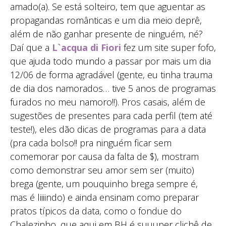
amado(a). Se está solteiro, tem que aguentar as
propagandas românticas e um dia meio deprê,
além de não ganhar presente de ninguém, né?
Daí que a
L`acqua di Fiori
fez um site super fofo,
que ajuda todo mundo a passar por mais um dia
12/06 de forma agradável (gente, eu tinha trauma
de dia dos namorados… tive 5 anos de programas
furados no meu namoro!!). Pros casais, além de
sugestões de presentes para cada perfil (tem até
teste!), eles dão dicas de programas para a data
(pra cada bolso!! pra ninguém ficar sem
comemorar por causa da falta de $), mostram
como demonstrar seu amor sem ser (muito)
brega (gente, um pouquinho brega sempre é,
mas é liiiindo) e ainda ensinam como preparar
pratos típicos da data, como o fondue do
Chalezinho, que aqui em BH é suuuper clichê de