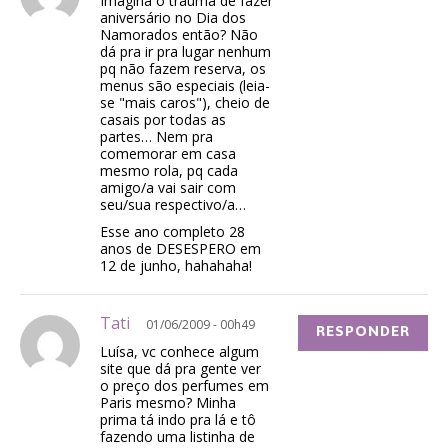
Imagina o trauma de fazer
aniversário no Dia dos
Namorados então? Não
dá pra ir pra lugar nenhum
pq não fazem reserva, os
menus são especiais (leia-
se "mais caros"), cheio de
casais por todas as
partes… Nem pra
comemorar em casa
mesmo rola, pq cada
amigo/a vai sair com
seu/sua respectivo/a…
Esse ano completo 28
anos de DESESPERO em
12 de junho, hahahaha!
Tati
01/06/2009 - 00h49
RESPONDER
Luísa, vc conhece algum
site que dá pra gente ver
o preço dos perfumes em
Paris mesmo? Minha
prima tá indo pra lá e tô
fazendo uma listinha de