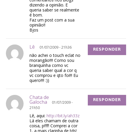
dizendo a opinião. E
queria saber se realmente
é bom.
Faz um post com a sua
opinião!!
Bjos
Lê
01/07/2009 - 21h36
RESPONDER
não achei o touch eclat no
morangão!!!! Como sou
branquinha como vc
queria saber qual a cor q
vc comprou e qto foi!!! Eu
quero!!!! :))
Chata de
RESPONDER
Galocha
01/07/2009 -
21h50
Lê, aqui:
http://bit.ly/ah33z
Lá eles chamam de outra
coisa, pfff! Comprei a cor
1, a mais clarinha de tds!