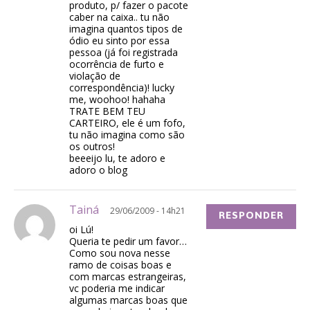
produto, p/ fazer o pacote
caber na caixa.. tu não
imagina quantos tipos de
ódio eu sinto por essa
pessoa (já foi registrada
ocorrência de furto e
violação de
correspondência)! lucky
me, woohoo! hahaha
TRATE BEM TEU
CARTEIRO, ele é um fofo,
tu não imagina como são
os outros!
beeeijo lu, te adoro e
adoro o blog
Tainá
29/06/2009 - 14h21
RESPONDER
oi Lú!
Queria te pedir um favor…
Como sou nova nesse
ramo de coisas boas e
com marcas estrangeiras,
vc poderia me indicar
algumas marcas boas que