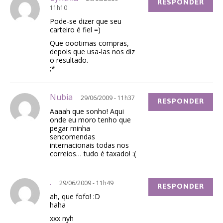
RESPONDER
11h10
Pode-se dizer que seu
carteiro é fiel =)
Que oootimas compras,
depois que usa-las nos diz
o resultado.
;*
Nubia
29/06/2009 - 11h37
RESPONDER
Aaaah que sonho! Aqui
onde eu moro tenho que
pegar minha
sencomendas
internacionais todas nos
correios… tudo é taxado! :(
.
29/06/2009 - 11h49
RESPONDER
ah, que fofo! :D
haha
xxx nyh