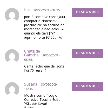
bia
30/06/2009 - 08h25
RESPONDER
pois é como vc conseguiu
comprar o ciment???
procuro ele há séculos no
morangão e não acho.. =(
quanto ele tava$???
aqui no rio ta 93,00.. =///
Chata de
RESPONDER
Galocha
30/06/2009 -
08h58
Gente, acho que dei sorte!
Foi 70 reais =)
Suzana
30/06/2009 -
RESPONDER
16h38
Mostre como ficou o
Corretivo Touche Éclat
YSL, por favor!
Beijos