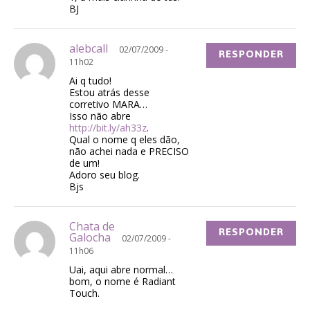
BJ
alebcall
02/07/2009 -
RESPONDER
11h02
Ai q tudo!
Estou atrás desse
corretivo MARA…
Isso não abre
http://bit.ly/ah33z
.
Qual o nome q eles dão,
não achei nada e PRECISO
de um!
Adoro seu blog.
Bjs
Chata de
RESPONDER
Galocha
02/07/2009 -
11h06
Uai, aqui abre normal…
bom, o nome é Radiant
Touch.