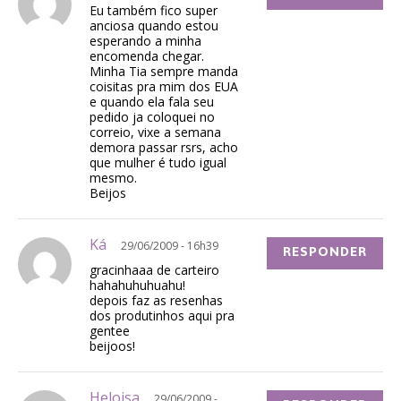
Eu também fico super
anciosa quando estou
esperando a minha
encomenda chegar.
Minha Tia sempre manda
coisitas pra mim dos EUA
e quando ela fala seu
pedido ja coloquei no
correio, vixe a semana
demora passar rsrs, acho
que mulher é tudo igual
mesmo.
Beijos
Ká
29/06/2009 - 16h39
RESPONDER
gracinhaaa de carteiro
hahahuhuhuahu!
depois faz as resenhas
dos produtinhos aqui pra
gentee
beijoos!
Heloisa
29/06/2009 -