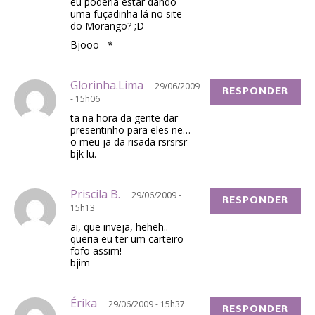
eu poderia estar dando
uma fuçadinha lá no site
do Morango? ;D
Bjooo =*
Glorinha.Lima
29/06/2009
RESPONDER
- 15h06
ta na hora da gente dar
presentinho para eles ne…
o meu ja da risada rsrsrsr
bjk lu.
Priscila B.
29/06/2009 -
RESPONDER
15h13
ai, que inveja, heheh..
queria eu ter um carteiro
fofo assim!
bjim
Érika
29/06/2009 - 15h37
RESPONDER