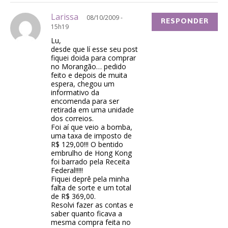
Larissa
08/10/2009 -
RESPONDER
15h19
Lu,
desde que lí esse seu post
fiquei doida para comprar
no Morangão… pedido
feito e depois de muita
espera, chegou um
informativo da
encomenda para ser
retirada em uma unidade
dos correios.
Foi aí que veio a bomba,
uma taxa de imposto de
R$ 129,00!!! O bentido
embrulho de Hong Kong
foi barrado pela Receita
Federal!!!!!
Fiquei deprê pela minha
falta de sorte e um total
de R$ 369,00.
Resolvi fazer as contas e
saber quanto ficava a
mesma compra feita no