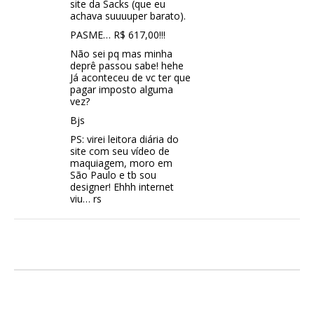
site da Sacks (que eu
achava suuuuper barato).
PASME… R$ 617,00!!!
Não sei pq mas minha
deprê passou sabe! hehe
Já aconteceu de vc ter que
pagar imposto alguma
vez?
Bjs
PS: virei leitora diária do
site com seu vídeo de
maquiagem, moro em
São Paulo e tb sou
designer! Ehhh internet
viu… rs