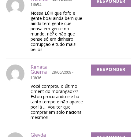
RESPONDER
16h54
Nossa Lú!!!! que fofo e
gente boa! ainda bem que
ainda tem gente que
pensa em gente no
mundo, né? e não que
pense só em dinheiro,
corrupção e tudo mais!
beijos
Renata
RESPONDER
Guerra
29/06/2009 -
19h36
Você comprou o último
ciment do morangão???
Estou procurando ele há
tanto tempo e não aparce
por lá … Vou ter que
comprar em solo nacional
mesmo!!!
Gleyda