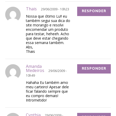
Thais
29/06/2009 - 10h23
RESPONDER
Nossa que ótimo Lu!! eu
também segui sua dica do
site morango e resolvi
encomendar um produto
para testar, heheeh. Acho
que deve estar chegando
essa semana também.
Abs,
Thais
Amanda
RESPONDER
Medeiros
29/06/2009 -
10h49
Hahaha Eu também amo
meu carteiro! Apesar dele
ficar falando sempre que
eu compro demais!
Intrometido!
Cynthia
29/06/2009 -