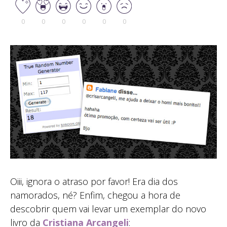
0
0
0
0
0
0
Oiii, ignora o atraso por favor! Era dia dos
namorados, né? Enfim, chegou a hora de
descobrir quem vai levar um exemplar do novo
livro da
Cristiana Arcangeli
: