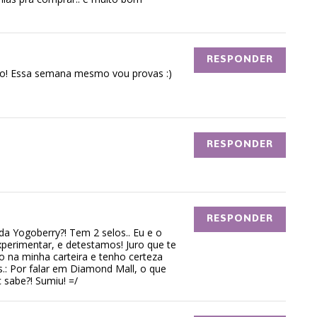
RESPONDER
não! Essa semana mesmo vou provas :)
RESPONDER
RESPONDER
 da Yogoberry?! Tem 2 selos.. Eu e o
rimentar, e detestamos! Juro que te
io na minha carteira e tenho certeza
s.: Por falar em Diamond Mall, o que
 sabe?! Sumiu! =/