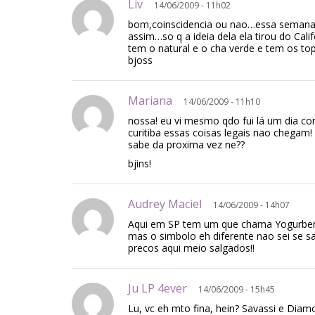
Liv
14/06/2009 - 11h02
bom,coinscidencia ou nao…essa semana 
assim…so q a ideia dela ela tirou do Calif
tem o natural e o cha verde e tem os t
bjoss
Mariana
14/06/2009 - 11h10
nossa! eu vi mesmo qdo fui lá um dia c
curitiba essas coisas legais nao chegam
sabe da proxima vez ne??
bjins!
Audrey Maciel
14/06/2009 - 14h07
Aqui em SP tem um que chama Yogurbe
mas o simbolo eh diferente nao sei se 
precos aqui meio salgados!!
Ju LP 4ever
14/06/2009 - 15h45
Lu, vc eh mto fina, hein? Savassi e Di