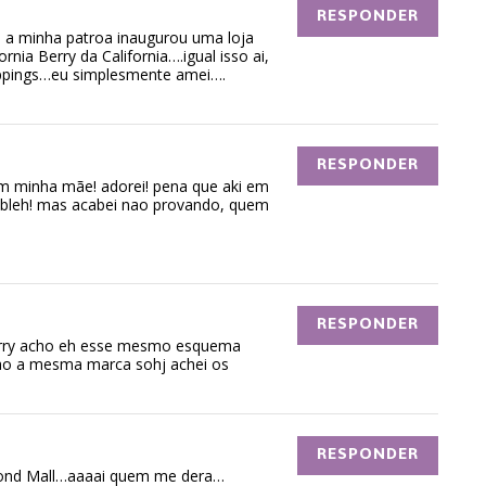
RESPONDER
a minha patroa inaugurou uma loja
ornia Berry da California….igual isso ai,
oppings…eu simplesmente amei….
RESPONDER
om minha mãe! adorei! pena que aki em
! bleh! mas acabei nao provando, quem
RESPONDER
rry acho eh esse mesmo esquema
sao a mesma marca sohj achei os
RESPONDER
amond Mall…aaaai quem me dera…