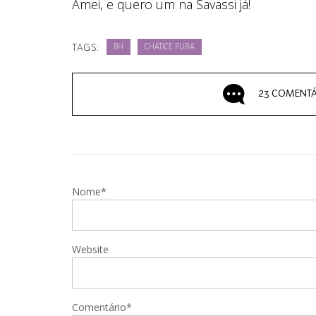
Amei, e quero um na Savassi já!
TAGS:
BH
CHATICE PURA
23 COMENTÁ
Nome*
Website
Comentário*