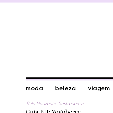
moda
beleza
viagem
Belo Horizonte
,
Gastronomia
Guia BH: Yogoberry