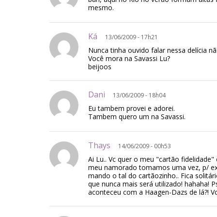
mesmo.
Ká
13/06/2009 - 17h21
Nunca tinha ouvido falar nessa delícia 
Você mora na Savassi Lu?
beijoos
Dani
13/06/2009 - 18h04
Eu tambem provei e adorei.
Tambem quero um na Savassi.
Thays
14/06/2009 - 00h53
Ai Lu.. Vc quer o meu "cartão fidelidade"
meu namorado tomamos uma vez, p/ expe
mando o tal do cartãozinho.. Fica solitár
que nunca mais será utilizado! hahaha! P
aconteceu com a Haagen-Dazs de lá?! Vc