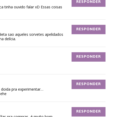
RESPONDER
a tinha ouvido falar xD Essas coisas
RESPONDER
dieta sao aqueles sorvetes apelidados
a delícia.
RESPONDER
RESPONDER
tô doida pra experimentar…
hehe
RESPONDER
filas pra comprar.. é muito bom