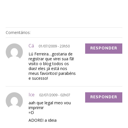
Comentários:
Cá
01/07/2009 - 23h50
RESPONDER
Lú Ferreira…gostaria de
registrar que virei sua fã!
visito o blog todos os
dias! eles já está nos
meus favoritos! parabéns
e sucesso!
Ice
02/07/2009 - 02h07
RESPONDER
aah que legal meo vou
imprimir
=D
ADOREI a ideia