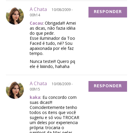
A Chata
10/08/2009 -
RESPONDER
00h14
Cacau
: Obrigada!!! Amei
as dicas, não fazia idéia
do que pedir.
Esse iluminador da Too
Faced é tudo, né? Sou
apaixonada por ele faz
tempo.
Nunca testei!! Quero pq
ele é liiiiindo, hahaha
A Chata
10/08/2009 -
RESPONDER
00h15
kaka
: Eu concordo com
suas dicas!!!
Coincidentemente tenho
todos os itens que você
sugeriu e só vou TROCAR
um deles por experiencia
própria: trocaria o
paintpot da Mac pelas