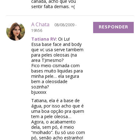
canadá, acho que vou
sentir falta demais. =(
A Chata
08/08/2009 -
RESPONDER
19h56
Tatiana RV
: Oi Lu!
Essa base face and body
que vc usa serve tambem
para peles oleosas (na
area T)mesmo?
Fico meio cismada com
bases muito liquidas para
minha pele… ela segura
bem a oleosidade
sozinha?
bjuxxxx
Tatiana, ela é a base de
água, por isso acho que é
uma boa opção pra quem
tem a pele oleosa…
Agora, o acabamento
dela, sem pó, é meio
“molhado”. Eu só uso com
pó, senão acho estranho!