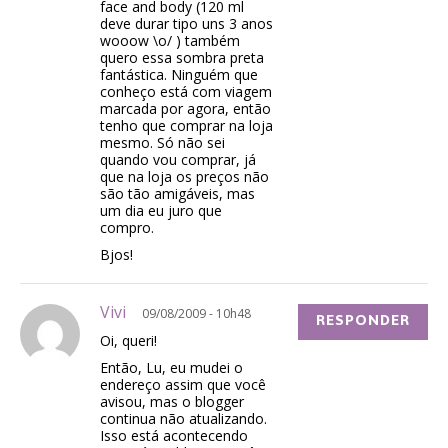
face and body (120 ml
deve durar tipo uns 3 anos
wooow \o/ ) também
quero essa sombra preta
fantástica. Ninguém que
conheço está com viagem
marcada por agora, então
tenho que comprar na loja
mesmo. Só não sei
quando vou comprar, já
que na loja os preços não
são tão amigáveis, mas
um dia eu juro que
compro.
Bjos!
Vivi
09/08/2009 - 10h48
RESPONDER
Oi, queri!
Então, Lu, eu mudei o
endereço assim que você
avisou, mas o blogger
continua não atualizando.
Isso está acontecendo