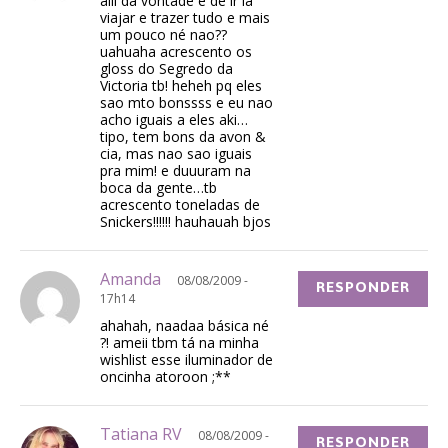
aiii dá vontade é de ir lá
viajar e trazer tudo e mais
um pouco né nao??
uahuaha acrescento os
gloss do Segredo da
Victoria tb! heheh pq eles
sao mto bonssss e eu nao
acho iguais a eles aki…
tipo, tem bons da avon &
cia, mas nao sao iguais
pra mim! e duuuram na
boca da gente…tb
acrescento toneladas de
Snickers!!!!!! hauhauah bjos
Amanda
08/08/2009 -
RESPONDER
17h14
ahahah, naadaa básica né
?! ameii tbm tá na minha
wishlist esse iluminador de
oncinha atoroon ;**
Tatiana RV
08/08/2009 -
RESPONDER