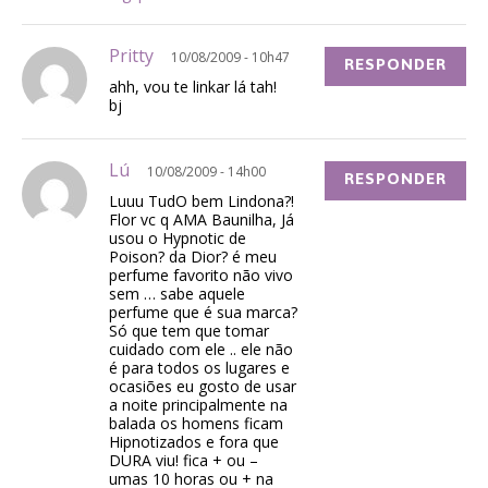
Pritty
10/08/2009 - 10h47
RESPONDER
ahh, vou te linkar lá tah!
bj
Lú
10/08/2009 - 14h00
RESPONDER
Luuu TudO bem Lindona?!
Flor vc q AMA Baunilha, Já
usou o Hypnotic de
Poison? da Dior? é meu
perfume favorito não vivo
sem … sabe aquele
perfume que é sua marca?
Só que tem que tomar
cuidado com ele .. ele não
é para todos os lugares e
ocasiões eu gosto de usar
a noite principalmente na
balada os homens ficam
Hipnotizados e fora que
DURA viu! fica + ou –
umas 10 horas ou + na