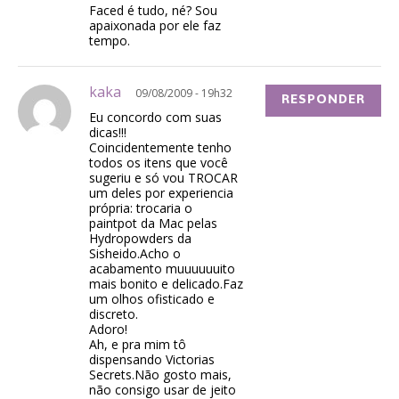
Faced é tudo, né? Sou
apaixonada por ele faz
tempo.
kaka
09/08/2009 - 19h32
RESPONDER
Eu concordo com suas
dicas!!!
Coincidentemente tenho
todos os itens que você
sugeriu e só vou TROCAR
um deles por experiencia
própria: trocaria o
paintpot da Mac pelas
Hydropowders da
Sisheido.Acho o
acabamento muuuuuuito
mais bonito e delicado.Faz
um olhos ofisticado e
discreto.
Adoro!
Ah, e pra mim tô
dispensando Victorias
Secrets.Não gosto mais,
não consigo usar de jeito