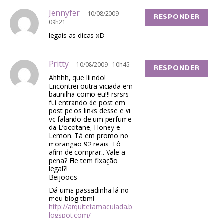
Jennyfer
10/08/2009 -
RESPONDER
09h21
legais as dicas xD
Pritty
10/08/2009 - 10h46
RESPONDER
Ahhhh, que liiindo!
Encontrei outra viciada em
baunilha como eu!!! rsrsrs
fui entrando de post em
post pelos links desse e vi
vc falando de um perfume
da L’occitane, Honey e
Lemon. Tá em promo no
morangão 92 reais. Tô
afim de comprar.. Vale a
pena? Ele tem fixação
legal?!
Beijooos
Dá uma passadinha lá no
meu blog tbm!
http://arquitetamaquiada.b
logspot.com/