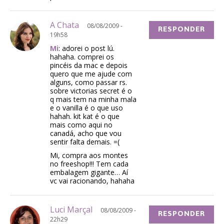
A Chata
08/08/2009 -
RESPONDER
19h58
Mi
: adorei o post lú.
hahaha. comprei os
pincéis da mac e depois
quero que me ajude com
alguns, como passar rs.
sobre victorias secret é o
q mais tem na minha mala
e o vanilla é o que uso
hahah. kit kat é o que
mais como aqui no
canadá, acho que vou
sentir falta demais. =(
Mi, compra aos montes
no freeshop!!! Tem cada
embalagem gigante… Aí
vc vai racionando, hahaha
Luci Marçal
08/08/2009 -
RESPONDER
22h29