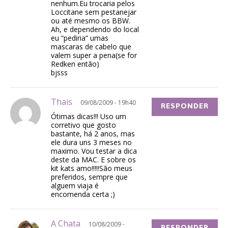
nenhum.Eu trocaria pelos
Loccitane sem pestanejar
ou até mesmo os BBW.
Ah, e dependendo do local
eu “pediria” umas
mascaras de cabelo que
valem super a pena(se for
Redken então)
bjsss
Thais
09/08/2009 - 19h40
RESPONDER
Ótimas dicas!!! Uso um
corretivo que gosto
bastante, há 2 anos, mas
ele dura uns 3 meses no
maximo. Vou testar a dica
deste da MAC. E sobre os
kit kats amo!!!!!São meus
preferidos, sempre que
alguem viaja é
encomenda certa ;)
A Chata
10/08/2009 -
RESPONDER