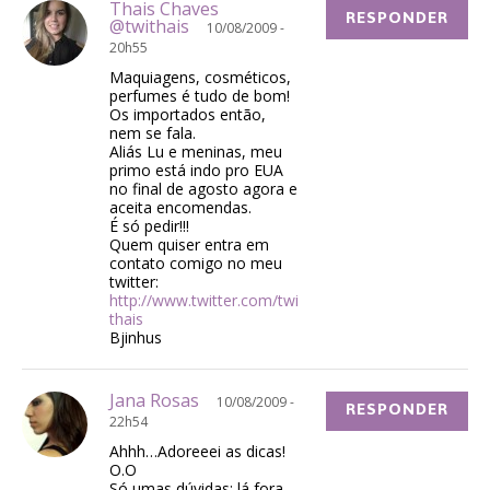
Thais Chaves
RESPONDER
@twithais
10/08/2009 -
20h55
Maquiagens, cosméticos,
perfumes é tudo de bom!
Os importados então,
nem se fala.
Aliás Lu e meninas, meu
primo está indo pro EUA
no final de agosto agora e
aceita encomendas.
É só pedir!!!
Quem quiser entra em
contato comigo no meu
twitter:
http://www.twitter.com/twi
thais
Bjinhus
Jana Rosas
10/08/2009 -
RESPONDER
22h54
Ahhh…Adoreeei as dicas!
O.O
Só umas dúvidas: lá fora