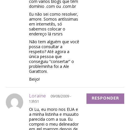
com vários blogs que têm
domínio .com ou .com.br
Eu não sei como resolver,
amore. Somos antíssimas
em internetês, só
sabemos colocar o
endereço lá rsrsrs
Não tem alguém que você
possa consultar a
respeito? Até agora a
única pessoa que
conseguiu “consertar” o
probleminha foi a Ale
Garattoni.
Beijo!
Loraine
09/08/2009 -
RESPONDER
13h51
Oi Lu, eu moro nos EUA e
a minha listinha e muuuito
parecida com a sua. Eu
comprei o meu delineador
em gel marrom depois de