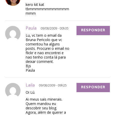
kero kit kat
tbmmmmmmmmmmmm
mmm
Paula
09/08/2009 - 00h35
RESPONDER
Lu, vc tem o email da
Bruna Pericolo que vc
comentou ha alguns
posts. Procurei o email no
flickr e nao encontrei e
nao tenho conta lá para
deixar comment.
Bjs
Paula
Laila
09/08/2009 - 09h25
RESPONDER
Oi Lú.
Ai meus sais minerais.
Quem mandou eu
descobrir seu blog.
Agora, além de querer a