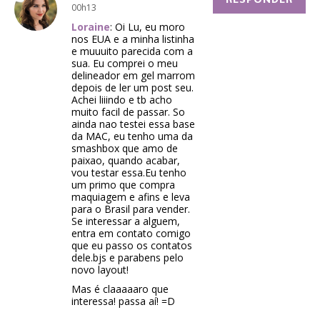
00h13
Loraine
: Oi Lu, eu moro
nos EUA e a minha listinha
e muuuito parecida com a
sua. Eu comprei o meu
delineador em gel marrom
depois de ler um post seu.
Achei liiindo e tb acho
muito facil de passar. So
ainda nao testei essa base
da MAC, eu tenho uma da
smashbox que amo de
paixao, quando acabar,
vou testar essa.Eu tenho
um primo que compra
maquiagem e afins e leva
para o Brasil para vender.
Se interessar a alguem,
entra em contato comigo
que eu passo os contatos
dele.bjs e parabens pelo
novo layout!
Mas é claaaaaro que
interessa! passa aí! =D