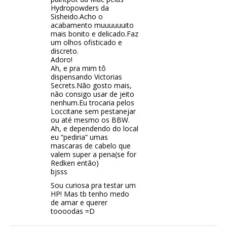
Hydropowders da
Sisheido.Acho o
acabamento muuuuuuito
mais bonito e delicado.Faz
um olhos ofisticado e
discreto.
Adoro!
Ah, e pra mim tô
dispensando Victorias
Secrets.Não gosto mais,
não consigo usar de jeito
nenhum.Eu trocaria pelos
Loccitane sem pestanejar
ou até mesmo os BBW.
Ah, e dependendo do local
eu “pediria” umas
mascaras de cabelo que
valem super a pena(se for
Redken então)
bjsss
Sou curiosa pra testar um
HP! Mas tb tenho medo
de amar e querer
toooodas =D