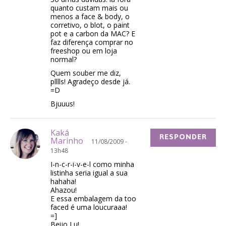
quanto custam mais ou
menos a face & body, o
corretivo, o blot, o paint
pot e a carbon da MAC? E
faz diferença comprar no
freeshop ou em loja
normal?
Quem souber me diz,
plllls! Agradeço desde já.
=D
Bjuuus!
Kaká
RESPONDER
Marinho
11/08/2009 -
13h48
I-n-c-r-i-v-e-l como minha
listinha seria igual a sua
hahaha!
Ahazou!
E essa embalagem da too
faced é uma loucuraaa!
=]
Beijo Lu!