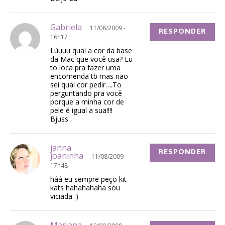
Gabriela
11/08/2009 -
RESPONDER
16h17
Lúuuu qual a cor da base
da Mac que você usa? Eu
to loca pra fazer uma
encomenda tb mas não
sei qual cor pedir….To
perguntando pra você
porque a minha cor de
pele é igual a sua!!!!
Bjuss
janna
RESPONDER
joaninha
11/08/2009 -
17h48
háá eu sempre peço kit
kats hahahahaha sou
viciada :)
Mariana