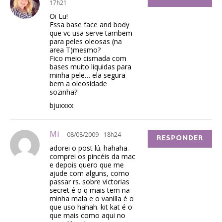
17h21
Oi Lu!
Essa base face and body
que vc usa serve tambem
para peles oleosas (na
area T)mesmo?
Fico meio cismada com
bases muito liquidas para
minha pele… ela segura
bem a oleosidade
sozinha?
bjuxxxx
Mi
08/08/2009 - 18h24
RESPONDER
adorei o post lú. hahaha.
comprei os pincéis da mac
e depois quero que me
ajude com alguns, como
passar rs. sobre victorias
secret é o q mais tem na
minha mala e o vanilla é o
que uso hahah. kit kat é o
que mais como aqui no