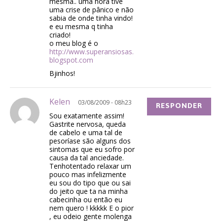
mesma.. uma hora tive
uma crise de pânico e não
sabia de onde tinha vindo!
e eu mesma q tinha
criado!
o meu blog é o
http://www.superansiosas.
blogspot.com
Bjinhos!
Kelen
03/08/2009 - 08h23
RESPONDER
Sou exatamente assim!
Gastrite nervosa, queda
de cabelo e uma tal de
pesoríase são alguns dos
sintomas que eu sofro por
causa da tal anciedade.
Tenhotentado relaxar um
pouco mas infelizmente
eu sou do tipo que ou sai
do jeito que ta na minha
cabecinha ou então eu
nem quero ! kkkkk E o pior
, eu odeio gente molenga