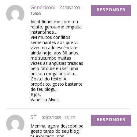
Genéricool
02/08/2009 -
RESPONDER
15h59
Identifiquei-me com teu
relato, gerou-me empatia
instantânea…
Vivi muitos conflitos
semelhantes aos que vc
viveu na adolescência e
ainda hoje, aos 30 anos,
me sucumbo muitas
vezes as angúsias trazidas
pelo fato de eu ser uma
pessoa mega ansiosa…
Gostei do texto! A
propósito, gosto bastante
do teu blog!…
Bjos,
Vanessa Alves.
ST
02/08/2009 - 16h22
RESPONDER
Menina, agora descobri pq
gosto tanto do seu blog,
ta explicado, nós