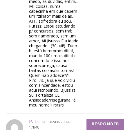
medo, as dúvidas, enfim…
Mil coisas, numa
cabecinha em que cabem
um "zilhão" mais delas.
AFF, sofredora eu sou.
Putzzz. Estou estudando
p/ concursos, sem trab,
sem namorado, sem um
amor, Aii Jisuisss.E a idade
chegando…(30, uii!). Tudo
hj está bemmmm difícil,
mundo 100x mais difícil e
concorrido e isso nos
sobrecarrega, causa
tantas coisas/sintomas!!
Quem não adoece??!!
Piro…rs. Já que vc dividiu
com sinceridade, estou
aqui retribuindo. Bjuss rs.
Su. Fortaleza,CE.
Ansiedade/insegurana "é
meu nome"! rsrsrs
Patrícia
02/08/2009 -
RESPONDER
17h40