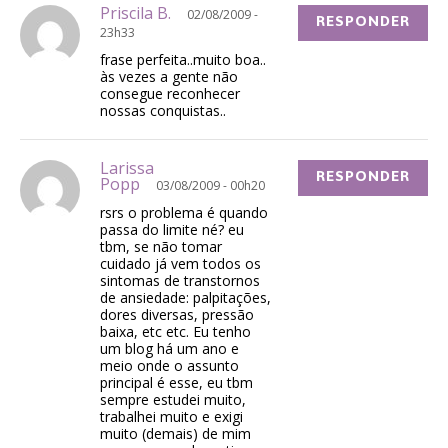
Priscila B.
02/08/2009 -
RESPONDER
23h33
frase perfeita..muito boa..
às vezes a gente não
consegue reconhecer
nossas conquistas..
Larissa
RESPONDER
Popp
03/08/2009 - 00h20
rsrs o problema é quando
passa do limite né? eu
tbm, se não tomar
cuidado já vem todos os
sintomas de transtornos
de ansiedade: palpitações,
dores diversas, pressão
baixa, etc etc. Eu tenho
um blog há um ano e
meio onde o assunto
principal é esse, eu tbm
sempre estudei muito,
trabalhei muito e exigi
muito (demais) de mim