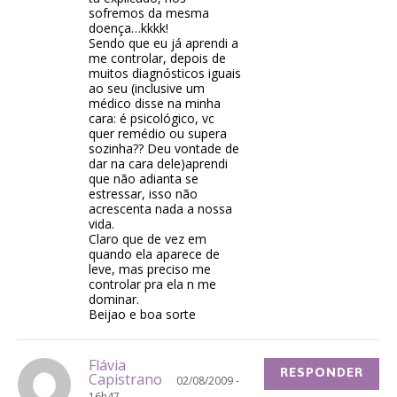
sofremos da mesma
doença…kkkk!
Sendo que eu já aprendi a
me controlar, depois de
muitos diagnósticos iguais
ao seu (inclusive um
médico disse na minha
cara: é psicológico, vc
quer remédio ou supera
sozinha?? Deu vontade de
dar na cara dele)aprendi
que não adianta se
estressar, isso não
acrescenta nada a nossa
vida.
Claro que de vez em
quando ela aparece de
leve, mas preciso me
controlar pra ela n me
dominar.
Beijao e boa sorte
Flávia
RESPONDER
Capistrano
02/08/2009 -
16h47