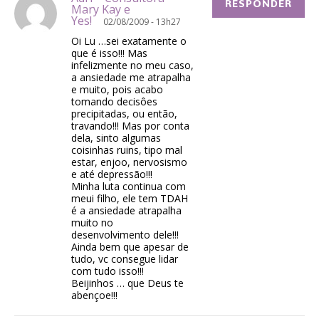
RESPONDER
Mary Kay e
Yes!
02/08/2009 - 13h27
Oi Lu …sei exatamente o
que é isso!!! Mas
infelizmente no meu caso,
a ansiedade me atrapalha
e muito, pois acabo
tomando decisôes
precipitadas, ou então,
travando!!! Mas por conta
dela, sinto algumas
coisinhas ruins, tipo mal
estar, enjoo, nervosismo
e até depressão!!!
Minha luta continua com
meui filho, ele tem TDAH
é a ansiedade atrapalha
muito no
desenvolvimento dele!!!
Ainda bem que apesar de
tudo, vc consegue lidar
com tudo isso!!!
Beijinhos … que Deus te
abençoe!!!