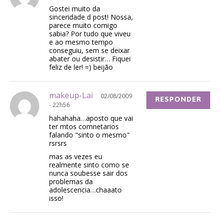
Gostei muito da
sinceridade d post! Nossa,
parece muito comigo
sabia? Por tudo que viveu
e ao mesmo tempo
conseguiu, sem se deixar
abater ou desistir… Fiquei
feliz de ler! =) beijão
makeup-Lai
02/08/2009
RESPONDER
- 22h56
hahahaha…aposto que vai
ter mtos comnetarios
falando "sinto o mesmo"
rsrsrs
mas as vezes eu
realmente sinto como se
nunca soubesse sair dos
problemas da
adolescencia…chaaato
isso!