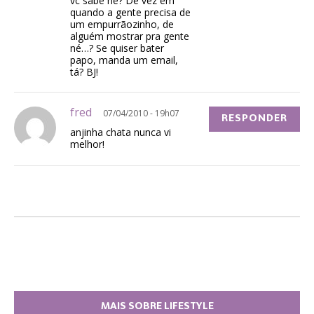
vc sabe né? De vez em
quando a gente precisa de
um empurrãozinho, de
alguém mostrar pra gente
né…? Se quiser bater
papo, manda um email,
tá? BJ!
fred
07/04/2010 - 19h07
RESPONDER
anjinha chata nunca vi
melhor!
MAIS SOBRE LIFESTYLE