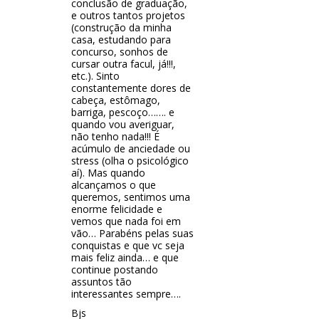
conclusão de graduação,
e outros tantos projetos
(construção da minha
casa, estudando para
concurso, sonhos de
cursar outra facul, já!!!,
etc.). Sinto
constantemente dores de
cabeça, estômago,
barriga, pescoço……. e
quando vou averiguar,
não tenho nada!!! É
acúmulo de anciedade ou
stress (olha o psicológico
aí). Mas quando
alcançamos o que
queremos, sentimos uma
enorme felicidade e
vemos que nada foi em
vão… Parabéns pelas suas
conquistas e que vc seja
mais feliz ainda… e que
continue postando
assuntos tão
interessantes sempre….
Bjs