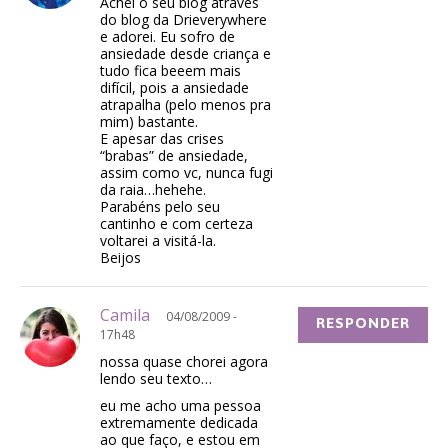
Achei o seu blog através
do blog da Drieverywhere
e adorei. Eu sofro de
ansiedade desde criança e
tudo fica beeem mais
difícil, pois a ansiedade
atrapalha (pelo menos pra
mim) bastante.
E apesar das crises
“brabas” de ansiedade,
assim como vc, nunca fugi
da raia…hehehe.
Parabéns pelo seu
cantinho e com certeza
voltarei a visitá-la.
Beijos
Camila
04/08/2009 -
RESPONDER
17h48
nossa quase chorei agora
lendo seu texto…
eu me acho uma pessoa
extremamente dedicada
ao que faço, e estou em