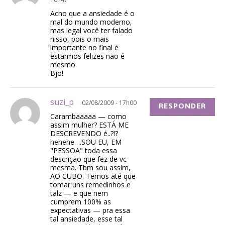
Acho que a ansiedade é o
mal do mundo moderno,
mas legal você ter falado
nisso, pois o mais
importante no final é
estarmos felizes não é
mesmo.
Bjo!
suzi_p
02/08/2009 - 17h00
RESPONDER
Carambaaaaa — como
assim mulher? ESTÁ ME
DESCREVENDO é..?!?
hehehe….SOU EU, EM
"PESSOA" toda essa
descrição que fez de vc
mesma. Tbm sou assim,
AO CUBO. Temos até que
tomar uns remedinhos e
talz — e que nem
cumprem 100% as
expectativas — pra essa
tal ansiedade, esse tal