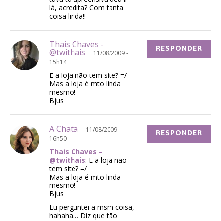
lá, acredita? Com tanta
coisa linda!!
Thais Chaves -
RESPONDER
@twithais
11/08/2009 -
15h14
E a loja não tem site? =/
Mas a loja é mto linda
mesmo!
Bjus
A Chata
11/08/2009 -
RESPONDER
16h50
Thais Chaves –
@twithais
: E a loja não
tem site? =/
Mas a loja é mto linda
mesmo!
Bjus
Eu perguntei a msm coisa,
hahaha… Diz que tão