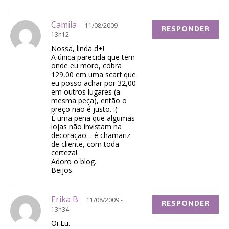
Camila
11/08/2009 -
RESPONDER
13h12
Nossa, linda d+!
A única parecida que tem
onde eu moro, cobra
129,00 em uma scarf que
eu posso achar por 32,00
em outros lugares (a
mesma peça), então o
preço não é justo. :(
É uma pena que algumas
lojas não invistam na
decoração… é chamariz
de cliente, com toda
certeza!
Adoro o blog.
Beijos.
Erika B
11/08/2009 -
RESPONDER
13h34
Oi Lu.