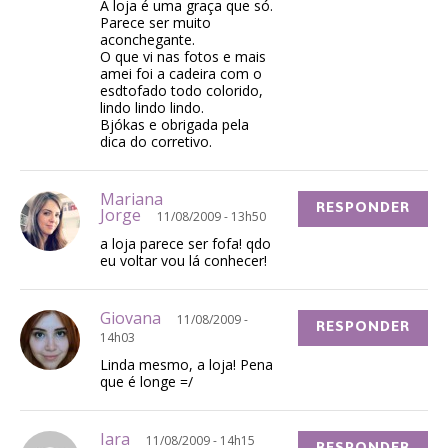
A loja é uma graça que só.
Parece ser muito
aconchegante.
O que vi nas fotos e mais
amei foi a cadeira com o
esdtofado todo colorido,
lindo lindo lindo.
Bjókas e obrigada pela
dica do corretivo.
Mariana
RESPONDER
Jorge
11/08/2009 - 13h50
a loja parece ser fofa! qdo
eu voltar vou lá conhecer!
Giovana
11/08/2009 -
RESPONDER
14h03
Linda mesmo, a loja! Pena
que é longe =/
Iara
11/08/2009 - 14h15
RESPONDER