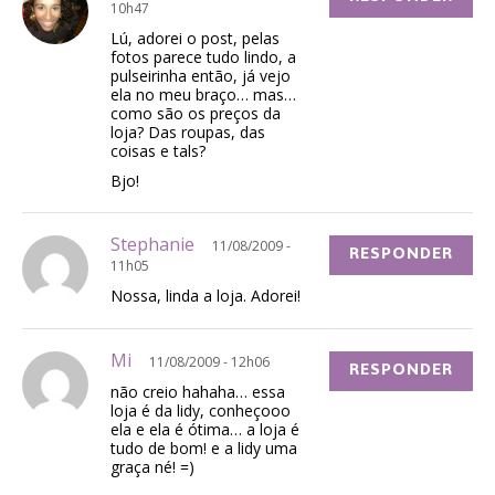
10h47
Lú, adorei o post, pelas
fotos parece tudo lindo, a
pulseirinha então, já vejo
ela no meu braço… mas…
como são os preços da
loja? Das roupas, das
coisas e tals?
Bjo!
Stephanie
11/08/2009 -
RESPONDER
11h05
Nossa, linda a loja. Adorei!
Mi
11/08/2009 - 12h06
RESPONDER
não creio hahaha… essa
loja é da lidy, conheçooo
ela e ela é ótima… a loja é
tudo de bom! e a lidy uma
graça né! =)