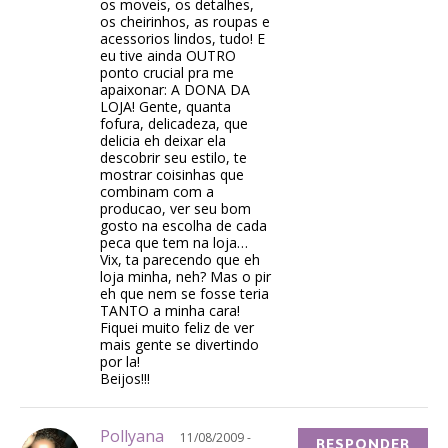
os moveis, os detalhes,
os cheirinhos, as roupas e
acessorios lindos, tudo! E
eu tive ainda OUTRO
ponto crucial pra me
apaixonar: A DONA DA
LOJA! Gente, quanta
fofura, delicadeza, que
delicia eh deixar ela
descobrir seu estilo, te
mostrar coisinhas que
combinam com a
producao, ver seu bom
gosto na escolha de cada
peca que tem na loja…
Vix, ta parecendo que eh
loja minha, neh? Mas o pir
eh que nem se fosse teria
TANTO a minha cara!
Fiquei muito feliz de ver
mais gente se divertindo
por la!
Beijos!!!
Pollyana
11/08/2009 -
RESPONDER