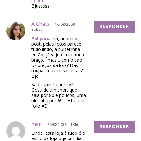
t.com
Bjusssss
A Chata
16/08/2009 -
RESPONDER
19h32
Pollyana
: Lú, adorei o
post, pelas fotos parece
tudo lindo, a pulseirinha
então, já vejo ela no meu
braço… mas… como são
os preços da loja? Das
roupas, das coisas e tals?
Bjo!
São super honestos!!
Gosti de um short que
saia por 80 e poucos, uma
blusinha por 69… E tudo é
fofo =D
meri
26/08/2009 - 13h04
RESPONDER
LInda, esta loja é tudo,é o
estilo de loja uqe um dia