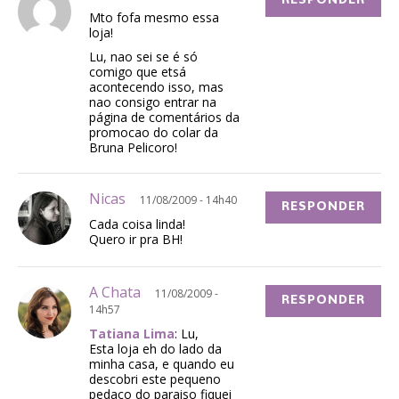
Mto fofa mesmo essa
loja!
Lu, nao sei se é só
comigo que etsá
acontecendo isso, mas
nao consigo entrar na
página de comentários da
promocao do colar da
Bruna Pelicoro!
Nicas
11/08/2009 - 14h40
RESPONDER
Cada coisa linda!
Quero ir pra BH!
A Chata
11/08/2009 -
RESPONDER
14h57
Tatiana Lima
: Lu,
Esta loja eh do lado da
minha casa, e quando eu
descobri este pequeno
pedaco do paraiso fiquei