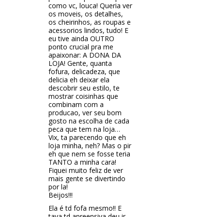
como vc, louca! Queria ver
os moveis, os detalhes,
os cheirinhos, as roupas e
acessorios lindos, tudo! E
eu tive ainda OUTRO
ponto crucial pra me
apaixonar: A DONA DA
LOJA! Gente, quanta
fofura, delicadeza, que
delicia eh deixar ela
descobrir seu estilo, te
mostrar coisinhas que
combinam com a
producao, ver seu bom
gosto na escolha de cada
peca que tem na loja…
Vix, ta parecendo que eh
loja minha, neh? Mas o pir
eh que nem se fosse teria
TANTO a minha cara!
Fiquei muito feliz de ver
mais gente se divertindo
por la!
Beijos!!!
Ela é td fofa mesmo!! E
tava td apreensiva deu ir