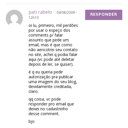
pati rabelo
04/08/2009 -
RESPONDER
12h10
oi lu, primeiro, mil perdões
por usar o espeço dos
comments p/ falar
assunto que pede um
email, mas é que como
não aencotrei seu contato
no site, achei q podia falar
aqui (vc pode até deletar
depois de ler, se quiser).
é q eu queria pedir
autorização pra publicar
uma imagem do seu blog,
devidamente creditada,
claro.
qq coisa, vc pode
responder pro email que
deixei no cadastrinho
desse comment.
bjo