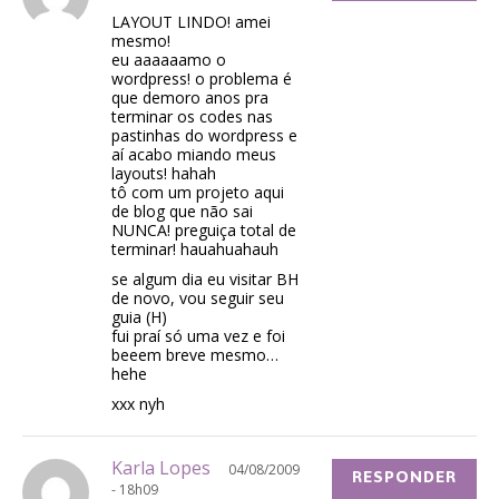
LAYOUT LINDO! amei
mesmo!
eu aaaaaamo o
wordpress! o problema é
que demoro anos pra
terminar os codes nas
pastinhas do wordpress e
aí acabo miando meus
layouts! hahah
tô com um projeto aqui
de blog que não sai
NUNCA! preguiça total de
terminar! hauahuahauh
se algum dia eu visitar BH
de novo, vou seguir seu
guia (H)
fui praí só uma vez e foi
beeem breve mesmo…
hehe
xxx nyh
Karla Lopes
04/08/2009
RESPONDER
- 18h09