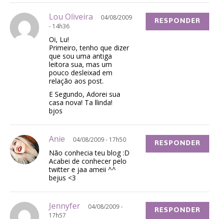
Lou Oliveira
04/08/2009
RESPONDER
- 14h36
Oi, Lu!
Primeiro, tenho que dizer
que sou uma antiga
leitora sua, mas um
pouco desleixad em
relação aos post.
E Segundo, Adorei sua
casa nova! Ta llinda!
bjos
Anie
04/08/2009 - 17h50
RESPONDER
Não conhecia teu blog :D
Acabei de conhecer pelo
twitter e jaa ameii ^^
bejus <3
Jennyfer
04/08/2009 -
RESPONDER
17h57