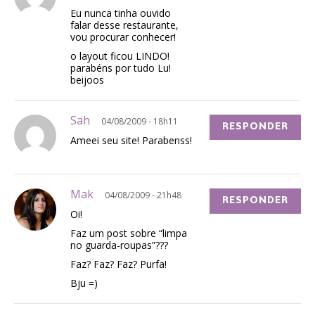
Eu nunca tinha ouvido
falar desse restaurante,
vou procurar conhecer!
o layout ficou LINDO!
parabéns por tudo Lu!
beijoos
Sah
04/08/2009 - 18h11
RESPONDER
Ameei seu site! Parabenss!
Mak
04/08/2009 - 21h48
RESPONDER
Oi!
Faz um post sobre “limpa
no guarda-roupas”???
Faz? Faz? Faz? Purfa!
Bju =)