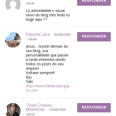
RESPONDER
01h47
Lú adoreiiiiiiiiiiiii o visual
novo do blog mto lindo to
bege aqui ^^
Fabiola Lara
05/08/2009
RESPONDER
- 16h46
Jesus… Gostei demais do
seu blog, sua
personalidade que passei
a tarde inteirinha vendo
todos os posts do seu
arquivo!
Voltarei sempre!!!
Bju
Fabi
http://www.fabilara.blogsp
ot.com
Thais Chaves
RESPONDER
@twithais
10/08/2009 -
23h32