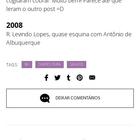
cogitaram cobrar. Muito bem!! Parece até que
leram o outro post =D
2008
R. Levindo Lopes, quase esquina com Antônio de
Albuquerque
TAGS:
BH
CHATICE PURA
SAVASSI
DEIXAR COMENTÁRIOS