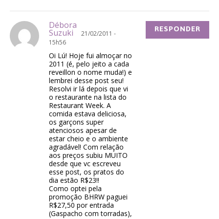
Débora
RESPONDER
Suzuki
21/02/2011 -
15h56
Oi Lú! Hoje fui almoçar no
2011 (é, pelo jeito a cada
reveillon o nome muda!) e
lembrei desse post seu!
Resolvi ir lá depois que vi
o restaurante na lista do
Restaurant Week. A
comida estava deliciosa,
os garçons super
atenciosos apesar de
estar cheio e o ambiente
agradável! Com relação
aos preços subiu MUITO
desde que vc escreveu
esse post, os pratos do
dia estão R$23!!
Como optei pela
promoção BHRW paguei
R$27,50 por entrada
(Gaspacho com torradas),