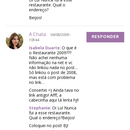
restaurante. Qual o
endereço?
Beijos!
A Chata
04/08/2009 -
RESPONDER
10h44
Isabela Duarte
: O que é
o Restaurante 2009???
Não achei nenhuma
informação na net e vc
não linkou nada no post…
Só linkou o post de 2008,
mas está com problema
no link…
Consertei =) Ainda tava no
link antigo! Afff, a
cabecinha aqui tá lenta hj!!
Stephanie
: Oi Lu! Nunca
fui a esse restaurante.
Qual o endereço?Beijos!
Coloquei no post! BJ!