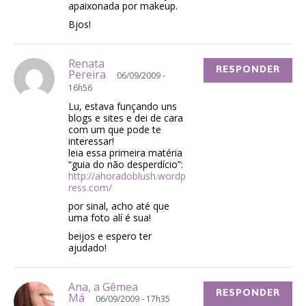
apaixonada por makeup.
Bjos!
Renata
RESPONDER
Pereira
06/09/2009 -
16h56
Lu, estava funçando uns
blogs e sites e dei de cara
com um que pode te
interessar!
leia essa primeira matéria
“guia do não desperdício”:
http://ahoradoblush.wordp
ress.com/
por sinal, acho até que
uma foto alí é sua!
beijos e espero ter
ajudado!
Ana, a Gêmea
RESPONDER
Má
06/09/2009 - 17h35