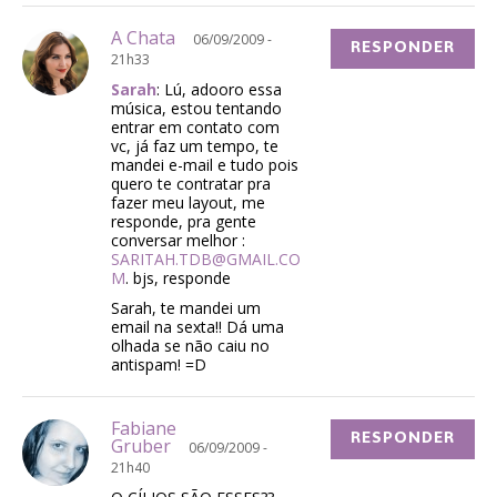
A Chata
06/09/2009 -
RESPONDER
21h33
Sarah
: Lú, adooro essa
música, estou tentando
entrar em contato com
vc, já faz um tempo, te
mandei e-mail e tudo pois
quero te contratar pra
fazer meu layout, me
responde, pra gente
conversar melhor :
SARITAH.TDB@GMAIL.CO
M
. bjs, responde
Sarah, te mandei um
email na sexta!! Dá uma
olhada se não caiu no
antispam! =D
Fabiane
RESPONDER
Gruber
06/09/2009 -
21h40