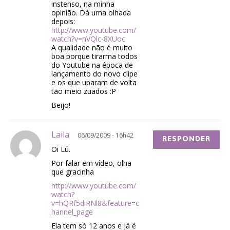
instenso, na minha
opinião. Dá uma olhada
depois:
http://www.youtube.com/
watch?v=nVQlc-8XUoc
A qualidade não é muito
boa porque tirarma todos
do Youtube na época de
lançamento do novo clipe
e os que uparam de volta
tão meio zuados :P
Beijo!
Laila
06/09/2009 - 16h42
RESPONDER
Oi Lú.
Por falar em vídeo, olha
que gracinha
http://www.youtube.com/
watch?
v=hQRf5diRNl8&feature=c
hannel_page
Ela tem só 12 anos e já é