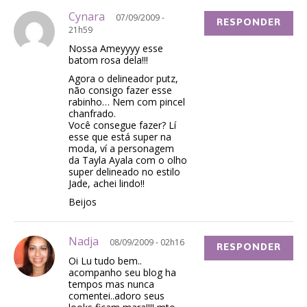
Cynara
07/09/2009 -
RESPONDER
21h59
Nossa Ameyyyy esse
batom rosa dela!!!
Agora o delineador putz,
não consigo fazer esse
rabinho… Nem com pincel
chanfrado.
Você consegue fazer? Lí
esse que está super na
moda, ví a personagem
da Tayla Ayala com o olho
super delineado no estilo
Jade, achei lindo!!
Beijos
Nadja
08/09/2009 - 02h16
RESPONDER
Oi Lu tudo bem..
acompanho seu blog ha
tempos mas nunca
comentei..adoro seus