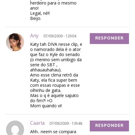
herdeiro para o mesmo
ano!
Legal, né!!
Beijo.
Any
07/09/2009 - 12h04
RESPONDER
Katy tah DIVA nesse clip, e
o namorado dela é o ator
que faz o Kyle do seriado
(o menino sem umbigo da
serie do SBT ,
ahhauauhahau).
Amo esse clima retrô da
Katy, ela fica super bem
com essas roupas e esse
olhinhu de gata.
Mas o q é aquele sapato
do fim?! =O
Morri quando vi!
Caarla
07/09/2009 - 13h48
RESPONDER
Ahh.. neem se compara