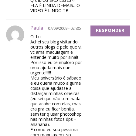
Q CÍLIOS SÃO ESSES??
ELA É LINDA DEMAIS…O
VIDEO É LINDO TB.
Paula
07/09/2009 - 02h05
RESPONDER
Oi Lu!
Achei seu blog visitando
outros blogs e pelo que vi,
vc ama maquiagem e
entende muito por sinal!
Por isso eu te imploro por
uma ajuda mais que
urgente!!!!!!
Meu aniversário é sábado
e eu queria muito alguma
coisa que ajudasse a
disfarçar minhas olheiras
(eu sei que não tem nada
que acabe com elas, mas
era pra eu ficar bonita,
sem ter q usar photoshop
nas minhas fotos dps –
ahahaha).
E como eu sou péssima
com maquiagem, so