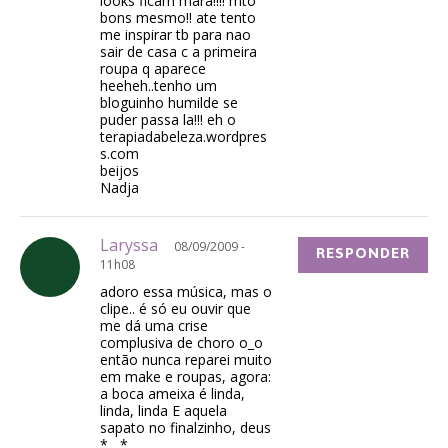
looks ficam mara!!!! mto
bons mesmo!! ate tento
me inspirar tb para nao
sair de casa c a primeira
roupa q aparece
heeheh..tenho um
bloguinho humilde se
puder passa la!!! eh o
terapiadabeleza.wordpres
s.com
beijos
Nadja
Laryssa
08/09/2009 -
RESPONDER
11h08
adoro essa música, mas o
clipe.. é só eu ouvir que
me dá uma crise
complusiva de choro o_o
então nunca reparei muito
em make e roupas, agora:
a boca ameixa é linda,
linda, linda E aquela
sapato no finalzinho, deus
*__*