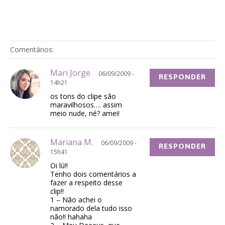
Comentários:
Mari Jorge
06/09/2009 -
RESPONDER
14h21
os tons do clipe são
maravilhosos…. assim
meio nude, né? amei!
Mariana M.
06/09/2009 -
RESPONDER
15h41
Oi lú!!
Tenho dois comentários a
fazer a respeito desse
clip!!
1 – Não achei o
namorado dela tudo isso
não!! hahaha