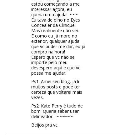
estou começando a me
interessar agora, eu
queria uma ajuda! :~~~
Eu tava de olho no Eyes
Concealer da Clinique!
Mas realmente não sei.
E como eu já moro no
exterior, qualquer ajuda
que vc puder me dar, eu já
compro na hora!
Espero que vc não se
importe pelo meu
desespero aqui e que vc
possa me ajudar.
Ps1: Amei seu blog, já li
muitos posts e pode ter
certeza que voltarei mais
vezes.
Ps2: Kate Perry é tudo de
bom! Queria saber usar
delineador.. :~~~~~~
Beijos pra vc.