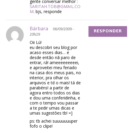
gente conversar melhor :
SARITAH.TDB@GMAIL.CO
M
. bjs, responde
Bárbara
06/09/2009 -
RESPONDER
20h29
Oii Lú!
eu descobri seu blog por
acaso esses dias… e
desde então nã paro de
entrar, rá! ameeeeeeeeei,
e aproveitei meu feriado
na casa dos meus pais, no
interior, pra olhar os
arquivos e td o mais! tá de
parabéns! a partir de
agora entro todos os dias
e dou uma conferidinha, e
com o tempo vou passar
a te pedir umas dicas e
umas sugestões tb! =]
ps: tb achei suuuuuuuper
fofo o clipe!