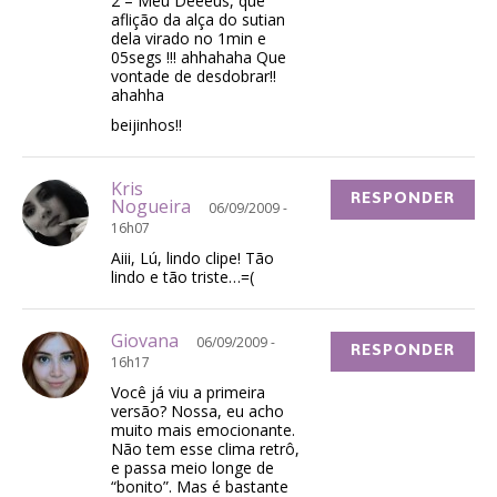
2 – Meu Deeeus, que
aflição da alça do sutian
dela virado no 1min e
05segs !!! ahhahaha Que
vontade de desdobrar!!
ahahha
beijinhos!!
Kris
RESPONDER
Nogueira
06/09/2009 -
16h07
Aiii, Lú, lindo clipe! Tão
lindo e tão triste…=(
Giovana
06/09/2009 -
RESPONDER
16h17
Você já viu a primeira
versão? Nossa, eu acho
muito mais emocionante.
Não tem esse clima retrô,
e passa meio longe de
“bonito”. Mas é bastante