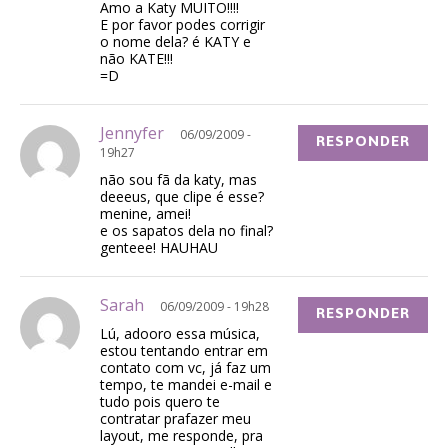
Amo a Katy MUITO!!!!
E por favor podes corrigir
o nome dela? é KATY e
não KATE!!!
=D
Jennyfer
06/09/2009 -
RESPONDER
19h27
não sou fã da katy, mas
deeeus, que clipe é esse?
menine, amei!
e os sapatos dela no final?
genteee! HAUHAU
Sarah
06/09/2009 - 19h28
RESPONDER
Lú, adooro essa música,
estou tentando entrar em
contato com vc, já faz um
tempo, te mandei e-mail e
tudo pois quero te
contratar prafazer meu
layout, me responde, pra