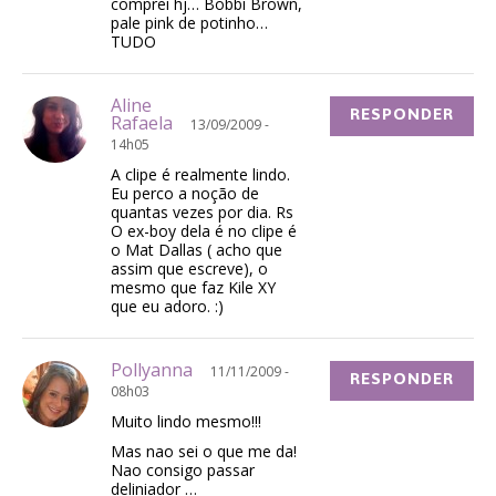
comprei hj… Bobbi Brown,
pale pink de potinho…
TUDO
Aline
RESPONDER
Rafaela
13/09/2009 -
14h05
A clipe é realmente lindo.
Eu perco a noção de
quantas vezes por dia. Rs
O ex-boy dela é no clipe é
o Mat Dallas ( acho que
assim que escreve), o
mesmo que faz Kile XY
que eu adoro. :)
Pollyanna
11/11/2009 -
RESPONDER
08h03
Muito lindo mesmo!!!
Mas nao sei o que me da!
Nao consigo passar
deliniador …