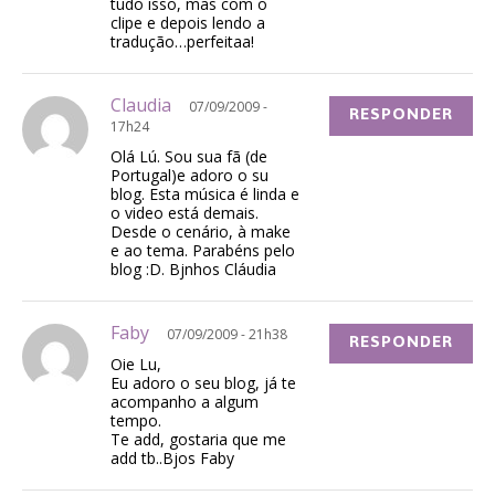
tudo isso, mas com o
clipe e depois lendo a
tradução…perfeitaa!
Claudia
07/09/2009 -
RESPONDER
17h24
Olá Lú. Sou sua fã (de
Portugal)e adoro o su
blog. Esta música é linda e
o video está demais.
Desde o cenário, à make
e ao tema. Parabéns pelo
blog :D. Bjnhos Cláudia
Faby
07/09/2009 - 21h38
RESPONDER
Oie Lu,
Eu adoro o seu blog, já te
acompanho a algum
tempo.
Te add, gostaria que me
add tb..Bjos Faby