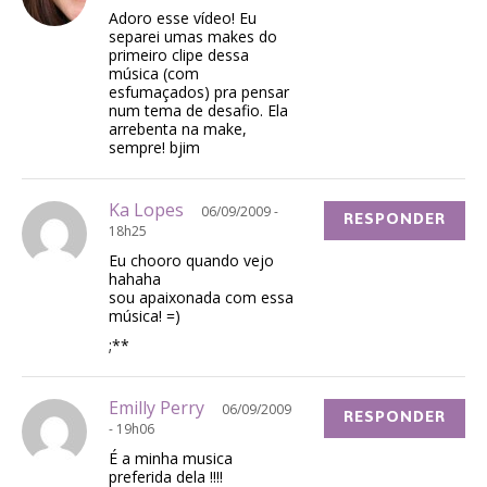
Adoro esse vídeo! Eu
separei umas makes do
primeiro clipe dessa
música (com
esfumaçados) pra pensar
num tema de desafio. Ela
arrebenta na make,
sempre! bjim
Ka Lopes
06/09/2009 -
RESPONDER
18h25
Eu chooro quando vejo
hahaha
sou apaixonada com essa
música! =)
;**
Emilly Perry
06/09/2009
RESPONDER
- 19h06
É a minha musica
preferida dela !!!!