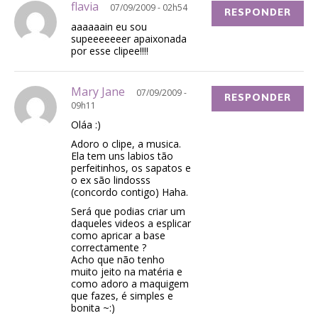
flavia
07/09/2009 - 02h54
RESPONDER
aaaaaain eu sou
supeeeeeeer apaixonada
por esse clipee!!!!
Mary Jane
07/09/2009 -
RESPONDER
09h11
Oláa :)
Adoro o clipe, a musica.
Ela tem uns labios tão
perfeitinhos, os sapatos e
o ex são lindosss
(concordo contigo) Haha.
Será que podias criar um
daqueles videos a esplicar
como apricar a base
correctamente ?
Acho que não tenho
muito jeito na matéria e
como adoro a maquigem
que fazes, é simples e
bonita ~:)