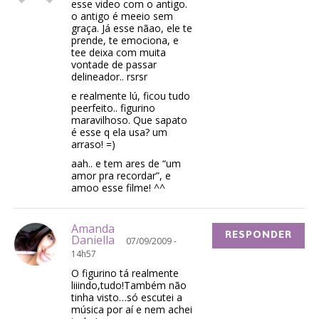
esse video com o antigo.
o antigo é meeio sem
graça. Já esse nãao, ele te
prende, te emociona, e
tee deixa com muita
vontade de passar
delineador.. rsrsr
e realmente lú, ficou tudo
peerfeito.. figurino
maravilhoso. Que sapato
é esse q ela usa? um
arraso! =)
aah.. e tem ares de “um
amor pra recordar”, e
amoo esse filme! ^^
Amanda
RESPONDER
Daniella
07/09/2009 -
14h57
O figurino tá realmente
liiindo,tudo!Também não
tinha visto…só escutei a
música por aí e nem achei