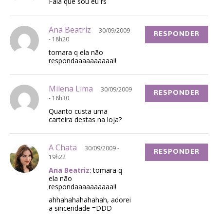
Fala que sou eu rs
Ana Beatriz
30/09/2009
RESPONDER
- 18h20
tomara q ela não
respondaaaaaaaaaa!!
Milena Lima
30/09/2009
RESPONDER
- 18h30
Quanto custa uma
carteira destas na loja?
A Chata
30/09/2009 -
RESPONDER
19h22
Ana Beatriz
: tomara q
ela não
respondaaaaaaaaaa!!
ahhahahahahahah, adorei
a sinceridade =DDD