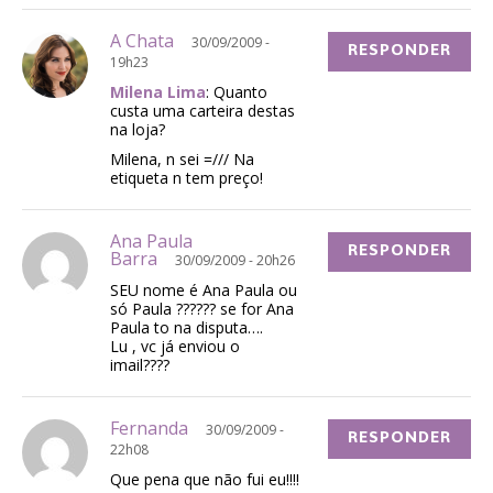
A Chata
30/09/2009 -
RESPONDER
19h23
Milena Lima
: Quanto
custa uma carteira destas
na loja?
Milena, n sei =/// Na
etiqueta n tem preço!
Ana Paula
RESPONDER
Barra
30/09/2009 - 20h26
SEU nome é Ana Paula ou
só Paula ?????? se for Ana
Paula to na disputa….
Lu , vc já enviou o
imail????
Fernanda
30/09/2009 -
RESPONDER
22h08
Que pena que não fui eu!!!!