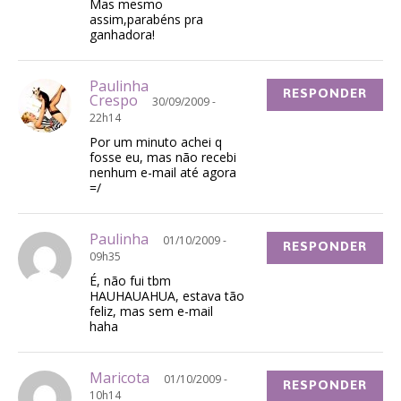
Mas mesmo
assim,parabéns pra
ganhadora!
Paulinha
RESPONDER
Crespo
30/09/2009 -
22h14
Por um minuto achei q
fosse eu, mas não recebi
nenhum e-mail até agora
=/
Paulinha
01/10/2009 -
RESPONDER
09h35
É, não fui tbm
HAUHAUAHUA, estava tão
feliz, mas sem e-mail
haha
Maricota
01/10/2009 -
RESPONDER
10h14