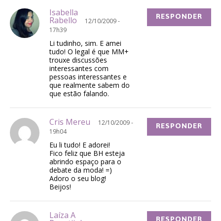
Isabella
RESPONDER
Rabello
12/10/2009 -
17h39
Li tudinho, sim. E amei
tudo! O legal é que MM+
trouxe discussões
interessantes com
pessoas interessantes e
que realmente sabem do
que estão falando.
Cris Mereu
12/10/2009 -
RESPONDER
19h04
Eu li tudo! E adorei!
Fico feliz que BH esteja
abrindo espaço para o
debate da moda! =)
Adoro o seu blog!
Beijos!
Laíza A
RESPONDER