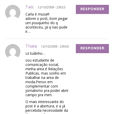
Taís
12/10/2009 - 23h23
RESPONDER
Carla é musa!!!
adorei o post, bom pegar
um pouquinho do q
aconteceu, já q nao pude
ir…
Thata
12/10/2009 - 23h56
RESPONDER
Lii tudinho…
sou estudante de
comunicação social,
minha area é Relações
Publicas, mas sonho em
trabalhar na area de
moda.Penso em
complementar com
jornalismo pra poder abrir
campo pra mim.
O mais interessante do
post é a abertura, e a já
percebida necessidade da