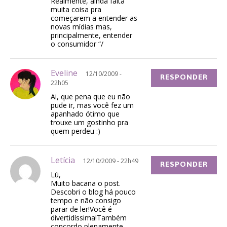
Realmente, ainda falta
muita coisa pra
começarem a entender as
novas mídias mas,
principalmente, entender
o consumidor “/
Eveline
12/10/2009 -
RESPONDER
22h05
Ai, que pena que eu não
pude ir, mas você fez um
apanhado ótimo que
trouxe um gostinho pra
quem perdeu :)
Letícia
12/10/2009 - 22h49
RESPONDER
Lú,
Muito bacana o post.
Descobri o blog há pouco
tempo e não consigo
parar de ler!Você é
divertidíssima!Também
concordo plenamente