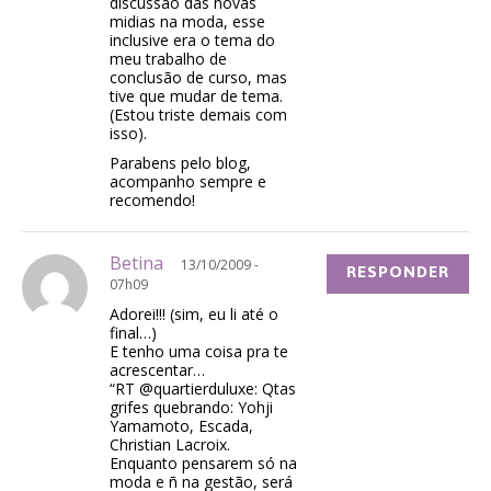
discussao das novas
midias na moda, esse
inclusive era o tema do
meu trabalho de
conclusão de curso, mas
tive que mudar de tema.
(Estou triste demais com
isso).
Parabens pelo blog,
acompanho sempre e
recomendo!
Betina
13/10/2009 -
RESPONDER
07h09
Adorei!!! (sim, eu li até o
final…)
E tenho uma coisa pra te
acrescentar…
“RT @quartierduluxe: Qtas
grifes quebrando: Yohji
Yamamoto, Escada,
Christian Lacroix.
Enquanto pensarem só na
moda e ñ na gestão, será