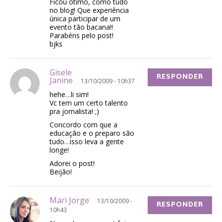
Ficou ótimo, como tudo
no blog! Que experiência
única participar de um
evento tão bacana!!
Parabéns pelo post!
bjks
Gisele
RESPONDER
Janine
13/10/2009 - 10h37
hehe…li sim!
Vc tem um certo talento
pra jornalista! ;)
Concordo com que a
educação e o preparo são
tudo…isso leva a gente
longe!
Adorei o post!
Beijão!
Mari Jorge
13/10/2009 -
RESPONDER
10h43