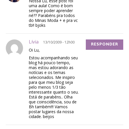
Nossa Lu, esse post foi
uma aula! Como é bom
sempre poder aprender
né?? Parabéns pra todos
do Minas Moda + e pra vc
tb!! bjoks
Lívia
13/10/2009 - 12h00
RESPONDER
Oi Lu,
Estou acompanhando seu
blog há pouco tempo,
mas estou adorando as
notícias e os temas
selecionados. Me inspiro
para que meu blog seja
pelo menos 1/3 tão
interessante quanto o seu.
Está de parabéns.. Olha
que coinscidência, sou de
Bh também!!! Vamos
postar lugares da nossa
cidade. beijos