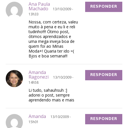
Ana Paula
RESPONDER
Machado
13/10/2009 -
13h33
Nossa, com certeza, valeu
muito à pena e eu li e reli
tudinho!!!! Ótimo post,
ótimos aprendizados e
uma mega inveja boa de
quem foi ao Minas
Moda+! Quaria ter ido =(
Bjos e boa semana!!!
Amanda
RESPONDER
Ragonezi
13/10/2009 -
14h58
Li tudo, sahauhsuh :]
adorei o post, sempre
aprendendo mais e mais
Amanda
13/10/2009 -
RESPONDER
15h01