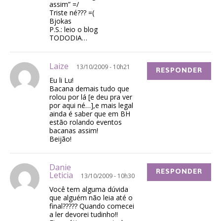
assim” =/
Triste né??? =(
Bjokas
P.S.: leio o blog
TODODIA…
Laize
13/10/2009 - 10h21
RESPONDER
Eu li Lu!
Bacana demais tudo que
rolou por lá [e deu pra ver
por aqui né…],e mais legal
ainda é saber que em BH
estão rolando eventos
bacanas assim!
Beijão!
Danie
RESPONDER
Leticia
13/10/2009 - 10h30
Você tem alguma dúvida
que alguém não leia até o
final????? Quando comecei
a ler devorei tudinho!!