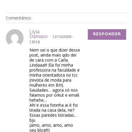
Comentários:
Lívia
RESPONDER
Dâmaso
12/10/2009 -
13h18
Nem sei o que dizer desse
post, ainda mais qdo dei
de cara com a Carla.
Lindaaa!!! Ela foi minha
professora na faculdade e
minha orientadora no tcc
(revista de moda para
mulheres em BH).
Saudades… agora só nos
falamos por orkut e email.
hehehe…
Ah! e essa fotinha ai é foi
tirada na casa dela, ne?
Essas paredes listradas…
bju
(amo, amo, amo, amo
seu blog!!!)