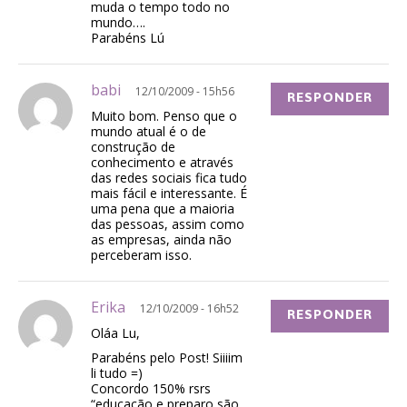
muda o tempo todo no
mundo….
Parabéns Lú
babi
12/10/2009 - 15h56
RESPONDER
Muito bom. Penso que o
mundo atual é o de
construção de
conhecimento e através
das redes sociais fica tudo
mais fácil e interessante. É
uma pena que a maioria
das pessoas, assim como
as empresas, ainda não
perceberam isso.
Erika
12/10/2009 - 16h52
RESPONDER
Oláa Lu,
Parabéns pelo Post! Siiiim
li tudo =)
Concordo 150% rsrs
“educação e preparo são