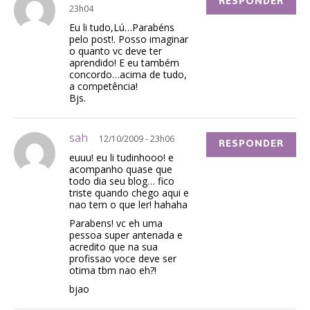
RESPONDER
23h04
Eu li tudo,Lú…Parabéns
pelo post!. Posso imaginar
o quanto vc deve ter
aprendido! E eu também
concordo…acima de tudo,
a competência!
Bjs.
sah
12/10/2009 - 23h06
RESPONDER
euuu! eu li tudinhooo! e
acompanho quase que
todo dia seu blog… fico
triste quando chego aqui e
nao tem o que ler! hahaha
Parabens! vc eh uma
pessoa super antenada e
acredito que na sua
profissao voce deve ser
otima tbm nao eh?!
bjao