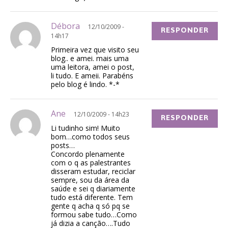
Débora
12/10/2009 -
RESPONDER
14h17
Primeira vez que visito seu
blog.. e amei. mais uma
uma leitora, amei o post,
li tudo. E ameii. Parabéns
pelo blog é lindo. *-*
Ane
12/10/2009 - 14h23
RESPONDER
Li tudinho sim! Muito
bom…como todos seus
posts…
Concordo plenamente
com o q as palestrantes
disseram estudar, reciclar
sempre, sou da área da
saúde e sei q diariamente
tudo está diferente. Tem
gente q acha q só pq se
formou sabe tudo…Como
já dizia a canção….Tudo