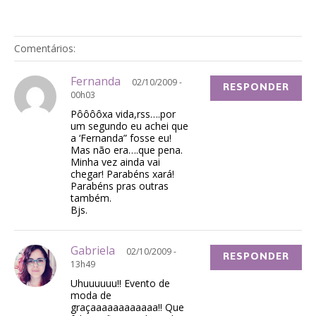
Comentários:
Fernanda
02/10/2009 -
RESPONDER
00h03
Pôôôôxa vida,rss….por
um segundo eu achei que
a ‘Fernanda” fosse eu!
Mas não era….que pena.
Minha vez ainda vai
chegar! Parabéns xará!
Parabéns pras outras
também.
Bjs.
Gabriela
02/10/2009 -
RESPONDER
13h49
Uhuuuuuu!! Evento de
moda de
graçaaaaaaaaaaaa!! Que