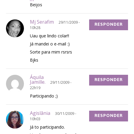
Beijos
Mj Serafim
29/11/2009 -
RESPONDER
10h28
Uau que lindo colar!!
Já mandei o e-mail :)
Sorte para mim rsrsrs
Bjks
Áquila
RESPONDER
Jamille.
29/11/2009 -
22h19
Participando ;)
Agislânia
30/11/2009 -
RESPONDER
10h03
Já to participando.