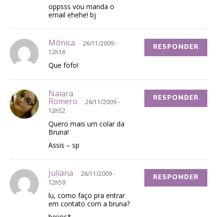
oppsss vou manda o
email ehehe! bj
Mônica
26/11/2009 -
RESPONDER
12h16
Que fofo!
Naiara
RESPONDER
Romero
26/11/2009 -
12h52
Quero mais um colar da
Bruna!
Assis – sp
Juliana
26/11/2009 -
RESPONDER
12h59
lu, como faço pra entrar
em contato com a bruna?
beijos*