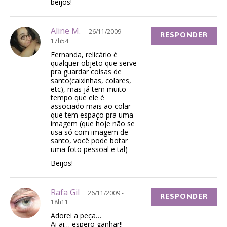
beijos!
Aline M.
26/11/2009 -
RESPONDER
17h54
Fernanda, relicário é
qualquer objeto que serve
pra guardar coisas de
santo(caixinhas, colares,
etc), mas já tem muito
tempo que ele é
associado mais ao colar
que tem espaço pra uma
imagem (que hoje não se
usa só com imagem de
santo, você pode botar
uma foto pessoal e tal)
Beijos!
Rafa Gil
26/11/2009 -
RESPONDER
18h11
Adorei a peça…
Ai ai… espero ganhar!!