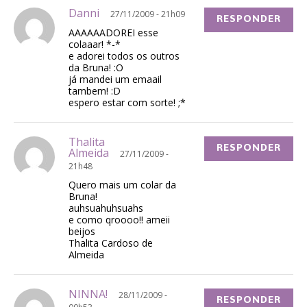
Danni
27/11/2009 - 21h09
RESPONDER
AAAAAADOREI esse
colaaar! *-*
e adorei todos os outros
da Bruna! :O
já mandei um emaail
tambem! :D
espero estar com sorte! ;*
Thalita
RESPONDER
Almeida
27/11/2009 -
21h48
Quero mais um colar da
Bruna!
auhsuahuhsuahs
e como qroooo!! ameii
beijos
Thalita Cardoso de
Almeida
NINNA!
28/11/2009 -
RESPONDER