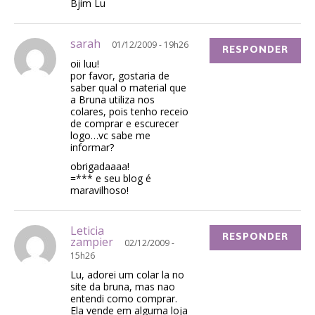
Bjim Lu
sarah
01/12/2009 - 19h26
RESPONDER
oii luu!
por favor, gostaria de
saber qual o material que
a Bruna utiliza nos
colares, pois tenho receio
de comprar e escurecer
logo…vc sabe me
informar?
obrigadaaaa!
=*** e seu blog é
maravilhoso!
Leticia
RESPONDER
zampier
02/12/2009 -
15h26
Lu, adorei um colar la no
site da bruna, mas nao
entendi como comprar.
Ela vende em alguma loja