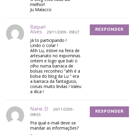
melhor!
Ju Malacco
Raquel
RESPONDER
Alves
26/11/2009 - 09h27
Já to participando !
Lindo o colar !
Ahh Lu, estive na feira de
artesanato no expominas
ontem e logo que bati o
olho numa barraca de
bolsas reconheci “ahh é a
bolsa do blog da Lu ” era
a barraca da fantagussi,
coisas muito lindas ! Valeu
a dica !
Nane :D
26/11/2009 -
RESPONDER
09h55
Pra qual e-mail deve-se
mandar as informações?