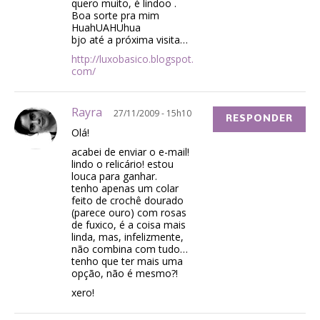
quero muito, é lindoo .
Boa sorte pra mim
HuahUAHUhua
bjo até a próxima visita…
http://luxobasico.blogspot.
com/
Rayra
27/11/2009 - 15h10
RESPONDER
Olá!
acabei de enviar o e-mail!
lindo o relicário! estou
louca para ganhar.
tenho apenas um colar
feito de crochê dourado
(parece ouro) com rosas
de fuxico, é a coisa mais
linda, mas, infelizmente,
não combina com tudo…
tenho que ter mais uma
opção, não é mesmo?!
xero!