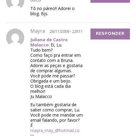
00h53
Tô no páreo!! Adorei o
blog. Bjs.
Mayra
28/11/2009 - 22h11
RESPONDER
Juliana de Castro
Malacco
: Ei, Lu.
Tudo bem?
Como faço pra entrar em
contato com a Bruna.
Adorei as peças e gostaria
de comprar algumas.
Você pode me passar?
Obrigada e um beijo.
O blog está cada dia
melhor!
Ju Malacco
Eu também gostaria de
saber como comprar, Lu.
Você pode me mandar um
email falando, por favor?
É
mayra_may_@hotmail.co
m