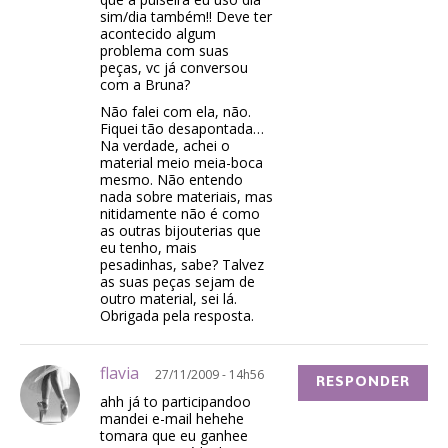
sim/dia também!! Deve ter
acontecido algum
problema com suas
peças, vc já conversou
com a Bruna?
Não falei com ela, não.
Fiquei tão desapontada…
Na verdade, achei o
material meio meia-boca
mesmo. Não entendo
nada sobre materiais, mas
nitidamente não é como
as outras bijouterias que
eu tenho, mais
pesadinhas, sabe? Talvez
as suas peças sejam de
outro material, sei lá.
Obrigada pela resposta.
flavia
27/11/2009 - 14h56
RESPONDER
ahh já to participandoo
mandei e-mail hehehe
tomara que eu ganhee