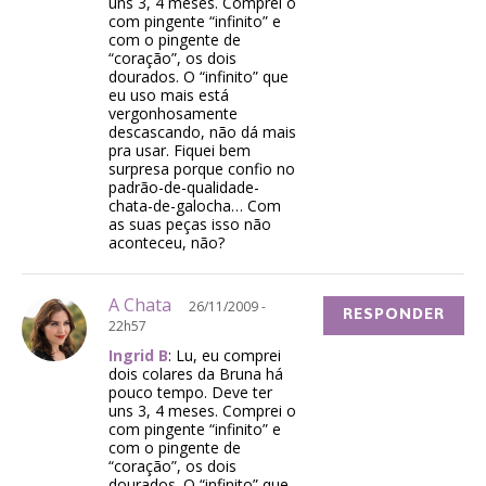
uns 3, 4 meses. Comprei o
com pingente “infinito” e
com o pingente de
“coração”, os dois
dourados. O “infinito” que
eu uso mais está
vergonhosamente
descascando, não dá mais
pra usar. Fiquei bem
surpresa porque confio no
padrão-de-qualidade-
chata-de-galocha… Com
as suas peças isso não
aconteceu, não?
A Chata
26/11/2009 -
RESPONDER
22h57
Ingrid B
: Lu, eu comprei
dois colares da Bruna há
pouco tempo. Deve ter
uns 3, 4 meses. Comprei o
com pingente “infinito” e
com o pingente de
“coração”, os dois
dourados. O “infinito” que