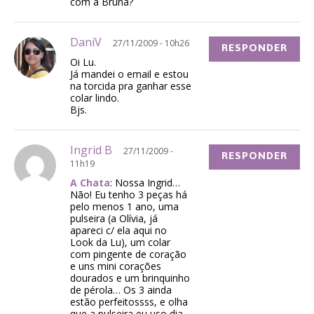
com a Bruna?
DaniV
27/11/2009 - 10h26
RESPONDER
Oi Lu.
Já mandei o email e estou
na torcida pra ganhar esse
colar lindo.
Bjs.
Ingrid B
27/11/2009 -
RESPONDER
11h19
A Chata
: Nossa Ingrid…
Não! Eu tenho 3 peças há
pelo menos 1 ano, uma
pulseira (a Olívia, já
apareci c/ ela aqui no
Look da Lu), um colar
com pingente de coração
e uns mini corações
dourados e um brinquinho
de pérola… Os 3 ainda
estão perfeitossss, e olha
que a pulseira eu uso dia