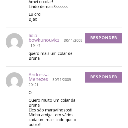
Amei o colar!
Lindo demaisSssssss!
Eu qro!
Bjão
lidia
RESPONDER
bowkunouvicz
30/11/2009
- 19h47
quero mais um colar de
Bruna
Andressa
RESPONDER
Menezes
30/11/2009 -
20h21
Oi
Quero muito um colar da
Bruna!
Eles são maravilhosos!!!
Minha amiga tem vários…
cada um mais lindo que o
outro!!!