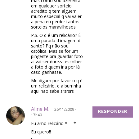
mas como sou azerenta
em qualquer sorteio
acredito q tem alguem
muito especial q vai valer
a pena eu perder tantos
sorteios maravilhosos.
P.S. O q é um relicário? É
uma parada d imagem d
santo? Pq não sou
católica. Mas se for um
pingente pra guardar foto
ai vai ser dureza escolher
a foto d quem iria por lá
caso ganhasse.
Me digam por favor o q é
um relicário, q a burrinha
aqui não sabe srsrsrs
Aline M.
26/11/2009 -
RESPONDER
17h49
Eu amo relicário *—-*
Eu quero!!