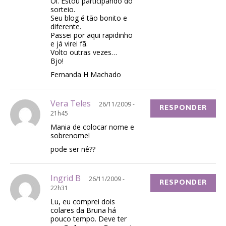
Oi. Estou participando do
sorteio.
Seu blog é tão bonito e
diferente.
Passei por aqui rapidinho
e já virei fã.
Volto outras vezes…
Bjo!
Fernanda H Machado
Vera Teles
26/11/2009 -
RESPONDER
21h45
Mania de colocar nome e
sobrenome!
pode ser nê??
Ingrid B
26/11/2009 -
RESPONDER
22h31
Lu, eu comprei dois
colares da Bruna há
pouco tempo. Deve ter