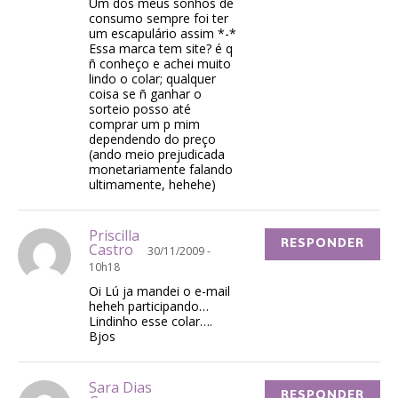
Um dos meus sonhos de
consumo sempre foi ter
um escapulário assim *-*
Essa marca tem site? é q
ñ conheço e achei muito
lindo o colar; qualquer
coisa se ñ ganhar o
sorteio posso até
comprar um p mim
dependendo do preço
(ando meio prejudicada
monetariamente falando
ultimamente, hehehe)
Priscilla
RESPONDER
Castro
30/11/2009 -
10h18
Oi Lú ja mandei o e-mail
heheh participando…
Lindinho esse colar….
Bjos
Sara Dias
RESPONDER