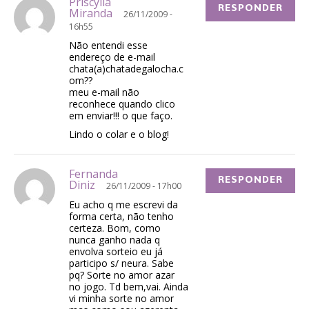
Priscylla
RESPONDER
Miranda
26/11/2009 -
16h55
Não entendi esse
endereço de e-mail
chata(a)chatadegalocha.c
om??
meu e-mail não
reconhece quando clico
em enviar!!! o que faço.
Lindo o colar e o blog!
Fernanda
RESPONDER
Diniz
26/11/2009 - 17h00
Eu acho q me escrevi da
forma certa, não tenho
certeza. Bom, como
nunca ganho nada q
envolva sorteio eu já
participo s/ neura. Sabe
pq? Sorte no amor azar
no jogo. Td bem,vai. Ainda
vi minha sorte no amor