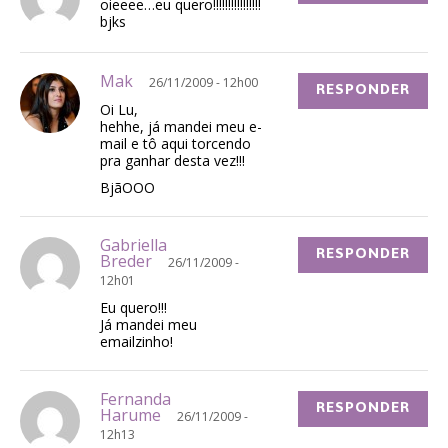
oieeee…eu quero!!!!!!!!!!!!!!!!
bjks
Mak
26/11/2009 - 12h00
RESPONDER
Oi Lu,
hehhe, já mandei meu e-
mail e tô aqui torcendo
pra ganhar desta vez!!!
BjãOOO
Gabriella
RESPONDER
Breder
26/11/2009 -
12h01
Eu quero!!!
Já mandei meu
emailzinho!
Fernanda
RESPONDER
Harume
26/11/2009 -
12h13