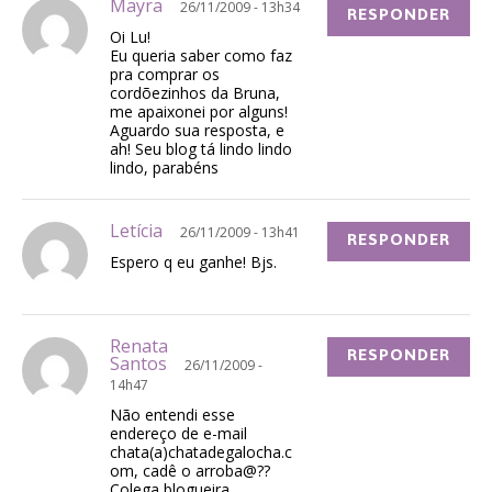
Mayra
26/11/2009 - 13h34
RESPONDER
Oi Lu!
Eu queria saber como faz
pra comprar os
cordõezinhos da Bruna,
me apaixonei por alguns!
Aguardo sua resposta, e
ah! Seu blog tá lindo lindo
lindo, parabéns
Letícia
26/11/2009 - 13h41
RESPONDER
Espero q eu ganhe! Bjs.
Renata
RESPONDER
Santos
26/11/2009 -
14h47
Não entendi esse
endereço de e-mail
chata(a)chatadegalocha.c
om, cadê o arroba@??
Colega blogueira,