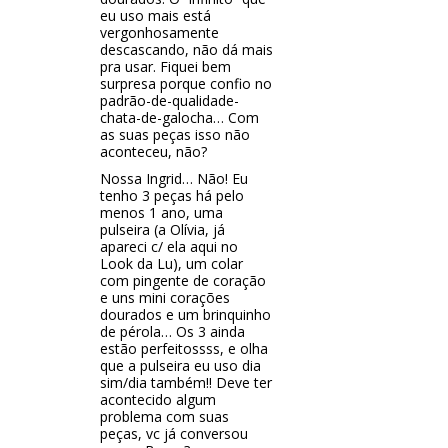
eu uso mais está
vergonhosamente
descascando, não dá mais
pra usar. Fiquei bem
surpresa porque confio no
padrão-de-qualidade-
chata-de-galocha… Com
as suas peças isso não
aconteceu, não?
Nossa Ingrid… Não! Eu
tenho 3 peças há pelo
menos 1 ano, uma
pulseira (a Olívia, já
apareci c/ ela aqui no
Look da Lu), um colar
com pingente de coração
e uns mini corações
dourados e um brinquinho
de pérola… Os 3 ainda
estão perfeitossss, e olha
que a pulseira eu uso dia
sim/dia também!! Deve ter
acontecido algum
problema com suas
peças, vc já conversou