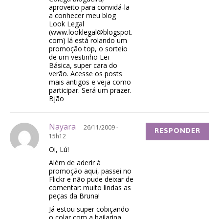
aproveito para convidá-la
a conhecer meu blog
Look Legal
(
www.looklegal@blogspot.
com
) lá está rolando um
promoção top, o sorteio
de um vestinho Lei
Básica, super cara do
verão. Acesse os posts
mais antigos e veja como
participar. Será um prazer.
Bjão
Nayara
26/11/2009 -
RESPONDER
15h12
Oi, Lú!
Além de aderir à
promoção aqui, passei no
Flickr e não pude deixar de
comentar: muito lindas as
peças da Bruna!
Já estou super cobiçando
o colar com a bailarina