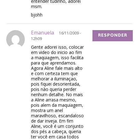
entender tudinho, adorei
msm.
bjohh
Emanuela
16/11/2009 -
RESPONDER
12h09
Gente adorei isso, colocar
em video do inicio ao fim
a maquiagem, isso facilita
para que aprendamos.
Agora Aline fale mais alto
e com certeza tem que
melhorar a iluminaçao,
pois fiquei desorientada,
pois nào queria perder
nenhum detalhe. No mais
a Aline arrasa mesmo,
pois alem da maquiagem,
mostra um anel
maravilhoso, escandaloso
de dar inveja. Em fim
Aline, você é um conjunto
dos pés a cabeça, queria
ter você em casa todos