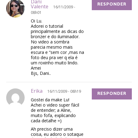
Dani
RESPONDER
Valente
16/11/2009 -
08h01
Oi Lu.
Adorei o tutorial
principalmente as dicas do
bronzer e do iluminador.
No video a sombra
parecia mesmo mais
escura e “sem cor ,mas na
foto deu pra ver q ela é
um roxinho muito lindo.
Amei
Bjs, Dani..
Erika
16/11/2009 - 08h19
RESPONDER
Gostei da make Lu!
Achei o video super fácil
de entender; a Aline,
muito fofa, explicando
cada detalhe =)
Ah preciso dizer uma
coisa, eu adoro o sotaque