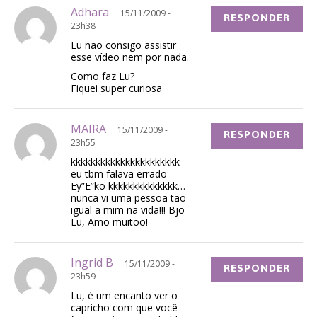
Adhara
15/11/2009 -
RESPONDER
23h38
Eu não consigo assistir
esse vídeo nem por nada.
Como faz Lu?
Fiquei super curiosa
MAIRA
15/11/2009 -
RESPONDER
23h55
kkkkkkkkkkkkkkkkkkkkkk
eu tbm falava errado
Ey”E”ko kkkkkkkkkkkkkk…
nunca vi uma pessoa tão
igual a mim na vida!!! Bjo
Lu, Amo muitoo!
Ingrid B
15/11/2009 -
RESPONDER
23h59
Lu, é um encanto ver o
capricho com que você