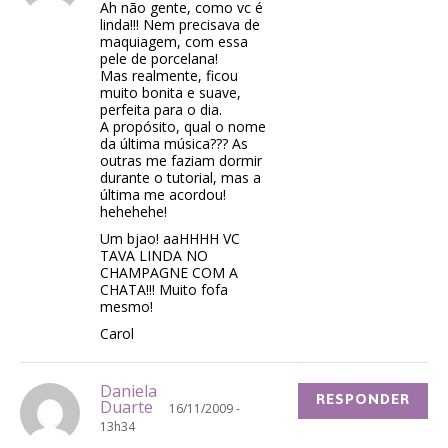
Ah não gente, como vc é
linda!!! Nem precisava de
maquiagem, com essa
pele de porcelana!
Mas realmente, ficou
muito bonita e suave,
perfeita para o dia.
A propósito, qual o nome
da última música??? As
outras me faziam dormir
durante o tutorial, mas a
última me acordou!
hehehehe!
Um bjao! aaHHHH VC
TAVA LINDA NO
CHAMPAGNE COM A
CHATA!!! Muito fofa
mesmo!
Carol
Daniela
RESPONDER
Duarte
16/11/2009 -
13h34