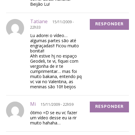
Beijão Lu!
Tatiane
15/11/2009 -
RESPONDER
22h33
Lu adorei o vídeo…
algumas partes são até
engraçadas!! Ficou muito
bonita!!
Ahh estive hj no espaço
Geodeli, te vi, fiquei com
vergonha de ir te
cumprimentar… mas foi
muito bakana, entendo pq
vc vai no Valentina, as
meninas são 10!! beijos
Mi
15/11/2009 - 22h59
RESPONDER
ótimo =D se eu vc fazer
um vídeo desse eu ia rir
muito hahaha…