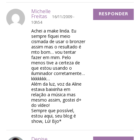
Michelle
RESPONDER
Freitas
16/11/2009 -
10h54
Achei a make linda. Eu
sempre fiquei meio
cismada de usar o bronzer
assim mas o resultado é
mto bom… vou tentar
fazer em mim. Pelo
menos tive a certeza de
que estou usando o
iluminador corretamente…
kkkkkkk…
Além da luz, voz da Aline
estava baixinha em
relação a música mas
mesmo assim, gostei d+
do vídeo!
Sempre que possível,
estou aqui, seu blog é
show, Lú! Bjo*
Denise