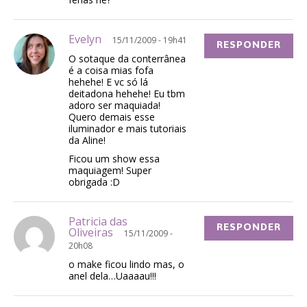
Evelyn
15/11/2009 - 19h41
RESPONDER
O sotaque da conterrânea
é a coisa mias fofa
hehehe! E vc só lá
deitadona hehehe! Eu tbm
adoro ser maquiada!
Quero demais esse
iluminador e mais tutoriais
da Aline!
Ficou um show essa
maquiagem! Super
obrigada :D
Patricia das
RESPONDER
Oliveiras
15/11/2009 -
20h08
o make ficou lindo mas, o
anel dela…Uaaaau!!!