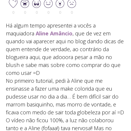
0
0
0
0
0
0
Há algum tempo apresentei a vocês a
maquiadora
Aline Amâncio
, que de vez em
quando vai aparecer aqui no blog dando dicas de
quem entende de verdade, ao contrário da
blogueira aqui, que adooora pesar a mão no
blush e sabe mais sobre como comprar do que
como usar =D
No primeiro tutorial, pedi à Aline que me
ensinasse a fazer uma make colorida que eu
pudesse usar no dia a dia… É bem difícil sair do
marrom basiquinho, mas morro de vontade, e
ficava com medo de sair toda globeleza por aí =D
O vídeo não ficou 100%, a luz não colaborou
tanto e a Aline (fofaaa!) tava nervosa!! Mas no