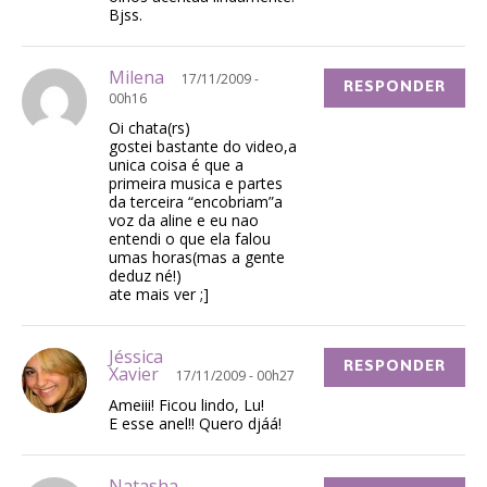
Bjss.
Milena
17/11/2009 -
RESPONDER
00h16
Oi chata(rs)
gostei bastante do video,a
unica coisa é que a
primeira musica e partes
da terceira “encobriam”a
voz da aline e eu nao
entendi o que ela falou
umas horas(mas a gente
deduz né!)
ate mais ver ;]
Jéssica
RESPONDER
Xavier
17/11/2009 - 00h27
Ameiii! Ficou lindo, Lu!
E esse anel!! Quero djáá!
Natasha