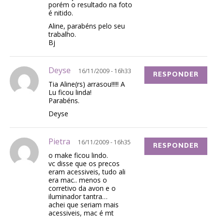
porém o resultado na foto
é nitido.
Aline, parabéns pelo seu
trabalho.
Bj
Deyse
16/11/2009 - 16h33
RESPONDER
Tia Aline(rs) arrasou!!!!! A
Lu ficou linda!
Parabéns.
Deyse
Pietra
16/11/2009 - 16h35
RESPONDER
o make ficou lindo.
vc disse que os precos
eram acessiveis, tudo ali
era mac.. menos o
corretivo da avon e o
iluminador tantra…
achei que seriam mais
acessiveis, mac é mt