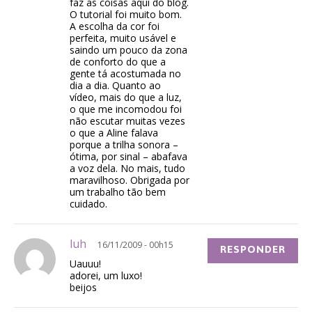
faz as coisas aqui do blog.
O tutorial foi muito bom.
A escolha da cor foi
perfeita, muito usável e
saindo um pouco da zona
de conforto do que a
gente tá acostumada no
dia a dia. Quanto ao
vídeo, mais do que a luz,
o que me incomodou foi
não escutar muitas vezes
o que a Aline falava
porque a trilha sonora –
ótima, por sinal – abafava
a voz dela. No mais, tudo
maravilhoso. Obrigada por
um trabalho tão bem
cuidado.
luh
16/11/2009 - 00h15
RESPONDER
Uauuu!
adorei, um luxo!
beijos