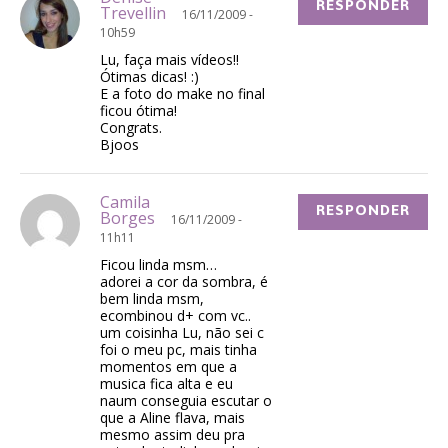
RESPONDER
Trevellin
16/11/2009 -
10h59
Lu, faça mais vídeos!!
Ótimas dicas! :)
E a foto do make no final
ficou ótima!
Congrats.
Bjoos
Camila
RESPONDER
Borges
16/11/2009 -
11h11
Ficou linda msm…
adorei a cor da sombra, é
bem linda msm,
ecombinou d+ com vc..
um coisinha Lu, não sei c
foi o meu pc, mais tinha
momentos em que a
musica fica alta e eu
naum conseguia escutar o
que a Aline flava, mais
mesmo assim deu pra