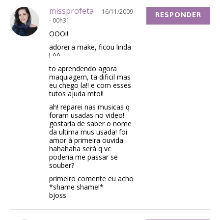
missprofeta
16/11/2009
RESPONDER
- 00h31
OOOi!
adorei a make, ficou linda
! ^^
to aprendendo agora
maquiagem, ta dificil mas
eu chego la!! e com esses
tutos ajuda mto!!
ah! reparei nas musicas q
foram usadas no video!
gostaria de saber o nome
da ultima mus usada! foi
amor à primeira ouvida
hahahaha será q vc
poderia me passar se
souber?
primeiro comente eu acho
*shame shame!*
bjoss