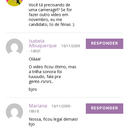
Você tá precisando de
uma cameragirl? Se for
fazer outro vídeo em
novembro, eu me
candidato, to de férias :)
Isabela
RESPONDER
Albuquerque
16/11/2009
- 18h01
Oláaa!
O video ficou ótimo, mas
a trilha sonora foi
tuuuudo, fala pra
gente..rsrsrs..
bjos
Mariana
16/11/2009 -
RESPONDER
18h18
Nossa, ficou legal demais!
bjo