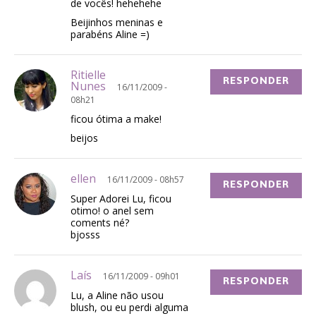
de vocês! hehehehe
Beijinhos meninas e
parabéns Aline =)
Ritielle
RESPONDER
Nunes
16/11/2009 -
08h21
ficou ótima a make!
beijos
ellen
16/11/2009 - 08h57
RESPONDER
Super Adorei Lu, ficou
otimo! o anel sem
coments né?
bjosss
Laís
16/11/2009 - 09h01
RESPONDER
Lu, a Aline não usou
blush, ou eu perdi alguma