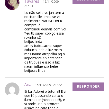
Tavares
15/11/2009 -
21h03
Lu não sei q vc jah tem a
nocturnelle…mas se vc
realmente NAUM TIVER…
compra já…
combinou demais com vc!
*eu tb super cobiço essa
roxinha xD
beijos linda
amey tudo…achei super
didatico, soh a luz msm…
mas naum atrapalha pq o
importante eh entender
os truques e isso a luz
naum influencia hehe
beijosss linda
Ana
15/11/2009 - 21h22
RESPONDER
Ei Lú! Adorei o tutorial! E vi
que tô passando certo o
iluminador (heeeeeee!!), e
vi onde uso o bronzer
(usava na cara toda e