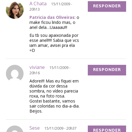
A Chata
15/11/2009 -
RESPONDER
20h13
Patricia das Oliveiras
: o
make ficou lindo mas, o
anel dela…Uaaaau!!!
Eu tb sou apaixonada por
esse anel!!!!! Sabia que vcs
iam amar, avisei pra ela
=D
viviane
15/11/2009 -
RESPONDER
20h16
Adorei!!! Mas eu fiquei em
dúvida da cor dessa
sombra, no vídeo parecia
roxa, na foto rosa.
Gostei bastante, vamos
sair coloridas no dia-a-dia.
Beijos.
Sese
15/11/2009 - 20h37
RESPONDER