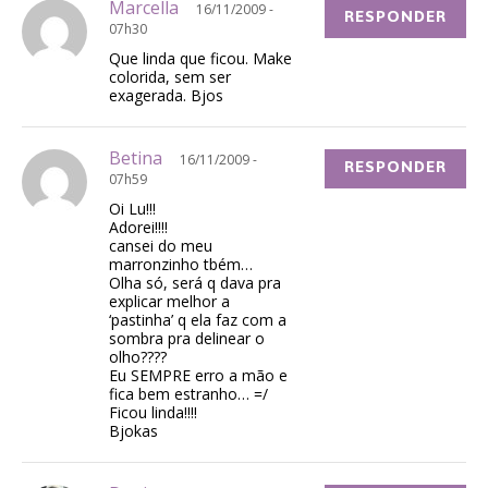
Marcella
16/11/2009 -
RESPONDER
07h30
Que linda que ficou. Make
colorida, sem ser
exagerada. Bjos
Betina
16/11/2009 -
RESPONDER
07h59
Oi Lu!!!
Adorei!!!!
cansei do meu
marronzinho tbém…
Olha só, será q dava pra
explicar melhor a
‘pastinha’ q ela faz com a
sombra pra delinear o
olho????
Eu SEMPRE erro a mão e
fica bem estranho… =/
Ficou linda!!!!
Bjokas