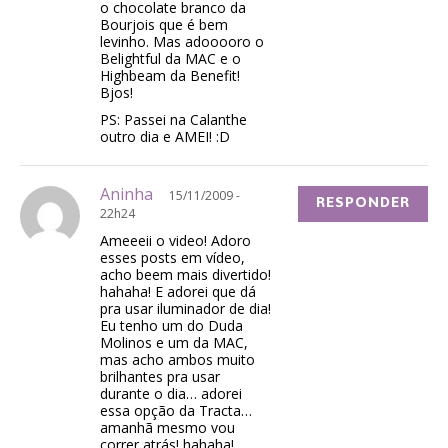
o chocolate branco da
Bourjois que é bem
levinho. Mas adooooro o
Belightful da MAC e o
Highbeam da Benefit!
Bjos!
PS: Passei na Calanthe
outro dia e AMEI! :D
Aninha
15/11/2009 -
RESPONDER
22h24
Ameeeii o video! Adoro
esses posts em vídeo,
acho beem mais divertido!
hahaha! E adorei que dá
pra usar iluminador de dia!
Eu tenho um do Duda
Molinos e um da MAC,
mas acho ambos muito
brilhantes pra usar
durante o dia… adorei
essa opção da Tracta…
amanhã mesmo vou
correr atrás! hahaha!