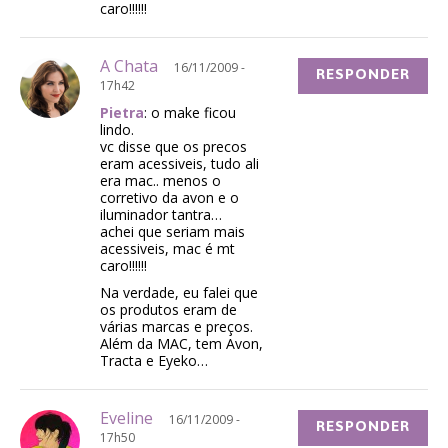
caro!!!!!!
A Chata
16/11/2009 -
RESPONDER
17h42
Pietra
: o make ficou
lindo.
vc disse que os precos
eram acessiveis, tudo ali
era mac.. menos o
corretivo da avon e o
iluminador tantra…
achei que seriam mais
acessiveis, mac é mt
caro!!!!!!
Na verdade, eu falei que
os produtos eram de
várias marcas e preços.
Além da MAC, tem Avon,
Tracta e Eyeko…
Eveline
16/11/2009 -
RESPONDER
17h50