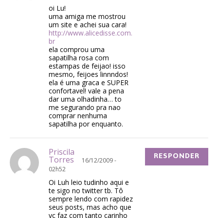
oi Lu!
uma amiga me mostrou
um site e achei sua cara!
http://www.alicedisse.com.
br
ela comprou uma
sapatilha rosa com
estampas de feijao! isso
mesmo, feijoes linnndos!
ela é uma graca e SUPER
confortavel! vale a pena
dar uma olhadinha… to
me segurando pra nao
comprar nenhuma
sapatilha por enquanto.
Priscila
RESPONDER
Torres
16/12/2009 -
02h52
Oi Luh leio tudinho aqui e
te sigo no twitter tb. Tô
sempre lendo com rapidez
seus posts, mas acho que
vc faz com tanto carinho