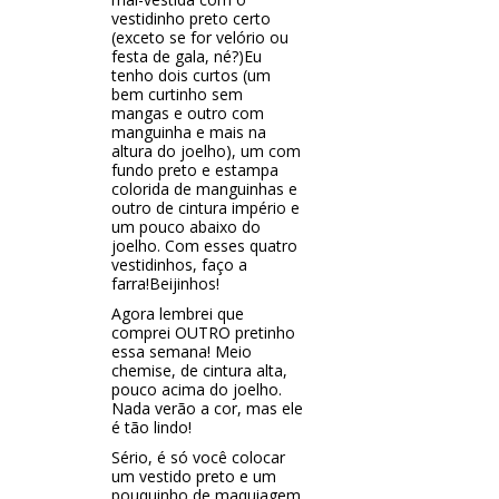
vestidinho preto certo
(exceto se for velório ou
festa de gala, né?)Eu
tenho dois curtos (um
bem curtinho sem
mangas e outro com
manguinha e mais na
altura do joelho), um com
fundo preto e estampa
colorida de manguinhas e
outro de cintura império e
um pouco abaixo do
joelho. Com esses quatro
vestidinhos, faço a
farra!Beijinhos!
Agora lembrei que
comprei OUTRO pretinho
essa semana! Meio
chemise, de cintura alta,
pouco acima do joelho.
Nada verão a cor, mas ele
é tão lindo!
Sério, é só você colocar
um vestido preto e um
pouquinho de maquiagem