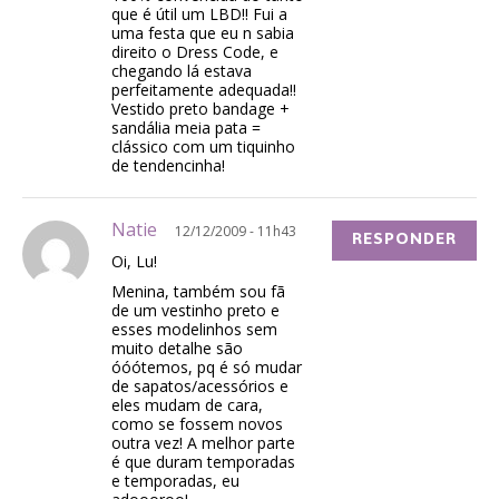
que é útil um LBD!! Fui a
uma festa que eu n sabia
direito o Dress Code, e
chegando lá estava
perfeitamente adequada!!
Vestido preto bandage +
sandália meia pata =
clássico com um tiquinho
de tendencinha!
Natie
12/12/2009 - 11h43
RESPONDER
Oi, Lu!
Menina, também sou fã
de um vestinho preto e
esses modelinhos sem
muito detalhe são
óóótemos, pq é só mudar
de sapatos/acessórios e
eles mudam de cara,
como se fossem novos
outra vez! A melhor parte
é que duram temporadas
e temporadas, eu