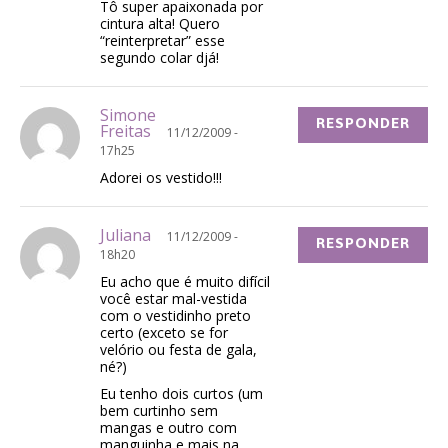
Tô super apaixonada por
cintura alta! Quero
“reinterpretar” esse
segundo colar djá!
Simone
RESPONDER
Freitas
11/12/2009 -
17h25
Adorei os vestido!!!
Juliana
11/12/2009 -
RESPONDER
18h20
Eu acho que é muito difícil
você estar mal-vestida
com o vestidinho preto
certo (exceto se for
velório ou festa de gala,
né?)
Eu tenho dois curtos (um
bem curtinho sem
mangas e outro com
manguinha e mais na