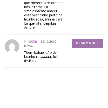
que merece o retorno de
nós leitoras. Eu
simplesmente ameiiiiii
esse vestidinho preto de
lacinho rosa, minha cara.
Eu quero!rs. beijokas
Amore!
Priscila
16/12/2009 -
RESPONDER
09h54
Tbem babaei p/ o de
lacinho rosaaaaa, fofo
d+.Bjos