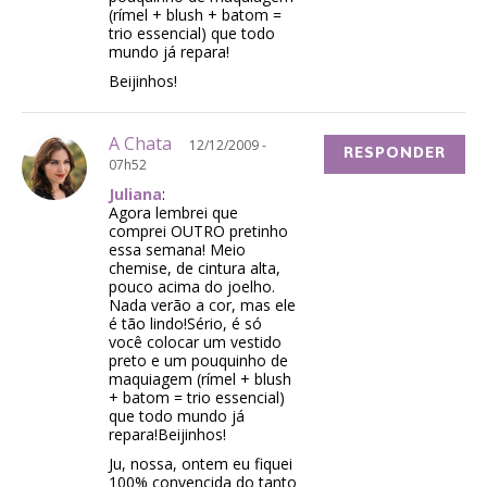
(rímel + blush + batom =
trio essencial) que todo
mundo já repara!
Beijinhos!
A Chata
12/12/2009 -
RESPONDER
07h52
Juliana
:
Agora lembrei que
comprei OUTRO pretinho
essa semana! Meio
chemise, de cintura alta,
pouco acima do joelho.
Nada verão a cor, mas ele
é tão lindo!Sério, é só
você colocar um vestido
preto e um pouquinho de
maquiagem (rímel + blush
+ batom = trio essencial)
que todo mundo já
repara!Beijinhos!
Ju, nossa, ontem eu fiquei
100% convencida do tanto