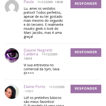
Paula
11/12/2009 - 10h45
RESPONDER
Lu, amei os vestidos
pretos!! Todos perfeitos,
apesar de eu ter gostado
mais mesmo do segundo
e do terceiro. E realmente
muuito geek o look do
Marc Jacobs, mas é uma
graça!
Daiane Negretti
RESPONDER
Caldeira
11/12/2009 -
10h59
Vi sua entrevista no
comercial da Sym, tava
d++++
Elaine Porto
11/12/2009
RESPONDER
- 11h11
Lú!! os pretinhos básicos
são meus favoritos!
O 3º modelo tá uma coisa