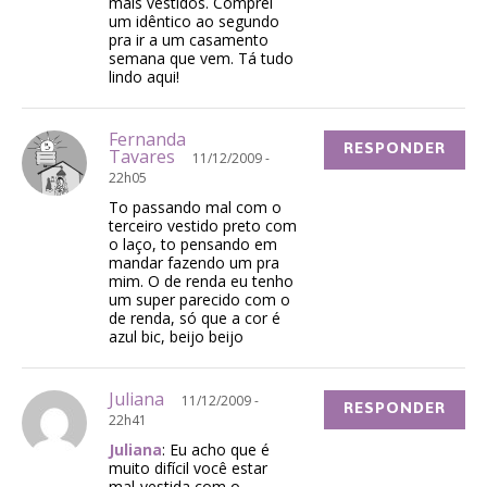
mais vestidos. Comprei
um idêntico ao segundo
pra ir a um casamento
semana que vem. Tá tudo
lindo aqui!
Fernanda
RESPONDER
Tavares
11/12/2009 -
22h05
To passando mal com o
terceiro vestido preto com
o laço, to pensando em
mandar fazendo um pra
mim. O de renda eu tenho
um super parecido com o
de renda, só que a cor é
azul bic, beijo beijo
Juliana
11/12/2009 -
RESPONDER
22h41
Juliana
: Eu acho que é
muito difícil você estar
mal-vestida com o