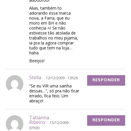
adoooroo!
Alias, também to
adorando essa marca
nova, a Farra, que eu
moro em BH e não
conhecia =/ Se não
estivesse tão atolada de
trabalhos no meu pijama,
ia pra la agora comprar
tudo que tem na loja…
haha
Beeijos!
Stella
12/12/2009 - 13h26
RESPONDER
“Se eu VIR uma sainha
dessas…”, só pra não ficar
errado, fica feio. Um
abraço!
Tatianna
RESPONDER
Ribeiro
15/12/2009 -
07h00