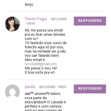
Beijo
Flavia Fraga
08/12/2009
RESPONDER
- 18h47
Mi, me passa seu email
pra eu tirar umas dúvidas
com vc?
Tô fazendo esse curso de
francês aqui só por isso,
mas na verdade sei q não
vou sair falando bem.
Meu email é:
necurat@gmail.com
Me passa o seu, tá?
E boa sorte pra vc!
paula
08/12/2009 - 18h55
RESPONDER
aiiiii³³³ ameeei³!!! Adoro
essa parte do
intercâmbio!!! O Canadá é
perfeito e com certeza
está no meu roteiro de