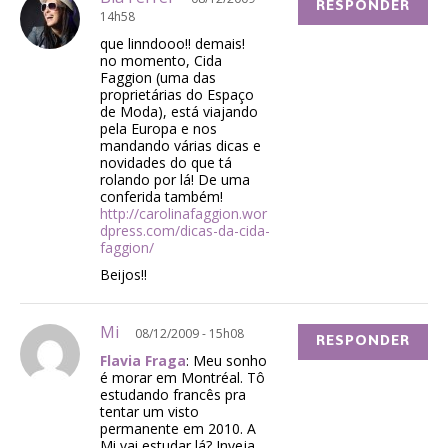
RESPONDER
14h58
que linndooo!! demais!
no momento, Cida
Faggion (uma das
proprietárias do Espaço
de Moda), está viajando
pela Europa e nos
mandando várias dicas e
novidades do que tá
rolando por lá! De uma
conferida também!
http://carolinafaggion.wor
dpress.com/dicas-da-cida-
faggion/
Beijos!!
Mi
08/12/2009 - 15h08
RESPONDER
Flavia Fraga
: Meu sonho
é morar em Montréal. Tô
estudando francês pra
tentar um visto
permanente em 2010. A
Mi vai estudar lá? Inveja