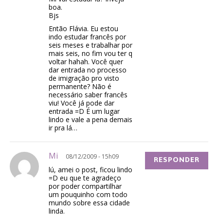
boa.
Bjs
Então Flávia. Eu estou
indo estudar francês por
seis meses e trabalhar por
mais seis, no fim vou ter q
voltar hahah. Você quer
dar entrada no processo
de imigração pro visto
permanente? Não é
necessário saber francês
viu! Você já pode dar
entrada =D É um lugar
lindo e vale a pena demais
ir pra lá…
Mi
08/12/2009 - 15h09
RESPONDER
lú, amei o post, ficou lindo
=D eu que te agradeço
por poder compartilhar
um pouquinho com todo
mundo sobre essa cidade
linda.