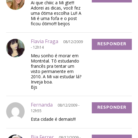
Ai que chiiic a Mi gte!!!
Adorei as dicas, você fez
uma ótima escolha Lu!! A
Mi é uma fofa e o post
ficou ótimo!!! beijos
Flavia Fraga
08/12/2009
RESPONDER
- 12h14
Meu sonho é morar em
Montréal. Tô estudando
francês pra tentar um
visto permanente em
2010. A Mi vai estudar lá?
Inveja boa.
Bjs
Fernanda
08/12/2009 -
RESPONDER
12h55
Esta cidade é demais!!!
Bia Ferrer
08/12/2009 -