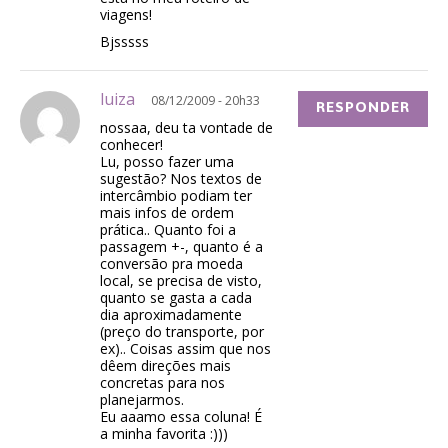
viagens!
Bjsssss
luiza
08/12/2009 - 20h33
RESPONDER
nossaa, deu ta vontade de
conhecer!
Lu, posso fazer uma
sugestão? Nos textos de
intercâmbio podiam ter
mais infos de ordem
prática.. Quanto foi a
passagem +-, quanto é a
conversão pra moeda
local, se precisa de visto,
quanto se gasta a cada
dia aproximadamente
(preço do transporte, por
ex).. Coisas assim que nos
dêem direções mais
concretas para nos
planejarmos.
Eu aaamo essa coluna! É
a minha favorita :)))