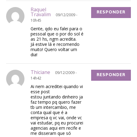
Raquel
RESPONDER
Travalim
09/12/2009 -
10h45
Gente, qdo eu falei para o
pessoal que o por do sol é
as 21 hs, ngm acredita.
Já estive lá e recomendo
muito! Quero voltar um
dia!
Thiciane
09/12/2009 -
RESPONDER
14h42
Ai nem acreditei quando vi
esse post
estou juntando dinheiro ja
faz tempo pq quero fazer
tb um intercambio, me
conta qual que é a
empresa q vc vai, onde vc
vai estudar, pq eu procurei
agencias aqui em recife e
me disseram que só