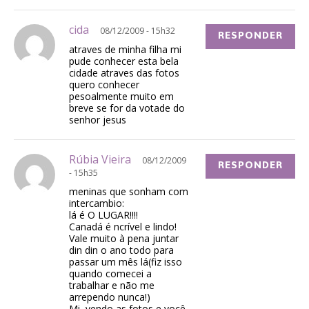
cida
08/12/2009 - 15h32
RESPONDER
atraves de minha filha mi
pude conhecer esta bela
cidade atraves das fotos
quero conhecer
pesoalmente muito em
breve se for da votade do
senhor jesus
Rúbia Vieira
08/12/2009
RESPONDER
- 15h35
meninas que sonham com
intercambio:
lá é O LUGAR!!!!
Canadá é ncrível e lindo!
Vale muito à pena juntar
din din o ano todo para
passar um mês lá(fiz isso
quando comecei a
trabalhar e não me
arrependo nunca!)
Mi, vendo as fotos e você