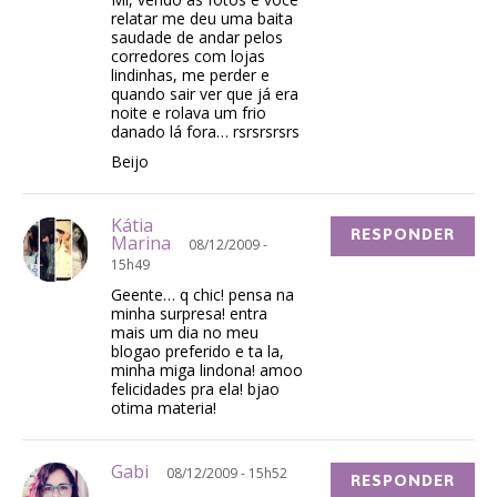
relatar me deu uma baita
saudade de andar pelos
corredores com lojas
lindinhas, me perder e
quando sair ver que já era
noite e rolava um frio
danado lá fora… rsrsrsrsrs
Beijo
Kátia
RESPONDER
Marina
08/12/2009 -
15h49
Geente… q chic! pensa na
minha surpresa! entra
mais um dia no meu
blogao preferido e ta la,
minha miga lindona! amoo
felicidades pra ela! bjao
otima materia!
Gabi
08/12/2009 - 15h52
RESPONDER