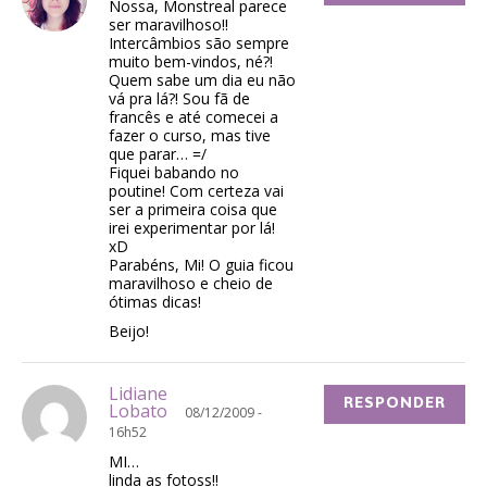
Nossa, Monstreal parece
ser maravilhoso!!
Intercâmbios são sempre
muito bem-vindos, né?!
Quem sabe um dia eu não
vá pra lá?! Sou fã de
francês e até comecei a
fazer o curso, mas tive
que parar… =/
Fiquei babando no
poutine! Com certeza vai
ser a primeira coisa que
irei experimentar por lá!
xD
Parabéns, Mi! O guia ficou
maravilhoso e cheio de
ótimas dicas!
Beijo!
Lidiane
RESPONDER
Lobato
08/12/2009 -
16h52
MI…
linda as fotoss!!