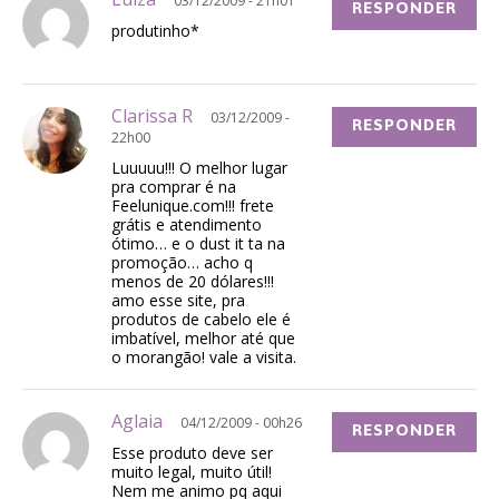
03/12/2009 - 21h01
RESPONDER
produtinho*
Clarissa R
03/12/2009 -
RESPONDER
22h00
Luuuuu!!! O melhor lugar
pra comprar é na
Feelunique.com!!! frete
grátis e atendimento
ótimo… e o dust it ta na
promoção… acho q
menos de 20 dólares!!!
amo esse site, pra
produtos de cabelo ele é
imbatível, melhor até que
o morangão! vale a visita.
Aglaia
04/12/2009 - 00h26
RESPONDER
Esse produto deve ser
muito legal, muito útil!
Nem me animo pq aqui