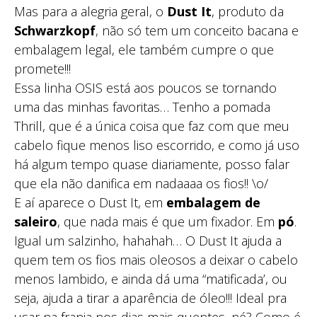
Mas para a alegria geral, o
Dust It
, produto da
Schwarzkopf
, não só tem um conceito bacana e
embalagem legal, ele também cumpre o que
promete!!!
Essa linha OSIS está aos poucos se tornando
uma das minhas favoritas… Tenho a pomada
Thrill, que é a única coisa que faz com que meu
cabelo fique menos liso escorrido, e como já uso
há algum tempo quase diariamente, posso falar
que ela não danifica em nadaaaa os fios!! \o/
E aí aparece o Dust It, em
embalagem de
saleiro
, que nada mais é que um fixador. Em
pó
.
Igual um salzinho, hahahah… O Dust It ajuda a
quem tem os fios mais oleosos a deixar o cabelo
menos lambido, e ainda dá uma “matificada’, ou
seja, ajuda a tirar a aparência de óleo!!! Ideal pra