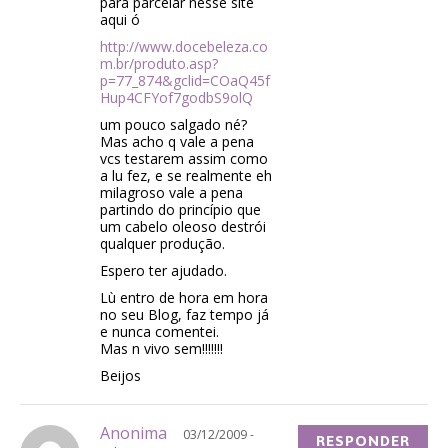
para parcelar nesse site
aqui ó
http://www.docebeleza.co
m.br/produto.asp?
p=77_874&gclid=COaQ45f
Hup4CFYof7godbS9olQ
um pouco salgado né?
Mas acho q vale a pena
vcs testarem assim como
a lu fez, e se realmente eh
milagroso vale a pena
partindo do princípio que
um cabelo oleoso destrói
qualquer produção.
Espero ter ajudado.
Lù entro de hora em hora
no seu Blog, faz tempo já
e nunca comentei.
Mas n vivo sem!!!!!!!
Beijos
Anonima
03/12/2009 -
RESPONDER