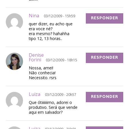
Nina
03/12/2009 - 15h59
RESPONDER
quer dizer, eu acho que
era voce né?
era mesmo? hahahha
tipo 12, 13 horas..
Denise
RESPONDER
Forini
03/12/2009 - 18h15
Nossa, amei!
Não conhecia!
Necessito. rsrs
Luiza
03/12/2009 - 20h57
RESPONDER
Que ótiiiiiiimo, adorei o
produtivo. Será que vende
aqui em salvador?
Luiza